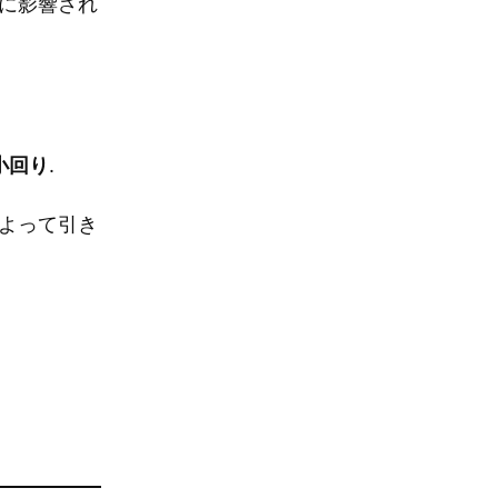
に影響され
。
小回り
.
よって引き