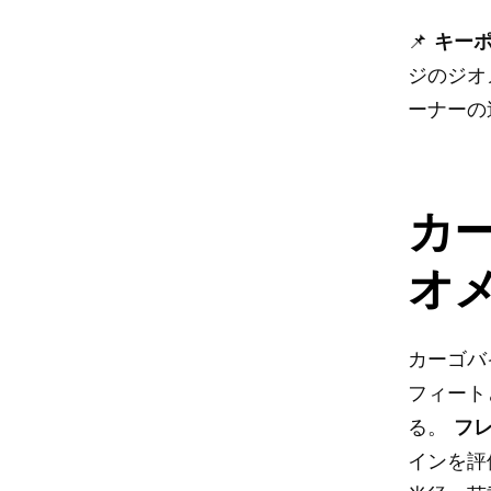
📌
キー
ジのジオ
ーナーの
カ
オ
カーゴバ
フィート
る。
フ
インを評