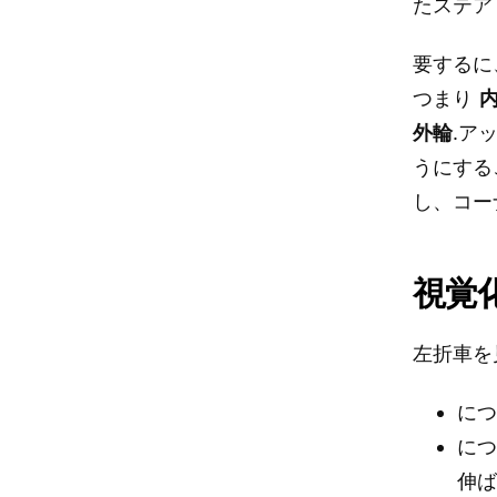
たステア
要するに
つまり
外輪
.ア
うにする
し、コー
視覚
左折車を
に
に
伸