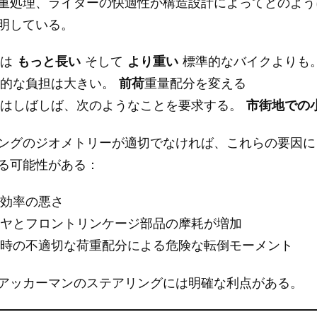
重処理、ライダーの快適性が構造設計によってどのよう
明している。
らは
もっと長い
そして
より重い
標準的なバイクよりも
質的な負担は大きい。
前荷
重量配分を変える
らはしばしば、次のようなことを要求する。
市街地での
ングのジオメトリーが適切でなければ、これらの要因に
る可能性がある：
回効率の悪さ
イヤとフロントリンケージ部品の摩耗が増加
回時の不適切な荷重配分による危険な転倒モーメント
アッカーマンのステアリングには明確な利点がある。