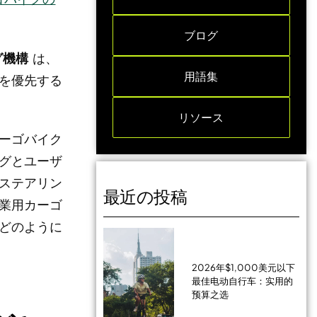
ブログ
グ機構
は、
用語集
を優先する
リソース
ーゴバイク
グとユーザ
ステアリン
最近の投稿
業用カーゴ
どのように
2026年$1,000美元以下
最佳电动自行车：实用的
预算之选