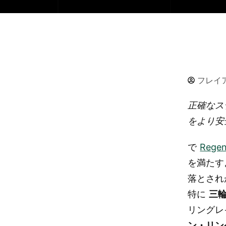
フレイ
正確なス
をより安
で
Rege
を満たす
落とされ
特に
三
リングレ
ン・リン