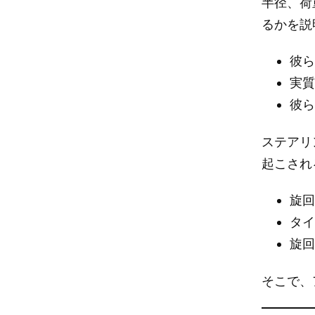
半径、荷
るかを説
彼
実
彼
ステアリ
起こされ
旋
タ
旋
そこで、