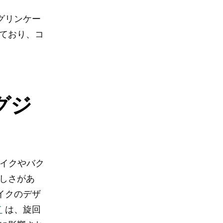
グリンケー
ており、コ
グジ
バイクやバク
しさがあ
イクのデザ
ド
は、旋回