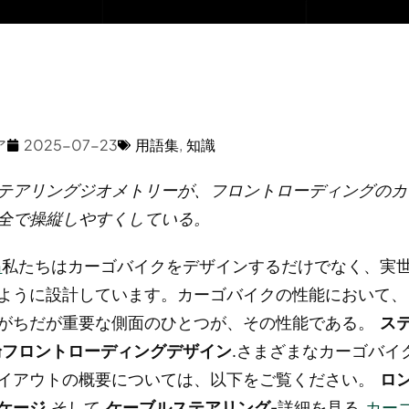
ア
2025-07-23
用語集
,
知識
テアリングジオメトリーが、フロントローディングのカ
全で操縦しやすくしている。
n
私たちはカーゴバイクをデザインするだけでなく、実
ように設計しています。カーゴバイクの性能において、
がちだが重要な側面のひとつが、その性能である。
ス
輪フロントローディングデザイン
.さまざまなカーゴバイ
イアウトの概要については、以下をご覧ください。
ロ
ケージ
そして
ケーブルステアリング
-詳細を見る
カー