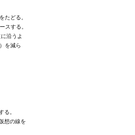
をたどる。
レースする。
道に沿うよ
）を減ら
する。
仮想の線を