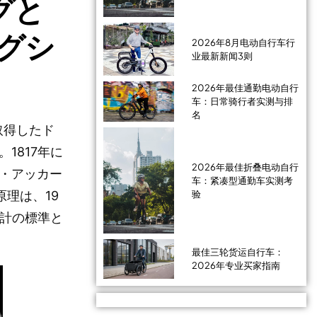
グと
グシ
2026年8月电动自行车行
业最新新闻3则
2026年最佳通勤电动自行
车：日常骑行者实测与排
名
取得したド
1817年に
2026年最佳折叠电动自行
・アッカー
车：紧凑型通勤车实测考
验
理は、19
設計の標準と
最佳三轮货运自行车：
2026年专业买家指南