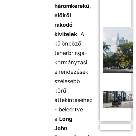
háromkerekű,
elölről
rakodó
kivitelek
. A
különböző
teherbringa-
kormányzási
elrendezések
szélesebb
körű
áttekintéséhez
- beleértve
a
Long
John