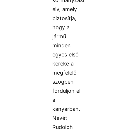
kormányzási
elv, amely
biztosítja,
hogy a
jármű
minden
egyes első
kereke a
megfelelő
szögben
forduljon el
a
kanyarban.
Nevét
Rudolph