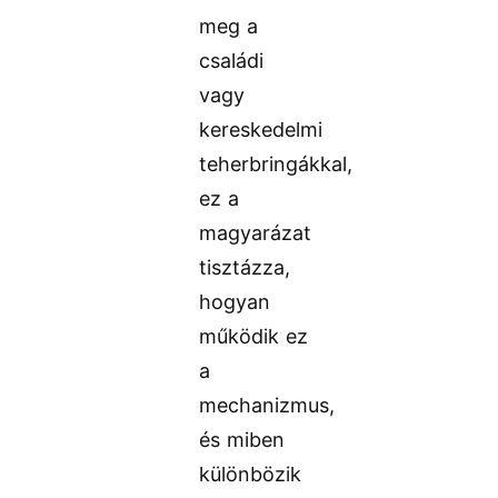
meg a
családi
vagy
kereskedelmi
teherbringákkal,
ez a
magyarázat
tisztázza,
hogyan
működik ez
a
mechanizmus,
és miben
különbözik