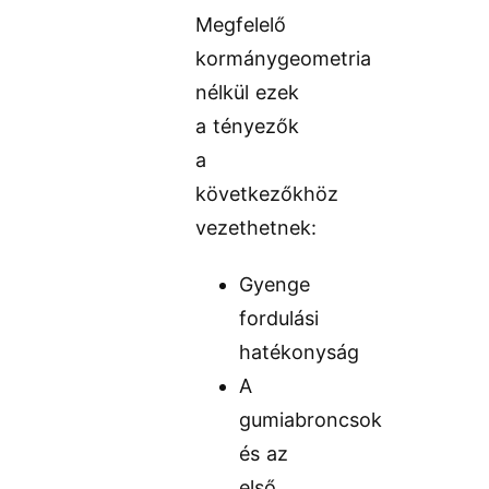
Megfelelő
kormánygeometria
nélkül ezek
a tényezők
a
következőkhöz
vezethetnek:
Gyenge
fordulási
hatékonyság
A
gumiabroncsok
és az
első