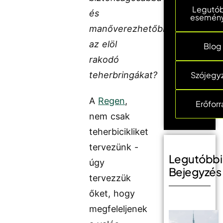
Legutó
és
esemén
manőverezhetőbbé
az elöl
Blog
rakodó
teherbringákat?
Szójegy
A
Regen
,
Erőforr
nem csak
teherbicikliket
tervezünk -
Legutóbbi
úgy
Bejegyzés
tervezzük
őket, hogy
megfeleljenek