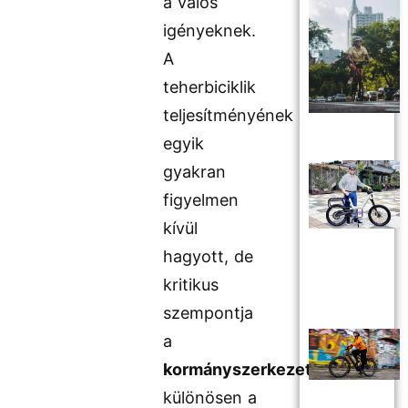
a valós
igényeknek.
A
teherbiciklik
teljesítményének
egyik
gyakran
figyelmen
kívül
hagyott, de
kritikus
szempontja
a
kormányszerkezet
,
különösen a