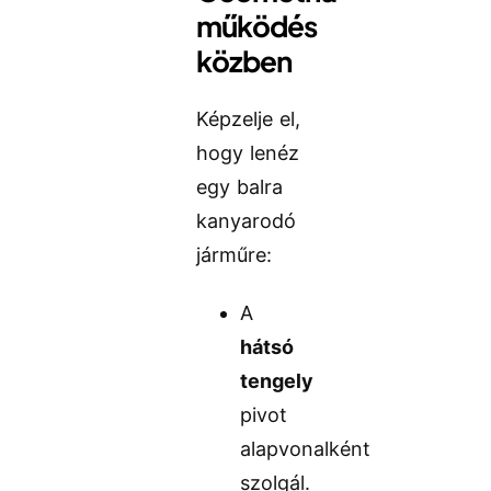
működés
közben
Képzelje el,
hogy lenéz
egy balra
kanyarodó
járműre:
A
hátsó
tengely
pivot
alapvonalként
szolgál.