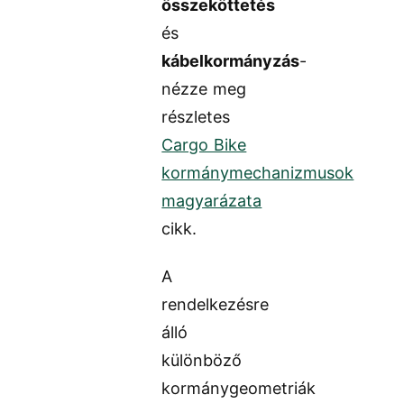
összeköttetés
és
kábelkormányzás
-
nézze meg
részletes
Cargo Bike
kormánymechanizmusok
magyarázata
cikk.
A
rendelkezésre
álló
különböző
kormánygeometriák