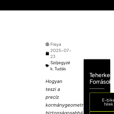
Freya
2025-07-
23
Szójegyzé
k
,
Tudás
Teherker
Források
Hogyan
teszi a
precíz
E-bik
hírek
kormánygeometria
biztonságosabbá