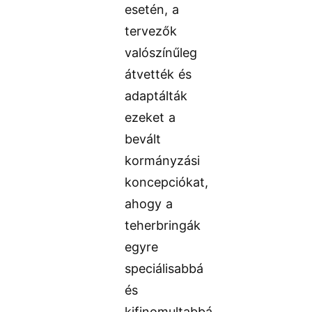
esetén, a
tervezők
valószínűleg
átvették és
adaptálták
ezeket a
bevált
kormányzási
koncepciókat,
ahogy a
teherbringák
egyre
speciálisabbá
és
kifinomultabbá