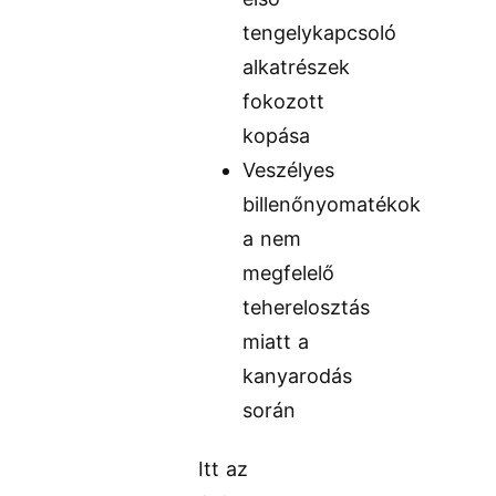
tengelykapcsoló
alkatrészek
fokozott
kopása
Veszélyes
billenőnyomatékok
a nem
megfelelő
teherelosztás
miatt a
kanyarodás
során
Itt az