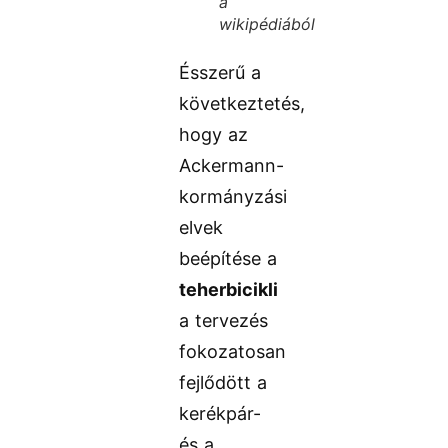
a
wikipédiából
Ésszerű a
következtetés,
hogy az
Ackermann-
kormányzási
elvek
beépítése a
teherbicikli
a tervezés
fokozatosan
fejlődött a
kerékpár-
és a