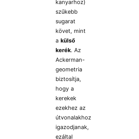
kanyarhoz)
szűkebb
sugarat
követ, mint
a
külső
kerék
. Az
Ackerman-
geometria
biztosítja,
hogy a
kerekek
ezekhez az
útvonalakhoz
igazodjanak,
ezáltal