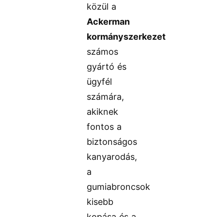
közül a
Ackerman
kormányszerkezet
számos
gyártó és
ügyfél
számára,
akiknek
fontos a
biztonságos
kanyarodás,
a
gumiabroncsok
kisebb
kopása és a