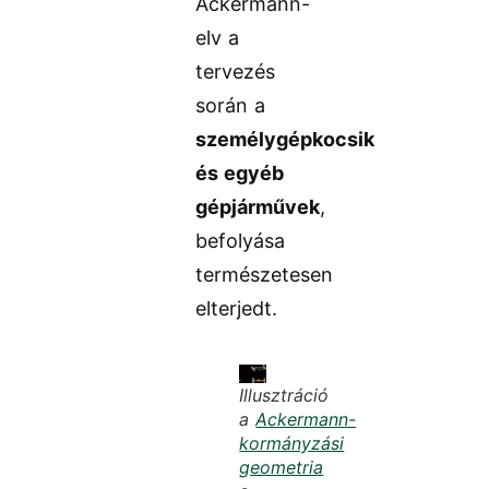
Ackermann-
elv a
tervezés
során a
személygépkocsik
és egyéb
gépjárművek
,
befolyása
természetesen
elterjedt.
Illusztráció
a
Ackermann-
kormányzási
geometria