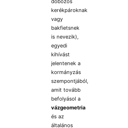
dobozos
kerékpároknak
vagy
bakfietsnek
is nevezik),
egyedi
kihívást
jelentenek a
kormányzás
szempontjából,
amit tovább
befolyásol a
vázgeometria
és az
általános