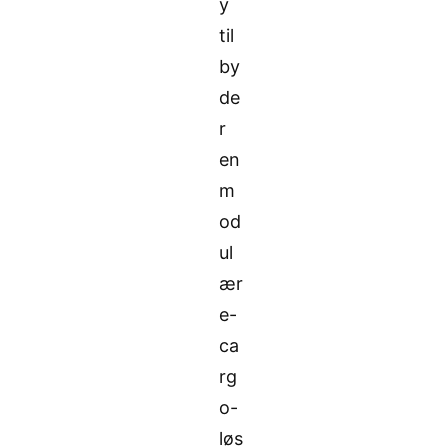
y
til
by
de
r
en
m
od
ul
ær
e-
ca
rg
o-
løs