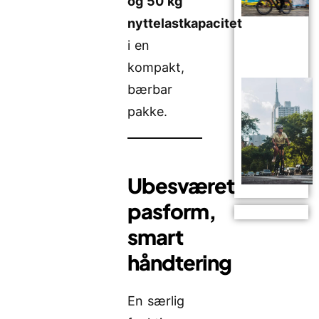
og 50 kg
nyttelastkapacitet
i en
kompakt,
bærbar
pakke.
Ubesværet
pasform,
smart
håndtering
En særlig