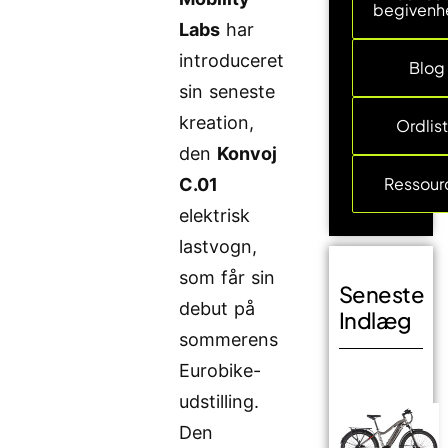
begivenh
Labs
har
introduceret
Blog
sin seneste
kreation,
Ordlis
den
Konvoj
Ressour
C.01
elektrisk
lastvogn,
som får sin
Seneste
debut på
Indlæg
sommerens
Eurobike-
udstilling.
Den