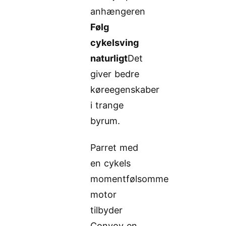
anhængeren
Følg
cykelsving
naturligt
Det
giver bedre
køreegenskaber
i trange
byrum.
Parret med
en cykels
momentfølsomme
motor
tilbyder
Convoy en