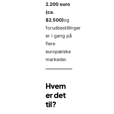
2.200 euro
(ca.
$2.500)
og
forudbestillinger
er i gang på
flere
europæiske
markeder.
Hvem
er det
til?