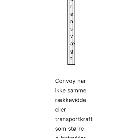
r
e
n
s
v
æ
g
t
Convoy har
ikke samme
rækkevidde
eller
transportkraft
som større