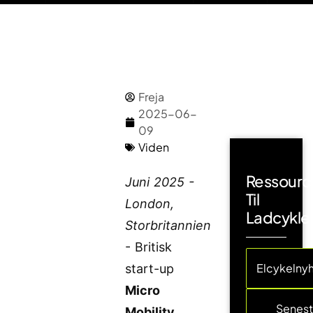
Freja
2025-06-
09
Viden
Ressourc
Juni 2025 -
Til
London,
Ladcykle
Storbritannien
- Britisk
Elcykelny
start-up
Micro
Senes
Mobility