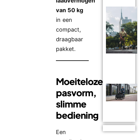
laadvermogen
van 50 kg
in een
compact,
draagbaar
pakket.
Moeiteloze
pasvorm,
slimme
bediening
Een