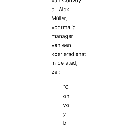
van Convoy
al. Alex
Müller,
voormalig
manager
van een
koeriersdienst
in de stad,
zei:
“C
on
vo
y
bi