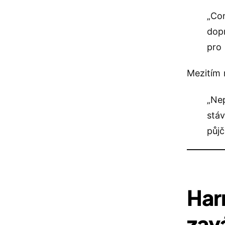
„Con
dopr
pro 
Mezitím 
„Ne
stáv
půjč
Har
zav