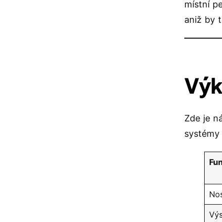
místní p
aniž by 
Výk
Zde je n
systémy 
Fu
No
Výs