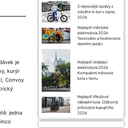
3 nejnovější zprávy z
odvětví e-kol v srpnu
2026
Nejlepší městská
elektrokola 2026:
Testováno a hodnoceno
denními jezdci
dávek je
Nejlepší skládací
elektrokola 2026:
ny, kurýr
Kompaktní městská
kola v testu
ží, Convoy
trický
Nejlepší tříkolová
nákladní kola: Odborný
průvodce kupujícího
tě: jedna
2026
tímco