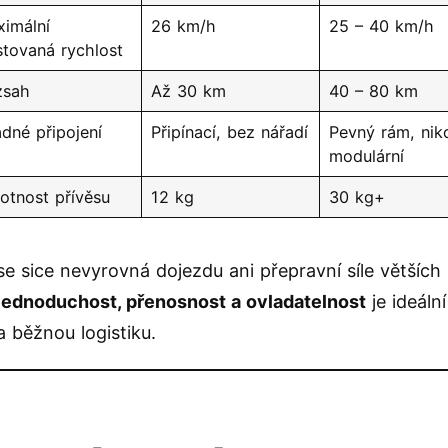
imální
26 km/h
25 – 40 km/h
stovaná rychlost
zsah
Až 30 km
40 – 80 km
dné připojení
Připínací, bez nářadí
Pevný rám, niko
modulární
tnost přívěsu
12 kg
30 kg+
e sice nevyrovná dojezdu ani přepravní síle větších 
jednoduchost, přenosnost a ovladatelnost
je ideální
a běžnou logistiku.