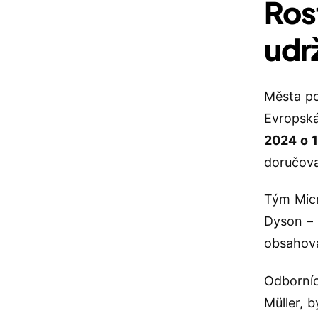
Ros
udr
Města po
Evropská
2024 o 
doručova
Tým Micr
Dyson – 
obsahov
Odborníc
Müller, 