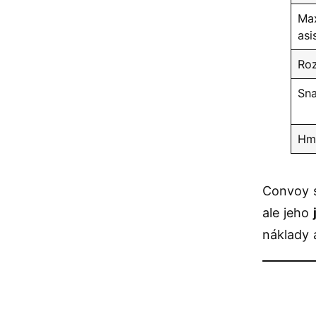
Max
asi
Ro
Sna
Hmo
Convoy s
ale jeho
náklady 