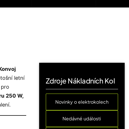
Konvoj
tošní letní
Zdroje Nákladních Kol
 pro
ru 250 W,
Novinky o elektrokolech
ení.
Nedávné události