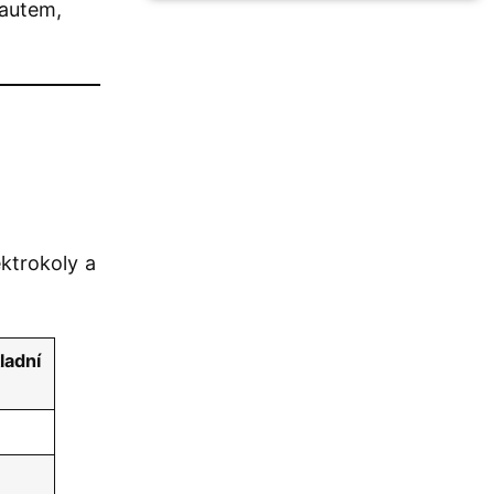
 autem,
ektrokoly a
ladní