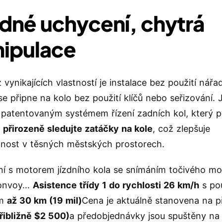
dné uchycení, chytrá
ipulace
vynikajících vlastností je instalace bez použití nářad
e připne na kolo bez použití klíčů nebo seřizování. 
patentovaným systémem řízení zadních kol, který
.
přirozeně sledujte zatáčky na kole
, což zlepšuje
lnost v těsných městských prostorech.
ní s motorem jízdního kola se snímáním točivého m
onvoy...
Asistence třídy 1 do rychlosti 26 km/h
s po
em
až 30 km (19 mil)
Cena je aktuálně stanovena na p
řibližně $2 500)
a předobjednávky jsou spuštěny na 