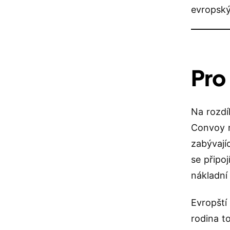
evropský
Pro
Na rozdí
Convoy na
zabývají
se připo
nákladní
Evropští
rodina t