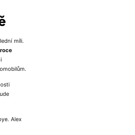
ě
ední míli.
 roce
i
utomobilům.
osti
bude
oye. Alex