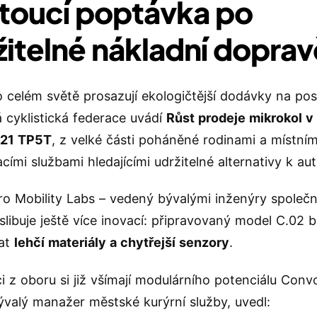
toucí poptávka po
žitelné nákladní doprav
 celém světě prosazují ekologičtější dodávky na posl
 cyklistická federace uvádí
Růst prodeje mikrokol v
121 TP5T
, z velké části poháněné rodinami a místním
cími službami hledajícími udržitelné alternativy k a
o Mobility Labs – vedený bývalými inženýry společn
slibuje ještě více inovací: připravovaný model C.02 
at
lehčí materiály a chytřejší senzory
.
i z oboru si již všímají modulárního potenciálu Conv
bývalý manažer městské kurýrní služby, uvedl: