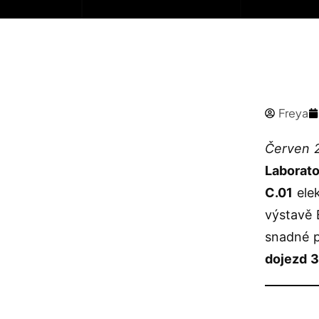
Freya
Červen 2
Laborato
C.01
elek
výstavě 
snadné p
dojezd 