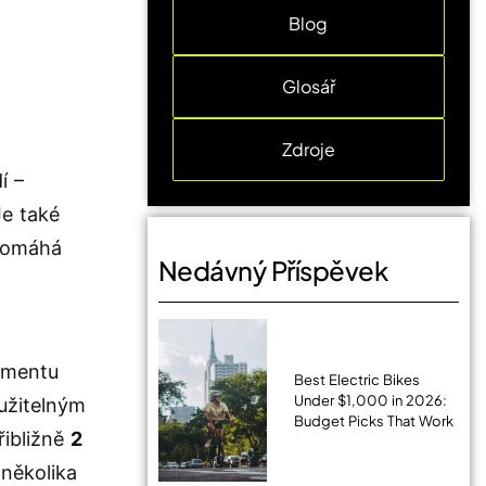
Blog
Glosář
Zdroje
í –
Je také
 pomáhá
Nedávný Příspěvek
omentu
Best Electric Bikes
Under $1,000 in 2026:
užitelným
Budget Picks That Work
řibližně
2
několika