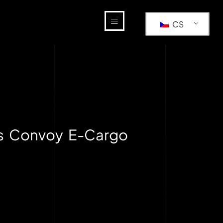
CS
věs Convoy E-Cargo