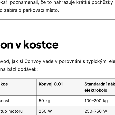
ekaři poznamenali, že to nahrazuje krátké pochůzky
to zabíralo parkovací místo.
on v kostce
ávod, jak si Convoy vede v porovnání s typickými el
na bázi dodávek:
nkce
Konvoj C.01
Standardní nák
elektrokolo
snost
50 kg
100–200 kg
tup motoru
250 W
250–750 W