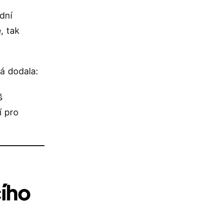
dní
, tak
á dodala:
š
í pro
ího