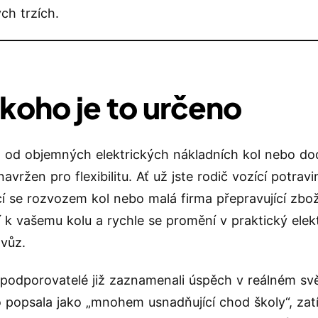
ch trzích.
 koho je to určeno
l od objemných elektrických nákladních kol nebo do
vržen pro flexibilitu. Ať už jste rodič vozící potravi
cí se rozvozem kol nebo malá firma přepravující zbo
jí k vašemu kolu a rychle se promění v praktický elek
 vůz.
 podporovatelé již zaznamenali úspěch v reálném svě
o popsala jako „mnohem usnadňující chod školy“, za