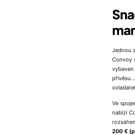
Sna
man
Jednou z 
Convoy s
vybaven 
přívěsu..
ovladate
Ve spoje
nabízí C
rozsah
200 € (p