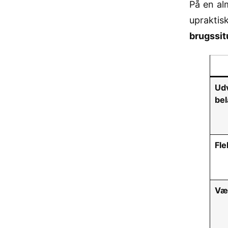
På en al
upraktis
brugssit
Ud
bel
Fle
Væg