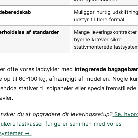
ådeberedskab
Muliggør hurtig udskiftning
udstyr til flere formål.
rholdelse af standarder
Mange leveringskontrakter 
byerne kræver sikre,
stativmonterede lastsystem
rer ofte vores ladcykler med
integrerede bagagebæ
 op til 60-100 kg, afhængigt af modellen. Nogle ku
 endda stativer til solpaneler eller specialfremstillede
avler.
nsker du at opgradere dit leveringssetup?
Se, hvor
ulære lastkasser fungerer sammen med vores
lsystemer →.