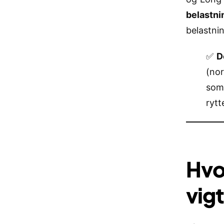
belastni
belastni
✅
D
(nor
som 
ryt
Hvo
vigt