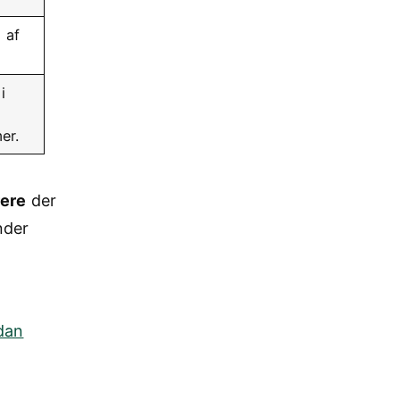
 af
i
er.
rere
der
nder
dan