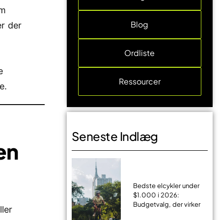
om
Blog
er der
Ordliste
e
Ressourcer
e.
Seneste Indlæg
en
Bedste elcykler under
$1.000 i 2026:
Budgetvalg, der virker
ler