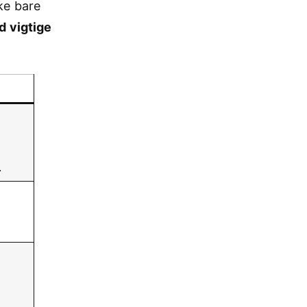
ke bare
d vigtige
.