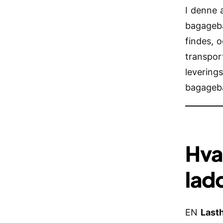
I denne a
bagagebæ
findes, 
transpor
leverings
bagagebæ
Hva
lad
EN
Last