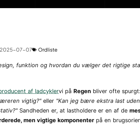
2025-07-07
Ordliste
esign, funktion og hvordan du vælger det rigtige stat
producent af ladcykler
vi på
Regen
bliver ofte spurgt
æreren vigtig?"
eller
"Kan jeg bære ekstra last uden
tativ?"
Sandheden er, at lastholdere er en af de
mes
rderede, men vigtige komponenter
på en brugsorien