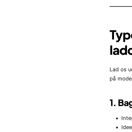
Typ
lad
Lad os u
på moder
1. Ba
Inte
Idee