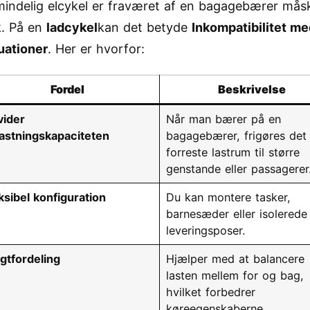
mindelig elcykel er fraværet af en bagagebærer mås
k. På en
ladcykel
kan det betyde
Inkompatibilitet me
uationer
. Her er hvorfor:
Fordel
Beskrivelse
vider
Når man bærer på en
astningskapaciteten
bagagebærer, frigøres det
forreste lastrum til større
genstande eller passagerer
ksibel konfiguration
Du kan montere tasker,
barnesæder eller isolerede
leveringsposer.
tfordeling
Hjælper med at balancere
lasten mellem for og bag,
hvilket forbedrer
køreegenskaberne.