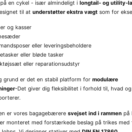
 på en cykel - især almindeligt i
longtail- og utility-
esignet til at
understøtter ekstra vægt
som for ekse
er og kasser
nesæder
mandsposer eller leveringsbeholdere
tasker eller bløde tasker
tøjssæt eller reparationsudstyr
g grund er det en stabil platform for
modulære
ninger
-Det giver dig fleksibilitet i forhold til, hvad 
porterer.
en er vores bagagebærere
svejset ind i rammen
på l
ller monteret med forstærkede beslag på trikes med 
Johns. Vi designer stativer med
DIN EN 17860