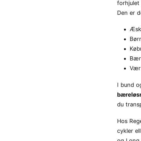
forhjulet
Den er d
Æsk
Bør
Køb
Bære
Værk
I bund o
bæreløs
du trans
Hos Reg
cykler e
og Long 