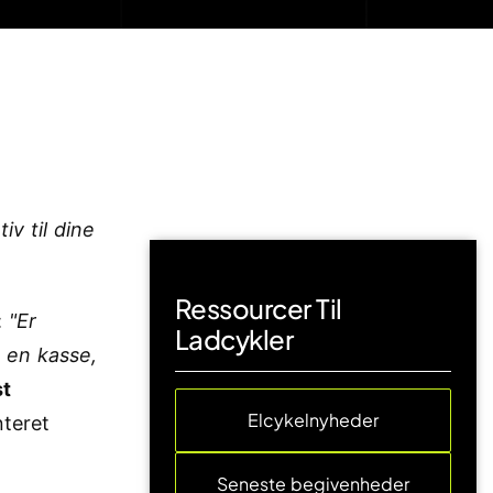
iv til dine
Ressourcer Til
:
"Er
Ladcykler
 en kasse,
t
Elcykelnyheder
teret
Seneste begivenheder