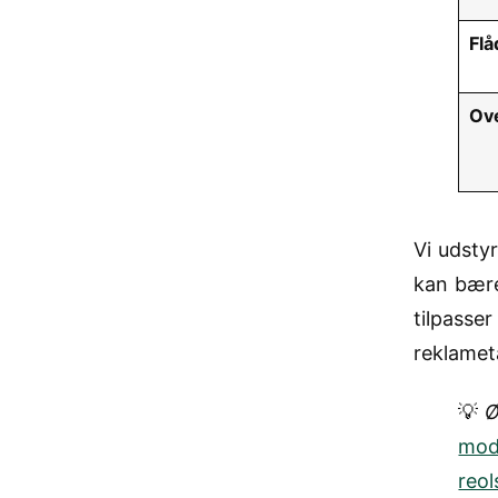
Fl
Ove
Vi udsty
kan bære
tilpasser
reklamet
💡
Ø
mod
reo