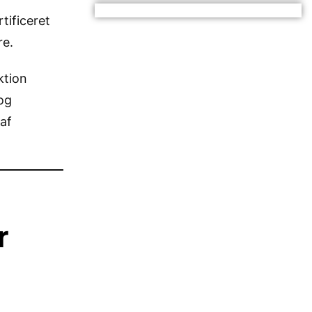
rtificeret
re.
ktion
 og
af
r