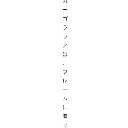
カ
ー
ゴ
ラ
ッ
ク
は
、
フ
レ
ー
ム
に
取
り