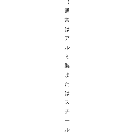
（
通
常
は
ア
ル
ミ
製
ま
た
は
ス
チ
ー
ル