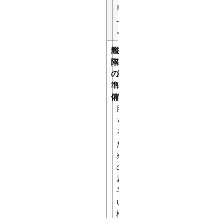
向
上
。
艦
多
隊
目
の
的
準
に
備
使
用
す
る
た
め
の
素
早
い
機