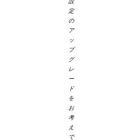
設
定
の
ア
ッ
プ
グ
レ
ー
ド
を
お
考
え
で