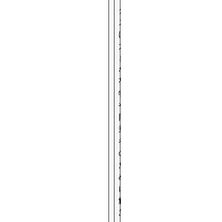
ク
ス
は
大
き
な
荷
物
や
同
乗
者
の
た
め
に
解
放