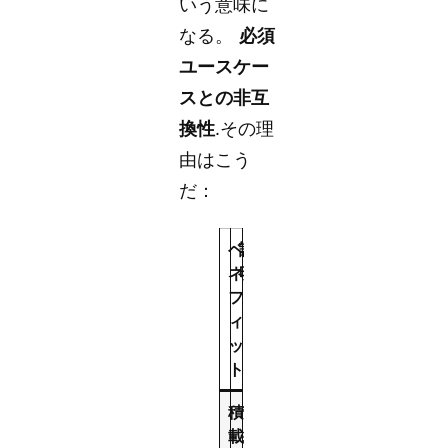
いう意味に
なる。
必須
ユースケー
スとの非互
換性
.その理
由はこう
だ：
ベ
説
ネ
明
フ
ィ
ッ
ト
積
ラ
載
ッ