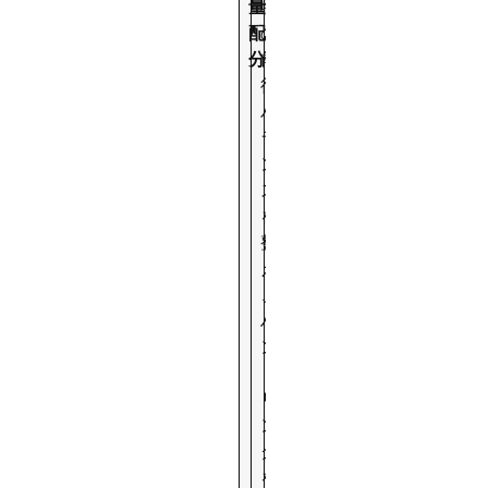
量
物
配
の
分
前
後
バ
ラ
ン
ス
を
整
え
、
ハ
ン
ド
リ
ン
グ
を