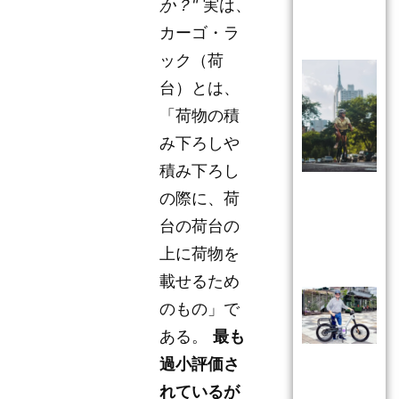
か？"
実は、
カーゴ・ラ
ック（荷
台）とは、
「荷物の積
み下ろしや
積み下ろし
の際に、荷
台の荷台の
上に荷物を
載せるため
のもの」で
ある。
最も
過小評価さ
れているが