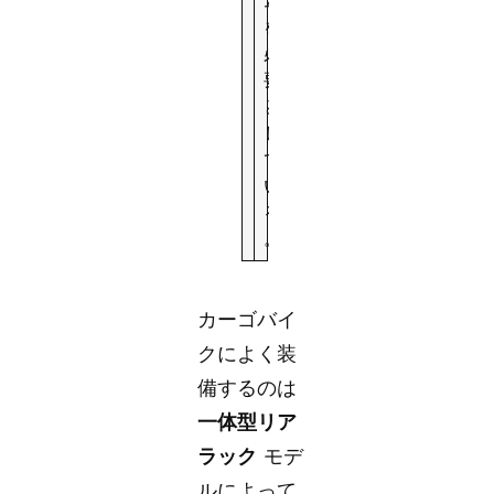
を
必
要
と
し
て
い
る
。
カーゴバイ
クによく装
備するのは
一体型リア
ラック
モデ
ルによって