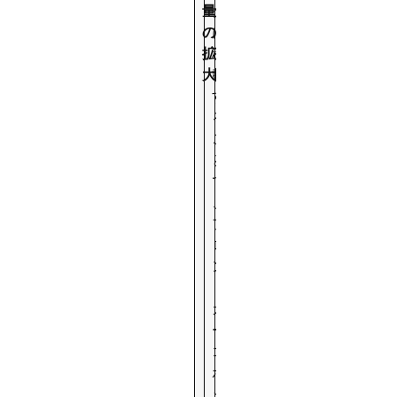
量
ク
の
に
拡
積
大
載
す
る
こ
と
で
、
フ
ロ
ン
ト
カ
ー
ゴ
ボ
ッ