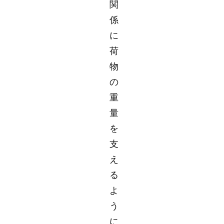
関
係
に
荷
物
の
重
量
を
支
え
る
よ
う
に