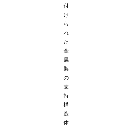
付
け
ら
れ
た
金
属
製
の
支
持
構
造
体