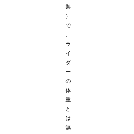
製
）
で
、
ラ
イ
ダ
ー
の
体
重
と
は
無