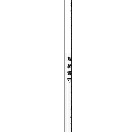
材
交
換
が
可
能
。
規
都
格
市
遵
部
守
で
の
配
送
契
約
の
多