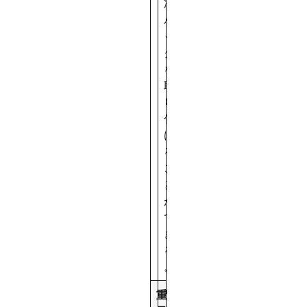
冷
バ
ッ
グ
を
取
り
付
け
る
こ
と
が
で
き
る
。
重
荷