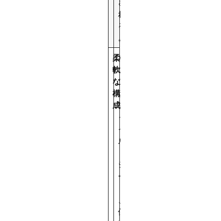
さ
れ
る
。
柔
パ
軟
ニ
な
ア
構
、
成
チ
ャ
イ
ル
ド
シ
ー
ト
、
保