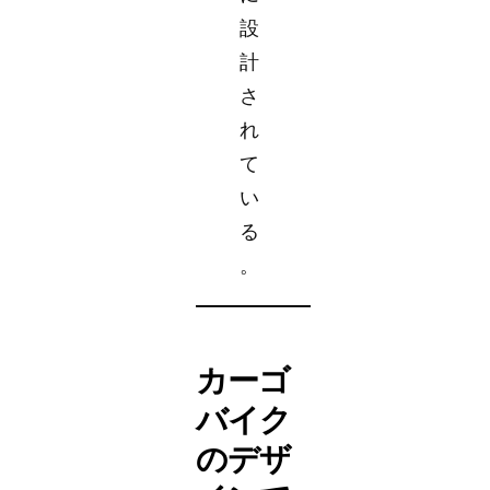
設
計
さ
れ
て
い
る
。
カーゴ
バイク
のデザ