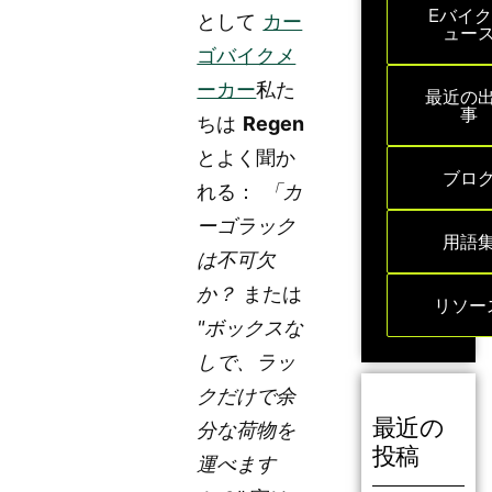
Eバイ
として
カー
ュー
ゴバイクメ
ーカー
私た
最近の
事
ちは
Regen
とよく聞か
ブロ
れる：
「カ
ーゴラック
用語
は不可欠
か？
または
リソー
"ボックスな
しで、ラッ
クだけで余
最近の
分な荷物を
投稿
運べます