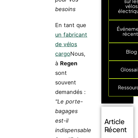
sur le
vélos
besoins
électriq
En tant que
Événeme
récent
un fabricant
de vélos
Blog
cargo
Nous,
à
Regen
Glossai
sont
souvent
Ressour
demandés :
"Le porte-
bagages
Article
est-il
Récent
indispensable