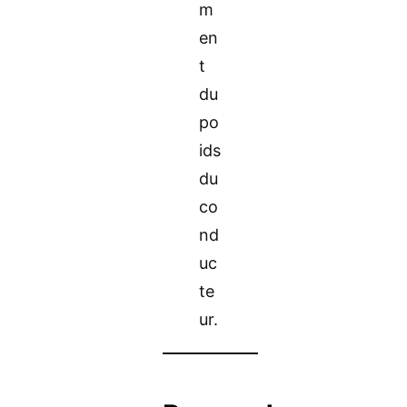
m
en
t
du
po
ids
du
co
nd
uc
te
ur.