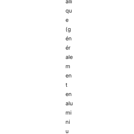
alli
qu
e
(g
én
ér
ale
m
en
t
en
alu
mi
ni
u