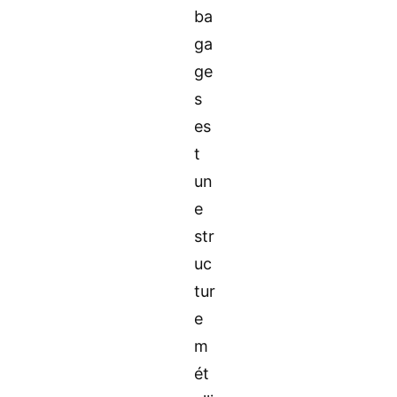
ba
ga
ge
s
es
t
un
e
str
uc
tur
e
m
ét