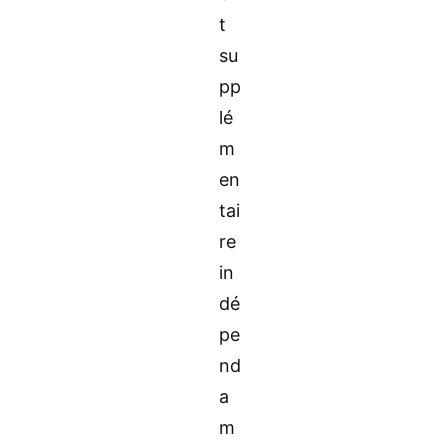
t
su
pp
lé
m
en
tai
re
in
dé
pe
nd
a
m