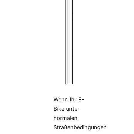
n
g
e
n
i
n
d
e
r
E
U
Wenn Ihr E-
Bike unter
normalen
Straßenbedingungen