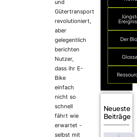
und
Gütertransport
Jüngst
revolutioniert,
Ereigni
aber
Der Bl
gelegentlich
berichten
Glossa
Nutzer,
dass ihr E-
Ressour
Bike
einfach
nicht so
schnell
Neueste
Beiträge
fährt wie
erwartet -
selbst mit