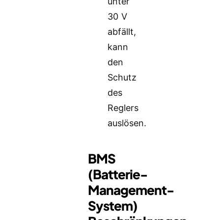
unter
30 V
abfällt,
kann
den
Schutz
des
Reglers
auslösen.
BMS
(Batterie-
Management-
System)