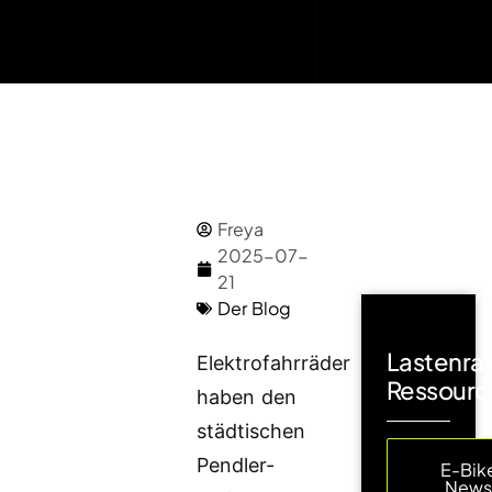
Freya
2025-07-
21
Der Blog
Lastenra
Elektrofahrräder
Ressourc
haben den
städtischen
Pendler-
E-Bik
New