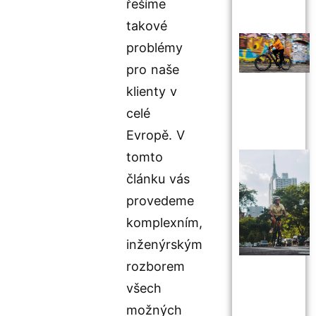
řešíme
takové
problémy
pro naše
klienty v
celé
Evropě. V
tomto
článku vás
provedeme
komplexním,
inženýrským
rozborem
všech
možných