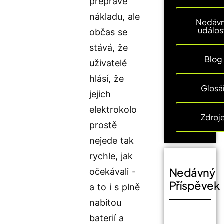
přepravě
nákladu, ale
Nedáv
událos
občas se
stává, že
Blog
uživatelé
hlásí, že
Glosá
jejich
elektrokolo
Zdroj
prostě
nejede tak
rychle, jak
Nedávný
očekávali -
Příspěvek
a to i s plně
nabitou
baterií a