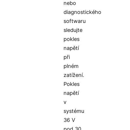
nebo
diagnostického
softwaru
sledujte
pokles
napětí
při
plném
zatížení.
Pokles
napětí
v
systému
36 V
pod 30