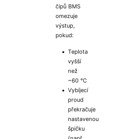
čipů BMS
omezuje
výstup,
pokud:
Teplota
vyšší
než
~60 °C
Vybíjecí
proud
překračuje
nastavenou
špičku
(např.