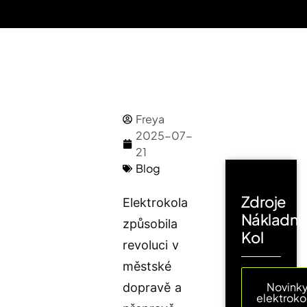
Freya
2025-07-
21
Blog
Zdroje
Elektrokola
Nákladní
způsobila
Kol
revoluci v
městské
Novinky
dopravě a
elektroko