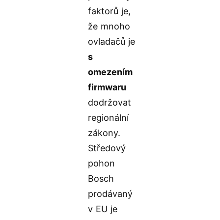
faktorů je,
že mnoho
ovladačů je
s
omezením
firmwaru
dodržovat
regionální
zákony.
Středový
pohon
Bosch
prodávaný
v EU je