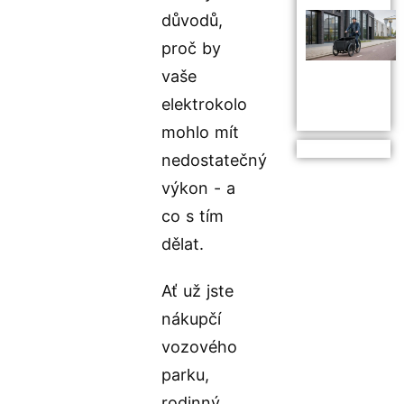
důvodů,
proč by
vaše
elektrokolo
mohlo mít
nedostatečný
výkon - a
co s tím
dělat.
Ať už jste
nákupčí
vozového
parku,
rodinný