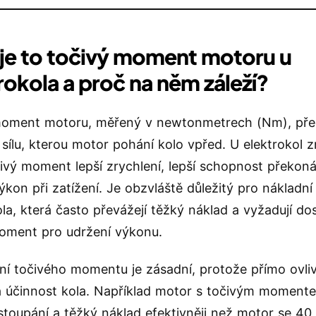
 je to točivý moment motoru u
rokola a proč na něm záleží?
moment motoru, měřený v newtonmetrech (Nm), pře
 sílu, kterou motor pohání kolo vpřed. U elektrokol
čivý moment lepší zrychlení, lepší schopnost překon
ýkon při zatížení. Je obzvláště důležitý pro nákladní
ola, která často převážejí těžký náklad a vyžadují do
oment pro udržení výkonu.
í točivého momentu je zásadní, protože přímo ovli
 účinnost kola. Například motor s točivým momen
stoupání a těžký náklad efektivněji než motor se 40