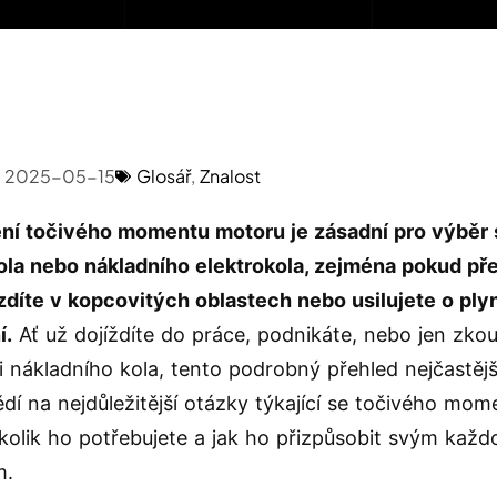
2025-05-15
Glosář
,
Znalost
ní točivého momentu motoru je zásadní pro výběr
ola nebo nákladního elektrokola, zejména pokud př
ezdíte v kopcovitých oblastech nebo usilujete o ply
í.
Ať už dojíždíte do práce, podnikáte, nebo jen zko
 nákladního kola, tento podrobný přehled nejčastěj
dí na nejdůležitější otázky týkající se točivého mome
 kolik ho potřebujete a jak ho přizpůsobit svým kaž
m.