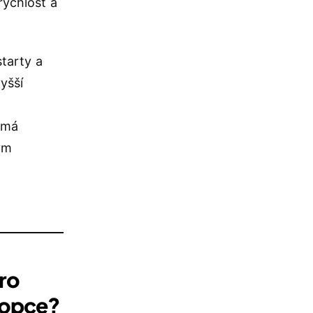
rychlost a
starty a
yšší
emá
ým
pro
kopce?