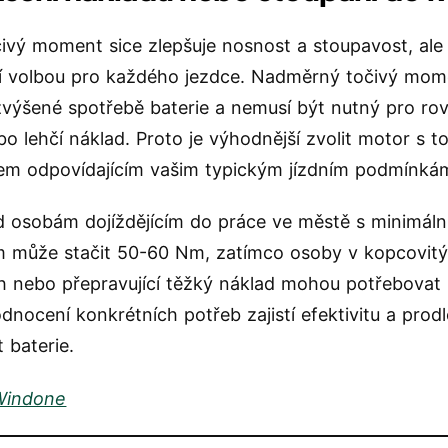
čivý moment sice zlepšuje nosnost a stoupavost, ale
í volbou pro každého jezdce. Nadměrný točivý mo
zvýšené spotřebě baterie a nemusí být nutný pro rov
bo lehčí náklad. Proto je výhodnější zvolit motor s t
m odpovídajícím vašim typickým jízdním podmínká
d osobám dojíždějícím do práce ve městě s minimál
 může stačit 50-60 Nm, zatímco osoby v kopcovit
h nebo přepravující těžký náklad mohou potřebovat
odnocení konkrétních potřeb zajistí efektivitu a prodl
 baterie.
Windone