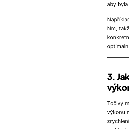
aby byla 
Napříkla
Nm, takž
konkrétn
optimáln
3. Ja
výkon
Točivý m
výkonu m
zrychlen