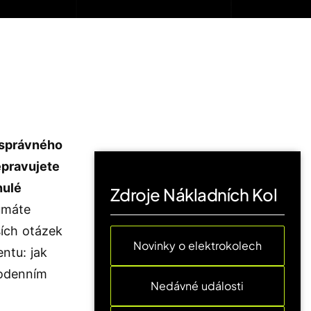
 správného
epravujete
nulé
Zdroje Nákladních Kol
umáte
ších otázek
Novinky o elektrokolech
ntu: jak
dodenním
Nedávné události