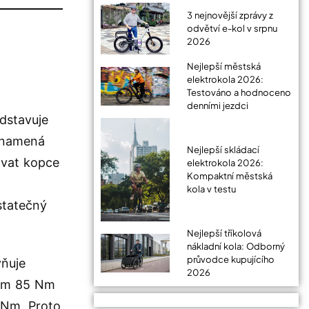
3 nejnovější zprávy z
odvětví e-kol v srpnu
2026
Nejlepší městská
elektrokola 2026:
Testováno a hodnoceno
denními jezdci
dstavuje
 znamená
Nejlepší skládací
ávat kopce
elektrokola 2026:
Kompaktní městská
kola v testu
statečný
Nejlepší tříkolová
nákladní kola: Odborný
průvodce kupujícího
vňuje
2026
tem 85 Nm
 Nm. Proto