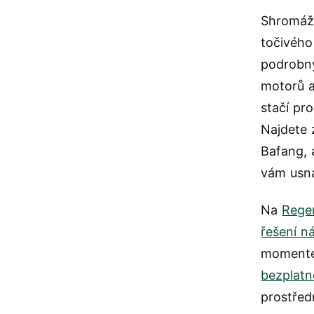
Shromážd
točivého
podrobný
motorů 
stačí pr
Najdete 
Bafang, 
vám usn
Na
Rege
řešení n
momentem
bezplatn
prostřed