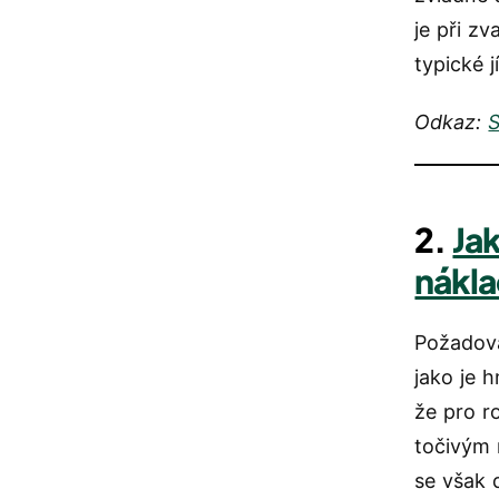
je při z
typické 
Odkaz:
2.
Ja
nákla
Požadova
jako je 
že pro r
točivým 
se však