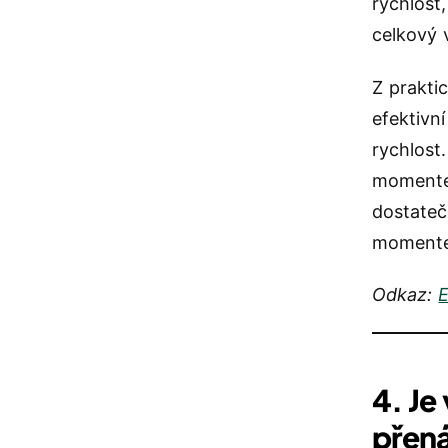
rychlost
celkový 
Z prakti
efektivn
rychlost
momente
dostateč
momente
Odkaz:
E
4. Je
přená