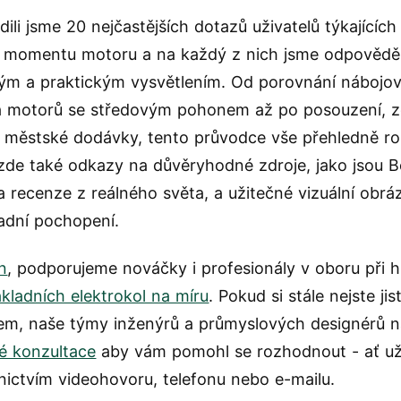
ili jsme 20 nejčastějších dotazů uživatelů týkajících
 momentu motoru a na každý z nich jsme odpověděl
m a praktickým vysvětlením. Od porovnání nábojo
a motorů se středovým pohonem až po posouzení, 
o městské dodávky, tento průvodce vše přehledně ro
zde také odkazy na důvěryhodné zdroje, jako jsou B
a recenze z reálného světa, a užitečné vizuální obrá
adní pochopení.
n
, podporujeme nováčky i profesionály v oboru při h
ákladních elektrokol na míru
. Pokud si stále nejste ji
, naše týmy inženýrů a průmyslových designérů na
é konzultace
aby vám pomohl se rozhodnout - ať u
nictvím videohovoru, telefonu nebo e-mailu.