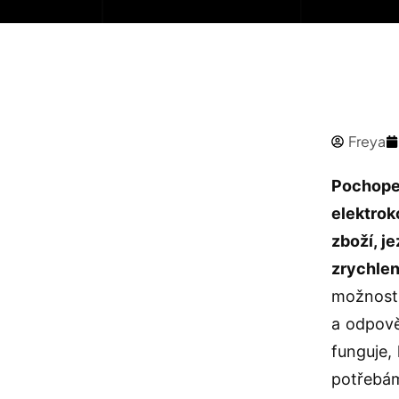
Freya
Pochope
elektrok
zboží, j
zrychlen
možnosti
a odpově
funguje,
potřebá