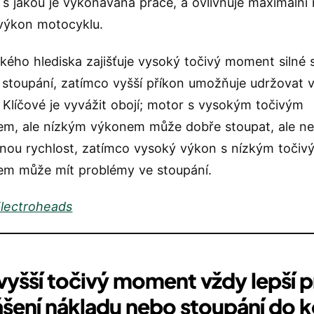
, s jakou je vykonávána práce, a ovlivňuje maximální 
výkon motocyklu.
ckého hlediska zajišťuje vysoký točivý moment silné 
í stoupání, zatímco vyšší příkon umožňuje udržovat v
. Klíčové je vyvážit obojí; motor s vysokým točivým
m, ale nízkým výkonem může dobře stoupat, ale n
nou rychlost, zatímco vysoký výkon s nízkým točiv
m může mít problémy ve stoupání.
lectroheads
 vyšší točivý moment vždy lepší 
šení nákladu nebo stoupání do 