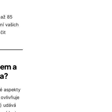
 až 85
ní vašich
čit
tem a
la?
né aspekty
ovlivňuje
h) udává