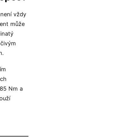
 není vždy
ment může
inatý
očivým
m.
ním
ých
 85 Nm a
ouží