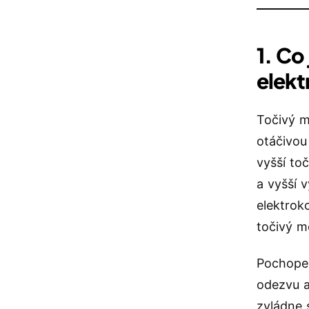
1. Co
elekt
Točivý 
otáčivou
vyšší to
a vyšší v
elektrok
točivý m
Pochopen
odezvu a
zvládne 