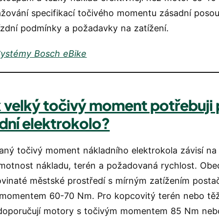
važování specifikací točivého momentu zásadní posou
jízdní podmínky a požadavky na zatížení.
Systémy Bosch eBike
k velký točivý moment potřebuji 
dní elektrokolo?
ný točivý moment nákladního elektrokola závisí na 
hmotnost nákladu, terén a požadovaná rychlost. Obec
ovinaté městské prostředí s mírným zatížením posta
momentem 60-70 Nm. Pro kopcovitý terén nebo těž
 doporučují motory s točivým momentem 85 Nm neb