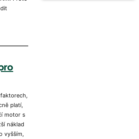
dit
pro
faktorech,
ně platí,
čí motor s
ší náklad
o vyšším,