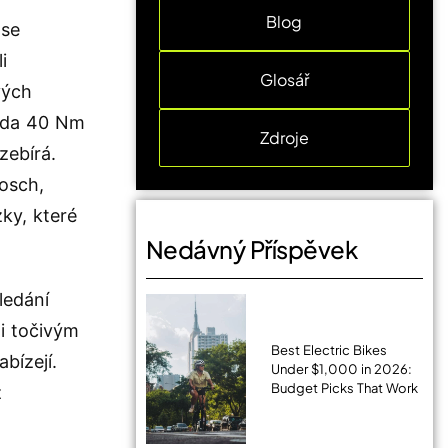
Blog
 se
i
Glosář
vých
zda 40 Nm
Zdroje
zebírá.
osch,
zky, které
Nedávný Příspěvek
ledání
sti točivým
Best Electric Bikes
bízejí.
Under $1,000 in 2026:
Budget Picks That Work
ž