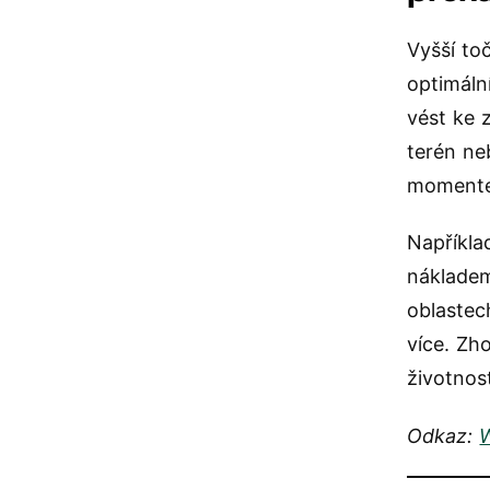
Vyšší to
optimáln
vést ke 
terén ne
momente
Napříkla
nákladem
oblastec
více. Zh
životnost
Odkaz: