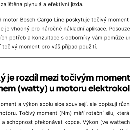
zajištěna plynulá a efektivní jízda.
d motor Bosch Cargo Line poskytuje točivý moment
e je vhodný pro náročné nákladní aplikace. Posouze
ích potřeb a konzultace s odborníky vám pomůže ur
í točivý moment pro váš případ použití.
ký je rozdíl mezi točivým momen
em (watty) u motoru elektroko
oment a výkon spolu sice souvisejí, ale popisují růz
otoru. Točivý moment (Nm) měří rotační sílu, která 
í a schopnost překonávat kopce. Výkon (ve wattec