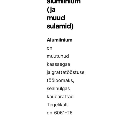
alumiinium
(ja
muud
sulamid)
Alumiinium
on
muutunud
kaasaegse
jalgrattatööstuse
tööloomaks,
sealhulgas
kaubarattad.
Tegelikult
on 6061-T6