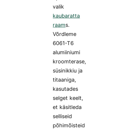
valik
kaubaratta
raam
s.
Võrdleme
6061-T6
alumiiniumi
kroomterase,
süsinikkiu ja
titaaniga,
kasutades
selget keelt,
et käsitleda
selliseid
põhimõisteid