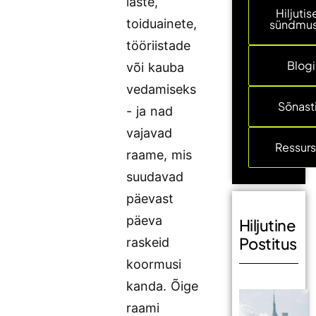
laste,
Hiljuti
toiduainete,
sündmu
tööriistade
Blogi
või kauba
vedamiseks
Sõnast
- ja nad
vajavad
Ressurs
raame, mis
suudavad
päevast
päeva
Hiljutine
Postitus
raskeid
koormusi
kanda. Õige
raami