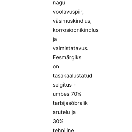
nagu
voolavuspiir,
väsimuskindlus,
korrosioonikindlus
ja
valmistatavus.
Eesmärgiks
on
tasakaalustatud
selgitus -
umbes 70%
tarbijasõbralik
arutelu ja
30%
tehniline