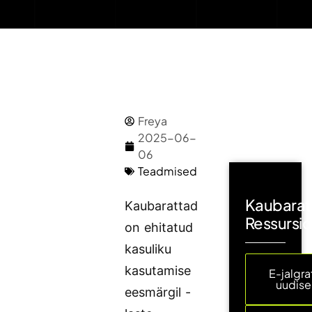
Freya
2025-06-
06
Teadmised
Kaubarat
Kaubarattad
Ressursi
on ehitatud
kasuliku
kasutamise
E-jalgra
uudis
eesmärgil -