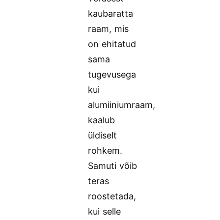
kaubaratta
raam, mis
on ehitatud
sama
tugevusega
kui
alumiiniumraam,
kaalub
üldiselt
rohkem.
Samuti võib
teras
roostetada,
kui selle