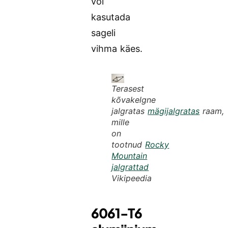
või
kasutada
sageli
vihma käes.
Terasest
kõvakelgne
jalgratas
mägijalgratas
raam,
mille
on
tootnud
Rocky
Mountain
jalgrattad
Vikipeedia
6061-T6