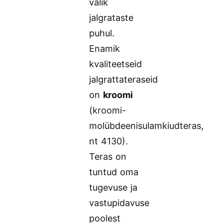
valik
jalgrataste
puhul.
Enamik
kvaliteetseid
jalgrattateraseid
on
kroomi
(kroomi-
molübdeenisulamkiudteras,
nt 4130).
Teras on
tuntud oma
tugevuse ja
vastupidavuse
poolest