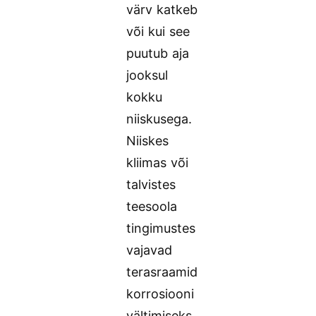
värv katkeb
või kui see
puutub aja
jooksul
kokku
niiskusega.
Niiskes
kliimas või
talvistes
teesoola
tingimustes
vajavad
terasraamid
korrosiooni
vältimiseks