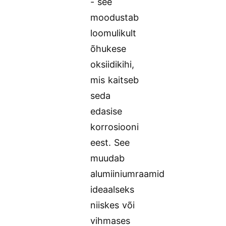
- see
moodustab
loomulikult
õhukese
oksiidikihi,
mis kaitseb
seda
edasise
korrosiooni
eest. See
muudab
alumiiniumraamid
ideaalseks
niiskes või
vihmases