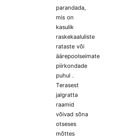
parandada,
mis on
kasulik
raskekaaluliste
rataste või
äärepoolseimate
piirkondade
puhul .
Terasest
jalgratta
raamid
võivad sõna
otseses
mõttes