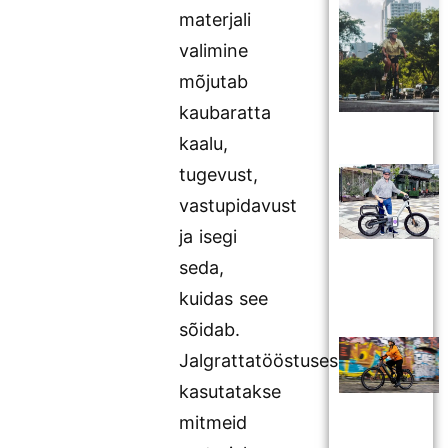
materjali
valimine
mõjutab
kaubaratta
kaalu,
tugevust,
vastupidavust
ja isegi
seda,
kuidas see
sõidab.
Jalgrattatööstuses
kasutatakse
mitmeid