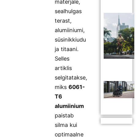
materjale,
sealhulgas
terast,
alumiiniumi,
süsinikkiudu
ja titaani.
Selles
artiklis
selgitatakse,
miks
6061-
T6
alumiinium
paistab
silma kui
optimaalne