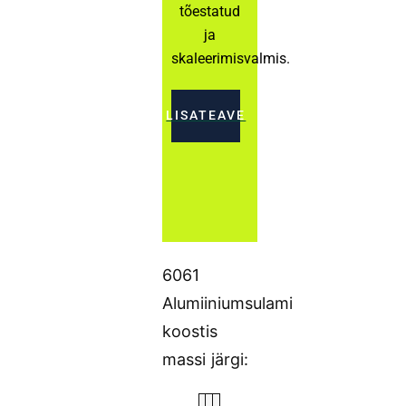
tõestatud
ja
skaleerimisvalmis.
LISATEAVE
6061
Alumiiniumsulami
koostis
massi järgi: