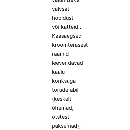
valvsat
hooldust
või katteid .
Kaasaegsed
kroomterasest
raamid
leevendavad
kaalu
konksuga
torude abil
(keskelt
õhemad,
otstest
paksemad),