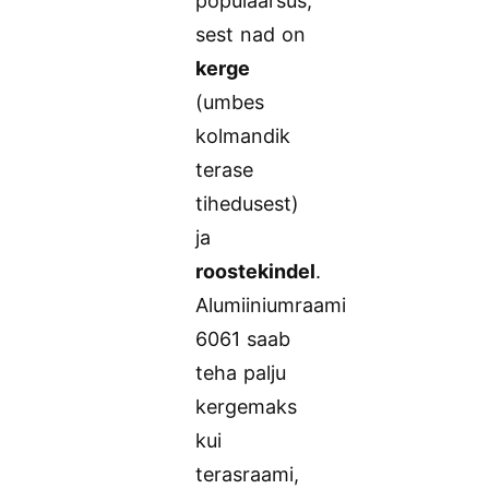
populaarsus,
sest nad on
kerge
(umbes
kolmandik
terase
tihedusest)
ja
roostekindel
.
Alumiiniumraami
6061 saab
teha palju
kergemaks
kui
terasraami,