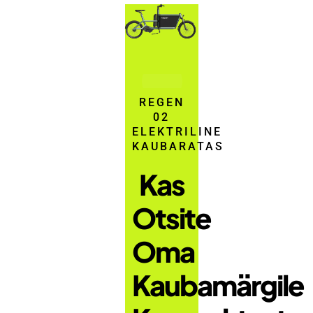
REGEN
02
ELEKTRILINE
KAUBARATAS
Kas
Otsite
Oma
Kaubamärgile