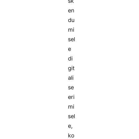
sk
en
du
mi
sel
e
di
git
ali
se
eri
mi
sel
e,
ko