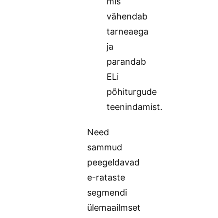
mis
vähendab
tarneaega
ja
parandab
ELi
põhiturgude
teenindamist.
Need
sammud
peegeldavad
e-rataste
segmendi
ülemaailmset