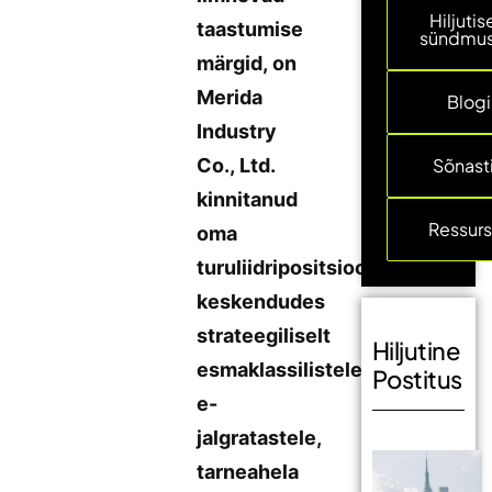
Hiljuti
taastumise
sündmu
märgid, on
Merida
Blogi
Industry
Co., Ltd.
Sõnast
kinnitanud
Ressurs
oma
turuliidripositsiooni,
keskendudes
strateegiliselt
Hiljutine
esmaklassilistele
Postitus
e-
jalgratastele,
tarneahela