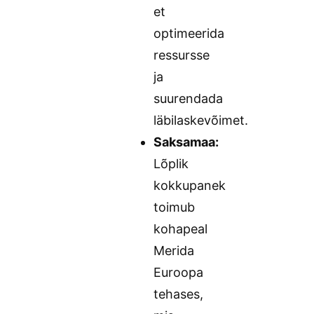
et
optimeerida
ressursse
ja
suurendada
läbilaskevõimet.
Saksamaa:
Lõplik
kokkupanek
toimub
kohapeal
Merida
Euroopa
tehases,