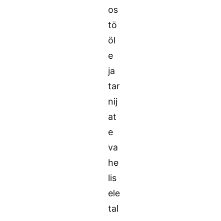
os
tö
öl
e
ja
tar
nij
at
e
va
he
lis
ele
tal