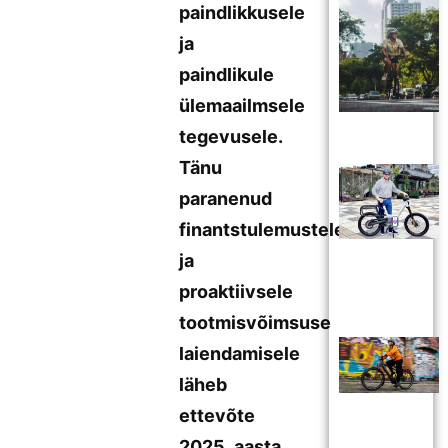
paindlikkusele
ja
paindlikule
ülemaailmsele
tegevusele.
Tänu
paranenud
finantstulemustele
ja
proaktiivsele
tootmisvõimsuse
laiendamisele
läheb
ettevõte
2025. aasta