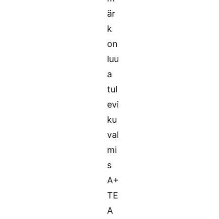
är
k
on
luu
a
tul
evi
ku
val
mi
s
A+
TE
A