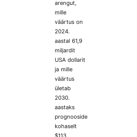
arengut,
mille
väärtus on
2024.
aastal 61,9
miljardit
USA dollarit
ja mille
väärtus
ületab
2030.
aastaks
prognooside
kohaselt
$113