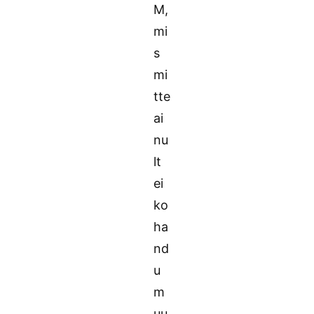
M,
mi
s
mi
tte
ai
nu
lt
ei
ko
ha
nd
u
m
uu