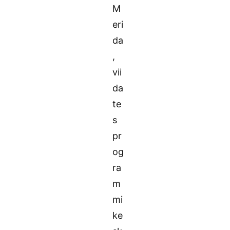
M
eri
da
,
vii
da
te
s
pr
og
ra
m
mi
ke