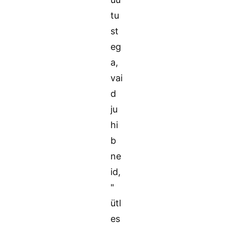
tu
st
eg
a,
vai
d
ju
hi
b
ne
id,
"
ütl
es