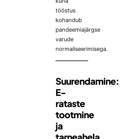
kuna
tööstus
kohandub
pandeemiajärgse
varude
normaliseerimisega.
Suurendamine:
E-
rataste
tootmine
ja
tarneahela