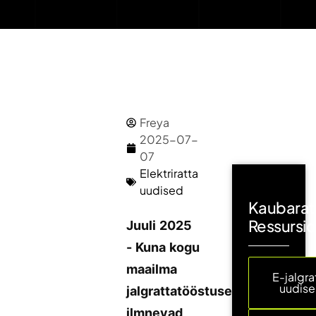
Freya
2025-07-
07
Elektriratta
uudised
Kaubarat
Ressursi
Juuli 2025
- Kuna kogu
maailma
E-jalgra
uudis
jalgrattatööstuses
ilmnevad