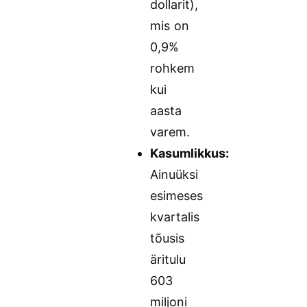
dollarit),
mis on
0,9%
rohkem
kui
aasta
varem.
Kasumlikkus:
Ainuüksi
esimeses
kvartalis
tõusis
äritulu
603
miljoni