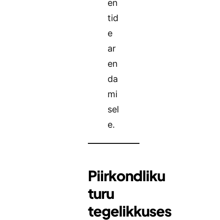
en
tid
e
ar
en
da
mi
sel
e.
Piirkondliku
turu
tegelikkuses