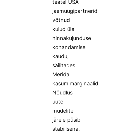
teatel USA
jaemüügipartnerid
võtnud
kulud üle
hinnakujunduse
kohandamise
kaudu,
säilitades
Merida
kasumimarginaalid.
Nõudlus
uute
mudelite
järele püsib
stabiilsena,