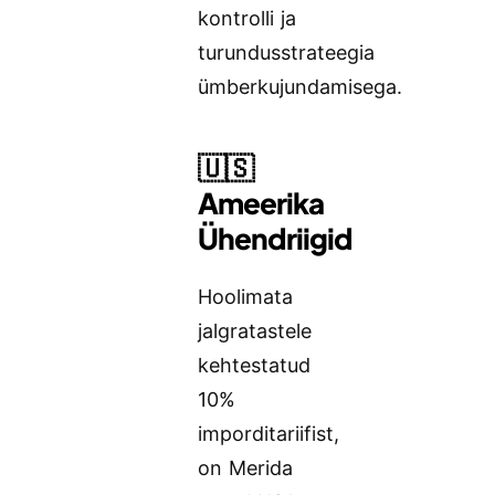
kontrolli ja
turundusstrateegia
ümberkujundamisega.
🇺🇸
Ameerika
Ühendriigid
Hoolimata
jalgratastele
kehtestatud
10%
imporditariifist,
on Merida