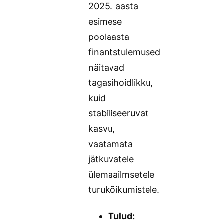
2025. aasta
esimese
poolaasta
finantstulemused
näitavad
tagasihoidlikku,
kuid
stabiliseeruvat
kasvu,
vaatamata
jätkuvatele
ülemaailmsetele
turukõikumistele.
Tulud: