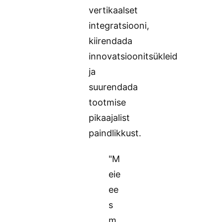
vertikaalset
integratsiooni,
kiirendada
innovatsioonitsükleid
ja
suurendada
tootmise
pikaajalist
paindlikkust.
"M
eie
ee
s
m