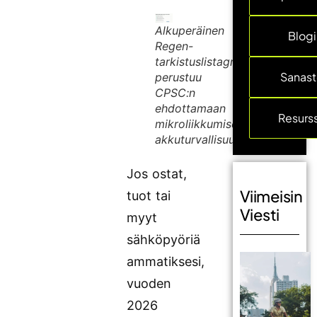
Alkuperäinen
Blogi
Regen-
tarkistuslistagraafi
Sanas
perustuu
CPSC:n
ehdottamaan
Resurss
mikroliikkumisen
akkuturvallisuussääntöön.
Jos ostat,
Viimeisin
tuot tai
Viesti
myyt
sähköpyöriä
ammatiksesi,
vuoden
2026