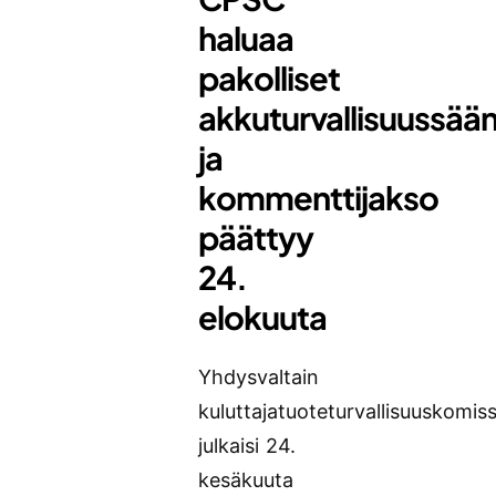
haluaa
pakolliset
akkuturvallisuussää
ja
kommenttijakso
päättyy
24.
elokuuta
Yhdysvaltain
kuluttajatuoteturvallisuuskomiss
julkaisi 24.
kesäkuuta