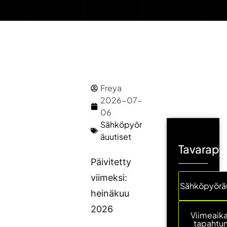
Freya
2026-07-
06
Sähköpyör
äuutiset
Tavarapyö
Päivitetty
viimeksi:
Sähköpyöräu
heinäkuu
2026
Viimeaika
tapahtu