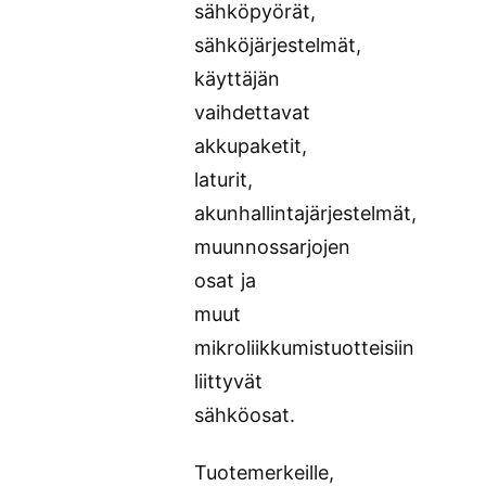
sähköpyörät,
sähköjärjestelmät,
käyttäjän
vaihdettavat
akkupaketit,
laturit,
akunhallintajärjestelmät,
muunnossarjojen
osat ja
muut
mikroliikkumistuotteisiin
liittyvät
sähköosat.
Tuotemerkeille,