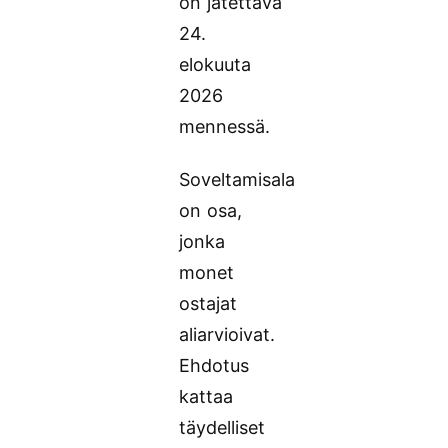
on jätettävä
24.
elokuuta
2026
mennessä.
Soveltamisala
on osa,
jonka
monet
ostajat
aliarvioivat.
Ehdotus
kattaa
täydelliset