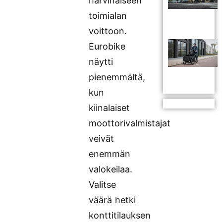
harvinaiseen
toimialan
voittoon.
Eurobike
näytti
pienemmältä,
kun
kiinalaiset
moottorivalmistajat
veivät
enemmän
valokeilaa.
Valitse
väärä hetki
konttitilauksen