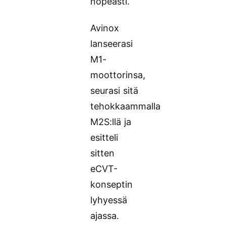
nopeasti.
Avinox
lanseerasi
M1-
moottorinsa,
seurasi sitä
tehokkaammalla
M2S:llä ja
esitteli
sitten
eCVT-
konseptin
lyhyessä
ajassa.