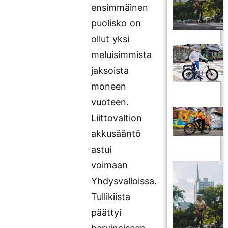
ensimmäinen
puolisko on
ollut yksi
meluisimmista
jaksoista
moneen
vuoteen.
Liittovaltion
akkusääntö
astui
voimaan
Yhdysvalloissa.
Tullikiista
päättyi