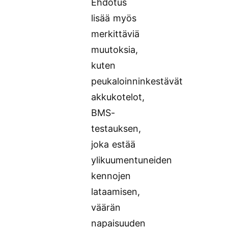
Ehdotus
lisää myös
merkittäviä
muutoksia,
kuten
peukaloinninkestävät
akkukotelot,
BMS-
testauksen,
joka estää
ylikuumentuneiden
kennojen
lataamisen,
väärän
napaisuuden