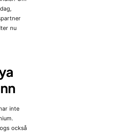
idag,
spartner
lter nu
ya
ann
mar inte
nium.
 togs också