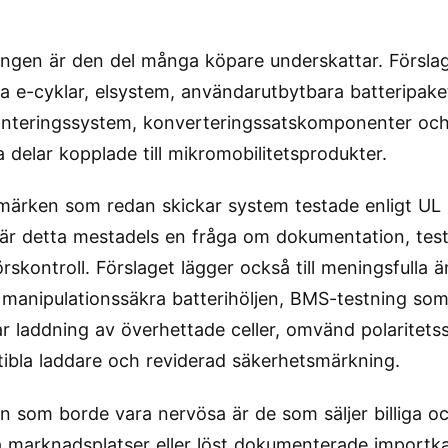
ngen är den del många köpare underskattar. Förslag
a e-cyklar, elsystem, användarutbytbara batteripaket
anteringssystem, konverteringssatskomponenter oc
a delar kopplade till mikromobilitetsprodukter.
märken som redan skickar system testade enligt UL 
är detta mestadels en fråga om dokumentation, tes
rskontroll. Förslaget lägger också till meningsfulla ä
e manipulationssäkra batterihöljen, BMS-testning so
ar laddning av överhettade celler, omvänd polaritet
ibla laddare och reviderad säkerhetsmärkning.
n som borde vara nervösa är de som säljer billiga oc
a marknadsplatser eller löst dokumenterade importk