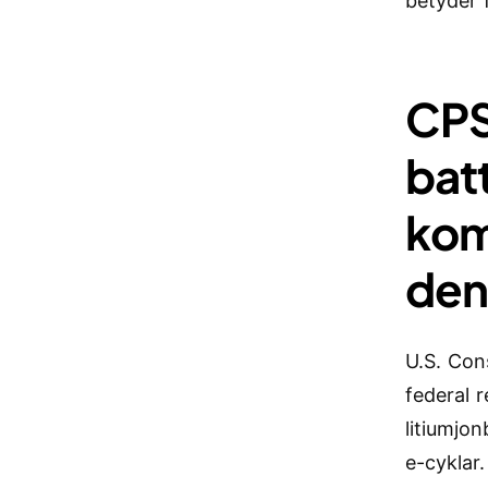
betyder 
CPS
bat
kom
den
U.S. Con
federal 
litiumjon
e-cyklar