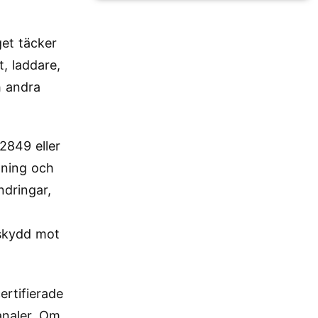
et täcker
, laddare,
h andra
2849 eller
tning och
ndringar,
m
sskydd mot
ertifierade
analer. Om