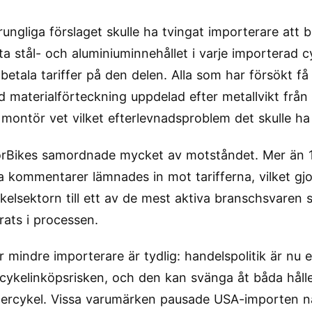
rungliga förslaget skulle ha tvingat importerare att 
a stål- och aluminiuminnehållet i varje importerad cy
betala tariffer på den delen. Alla som har försökt få
ad materialförteckning uppdelad efter metallvikt från
 montör vet vilket efterlevnadsproblem det skulle ha
rBikes samordnade mycket av motståndet. Mer än 
ga kommentarer lämnades in mot tarifferna, vilket gj
kelsektorn till ett av de mest aktiva branschsvaren
rats i processen.
r mindre importerare är tydlig: handelspolitik är nu 
-cykelinköpsrisken, och den kan svänga åt båda hål
ercykel. Vissa varumärken pausade USA-importen nä