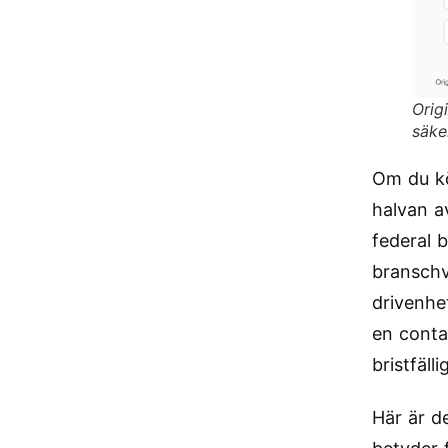
Orig
säke
Om du kö
halvan a
federal b
branschv
drivenhet
en conta
bristfäll
Här är d