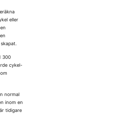
beräkna
kel eller
 en
 en
 skapat.
1 300
orde cykel-
 som
en normal
len inom en
r tidigare