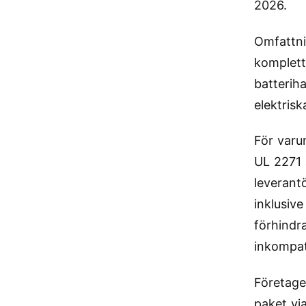
2026.
Omfattni
komplett
batterih
elektrisk
För varu
UL 2271 
leverantö
inklusiv
förhindr
inkompat
Företage
paket vi