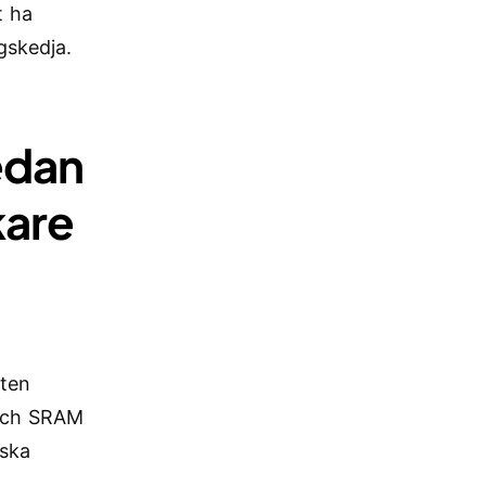
t ha
gskedja.
edan
kare
ften
och SRAM
iska