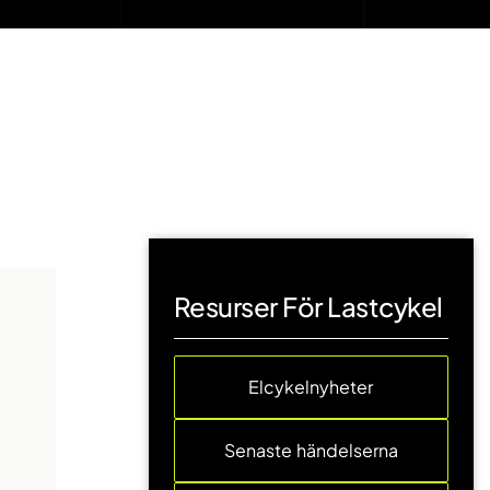
Resurser För Lastcykel
Elcykelnyheter
Senaste händelserna