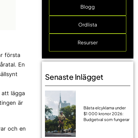
Blogg
Ordlista
Resurser
r första
åratal. En
sällsynt
Senaste Inlägget
 att lägga
tingen är
Bästa elcyklarna under
$1 000 kronor 2026:
Budgetval som fungerar
var och en