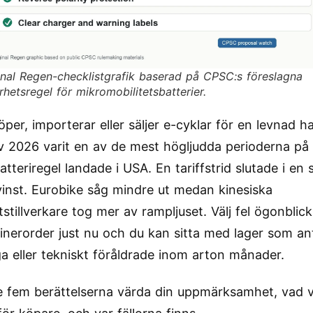
inal Regen-checklistgrafik baserad på CPSC:s föreslagna
rhetsregel för mikromobilitetsbatterier.
per, importerar eller säljer e-cyklar för en levnad ha
v 2026 varit en av de mest högljudda perioderna på 
atteriregel landade i USA. En tariffstrid slutade i en 
inst. Eurobike såg mindre ut medan kinesiska
stillverkare tog mer av rampljuset. Välj fel ögonblick
inerorder just nu och du kan sitta med lager som an
iga eller tekniskt föråldrade inom arton månader.
e fem berättelserna värda din uppmärksamhet, vad 