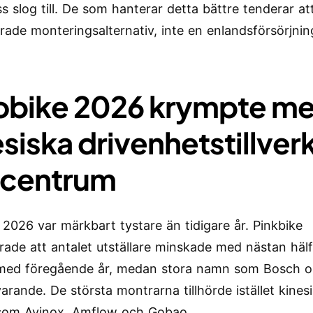
ss slog till. De som hanterar detta bättre tenderar at
ierade monteringsalternativ, inte en enlandsförsörjnin
obike 2026 krympte m
esiska drivenhetstillver
 centrum
 2026 var märkbart tystare än tidigare år. Pinkbike
rade att antalet utställare minskade med nästan häl
 med föregående år, medan stora namn som Bosch 
arande. De största montrarna tillhörde istället kines
som Avinox, Amflow och Gobao.