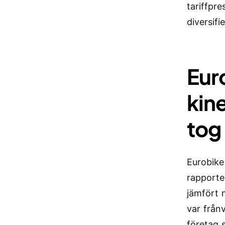
tariffpre
diversif
Eur
kin
tog
Eurobike
rapporte
jämfört
var frånv
företag 