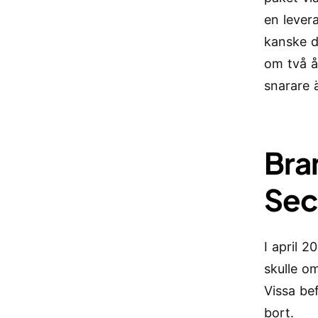
en levera
kanske d
om två å
snarare ä
Bra
Sec
I april 2
skulle o
Vissa bef
bort.