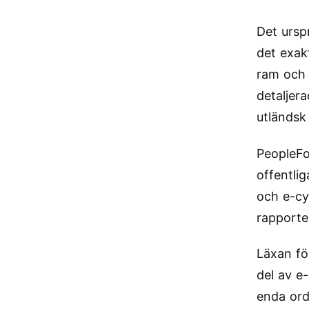
Det ursp
det exakt
ram och 
detaljer
utländsk
PeopleFo
offentli
och e-cy
rapporte
Läxan fö
del av e
enda ord