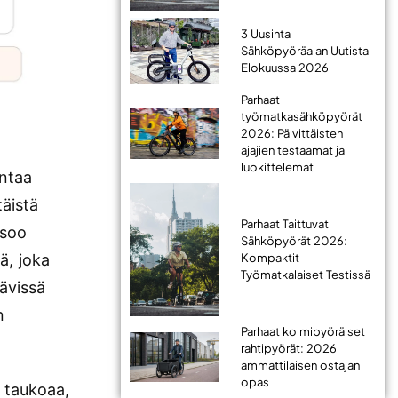
3 Uusinta
Sähköpyöräalan Uutista
Elokuussa 2026
Parhaat
työmatkasähköpyörät
2026: Päivittäisten
ajajien testaamat ja
luokittelemat
antaa
täistä
Parhaat Taittuvat
isoo
Sähköpyörät 2026:
Kompaktit
ä, joka
Työmatkalaiset Testissä
tävissä
n
Parhaat kolmipyöräiset
rahtipyörät: 2026
ammattilaisen ostajan
opas
a taukoaa,