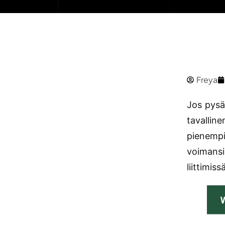
Freya
Jos pysä
tavalline
pienempi
voimansii
liittimis