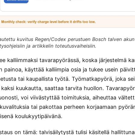
utettu kuvitus Regen/Codex perustuen Bosch talven akun
tysohjeisiin ja artikkelin toteutusvaiheisiin.
ee kalliimmaksi tavarapyörässä, koska järjestelmä k
painoa, käyttää kalliimpia osia ja tukee usein päivit
jetusta tai kaupallista työtä. Työmatkapyörä, joka se
 kaksi kuukautta, saattaa tarvita huollon. Tavarapyör
onosti, voi viivästyttää toimituksia, aiheuttaa vältet
kkuvalituksia tai pakottaa perheen korjaamaan pyörä
senä koulukyytipäivänä.
taus on tämä: talvisäilytystä tulisi käsitellä hallittun