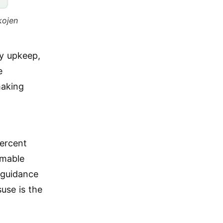
kojen
y upkeep,
e
making
percent
mmable
 guidance
use is the