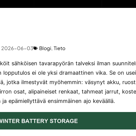
2026-06-03
Blogi
,
Tieto
köit sähköisen tavarapyörän talveksi ilman suunnite
n lopputulos ei ole yksi dramaattinen vika. Se on use
ä, jotka ilmestyvät myöhemmin: väsynyt akku, ruos
rron osat, alipaineiset renkaat, tahmeat jarrut, kost
sä ja epämiellyttävä ensimmäinen ajo keväällä.