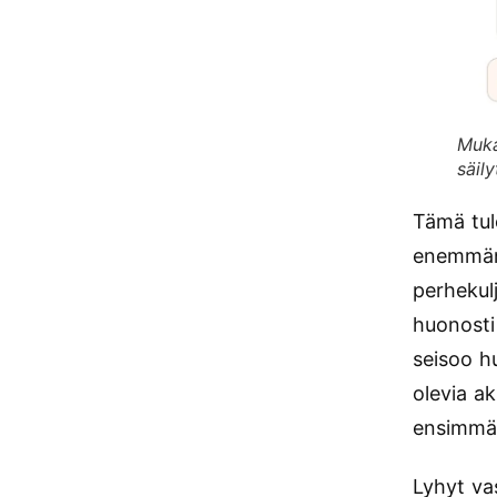
Muka
säily
Tämä tul
enemmän 
perhekul
huonosti
seisoo hu
olevia a
ensimmäi
Lyhyt vas