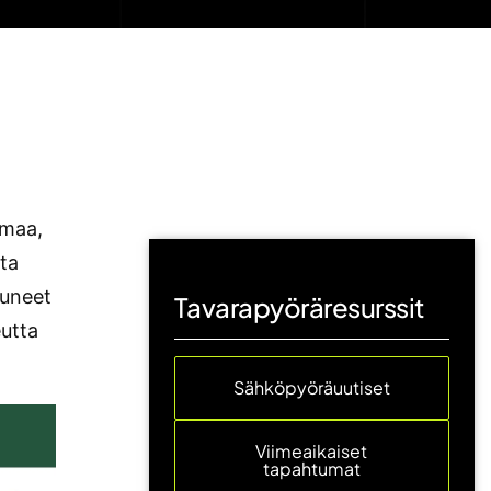
lmaa,
ita
tuneet
Tavarapyöräresurssit
eutta
Sähköpyöräuutiset
Viimeaikaiset
tapahtumat