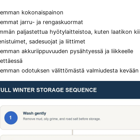
remman kokonaispainon
remmat jarru- ja rengaskuormat
män paljastettua hyötylaitteistoa, kuten laatikon ki
enistuimet, sadesuojat ja liittimet
remman akkuriippuvuuden pysähtyessä ja liikkeelle
dettäessä
remman odotuksen välittömästä valmiudesta kevään