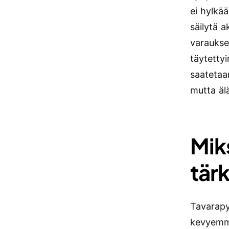
ei hylkää
säilytä 
varauksel
täytetty
saatetaan
mutta älä
Miks
tär
Tavarapy
kevyemmä