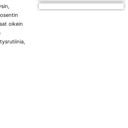
ysin,
rosentin
aat oikein
ä
ysrutiinia,