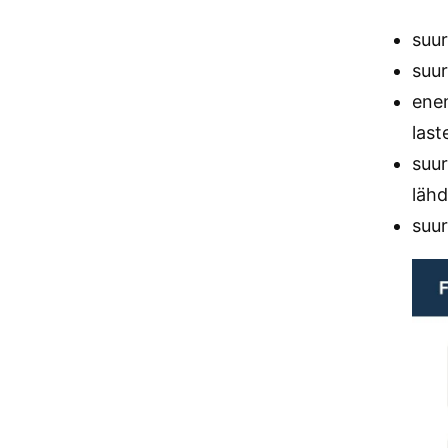
suu
suu
enem
last
suu
läh
suu