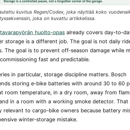
utettu kuvitus Regen/Codex, joka näyttää koko vuodenai
ytyssekvenssin, joka on kuvattu artikkelissa.
n
tavarapyörän huolto-opas
already covers day-to-da
r storage is a different job. The goal is not daily rid
s. The goal is to prevent off-season damage while 
ecommissioning fast and predictable.
ries in particular, storage discipline matters. Bosch
ds storing e-bike batteries with around 30 to 60 
at room temperature, in a dry room, away from fla
 and in a room with a working smoke detector. That
tly relevant to cargo-bike owners because battery mis
ensive winter-storage mistake.