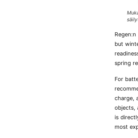
Muka
säil
Regen:
but winte
readines
spring r
For batte
recommen
charge, 
objects,
is direc
most exp