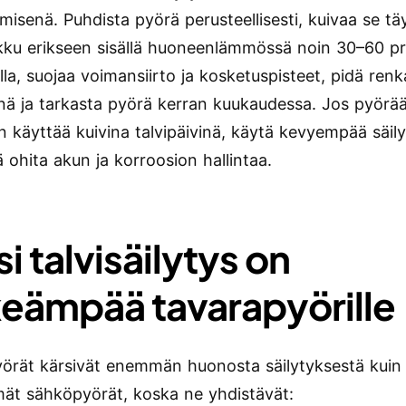
misenä. Puhdista pyörä perusteellisesti, kuivaa se tä
akku erikseen sisällä huoneenlämmössä noin 30–60 p
la, suojaa voimansiirto ja kosketuspisteet, pidä renk
inä ja tarkasta pyörä kerran kuukaudessa. Jos pyörä
 käyttää kuivina talvipäivinä, käytä kevyempää säilyt
 ohita akun ja korroosion hallintaa.
i talvisäilytys on
keämpää tavarapyörille
örät kärsivät enemmän huonosta säilytyksestä kuin
t sähköpyörät, koska ne yhdistävät: