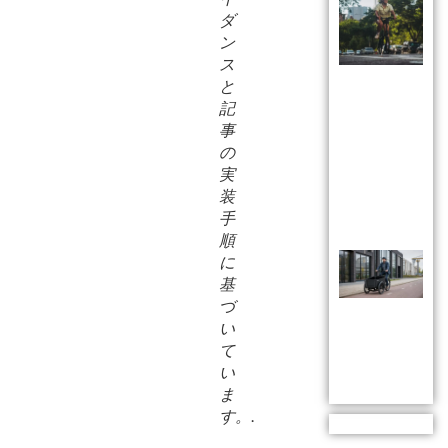
ダ
ン
ス
と
記
事
の
実
装
手
順
に
基
づ
い
て
い
ま
す。.