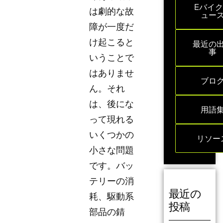
Eバイ
は劇的な故
ュー
障が一度だ
け起こると
最近の
事
いうことで
はありませ
ブロ
ん。それ
は、後にな
用語
って現れる
いくつかの
リソー
小さな問題
です。バッ
テリーの消
最近の
耗、駆動系
投稿
部品の錆