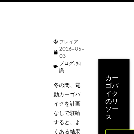
フレイア
2026-06-
03
ブログ
,
知
識
カー
ゴバ
冬の間、電
イク
動カーゴバ
のリ
イクを計画
ソー
なしで駐輪
ス
すると、よ
くある結果