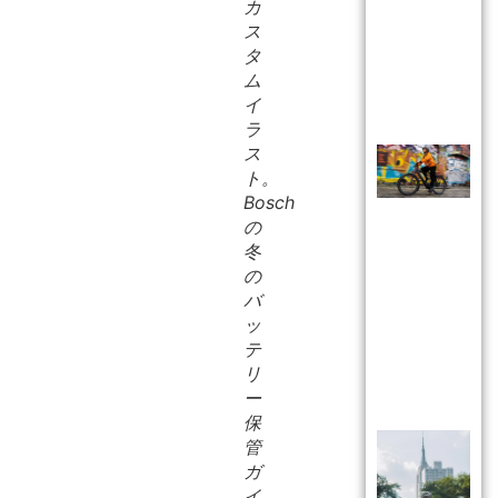
カ
ス
タ
ム
イ
ラ
ス
ト。
Bosch
の
冬
の
バ
ッ
テ
リ
ー
保
管
ガ
イ