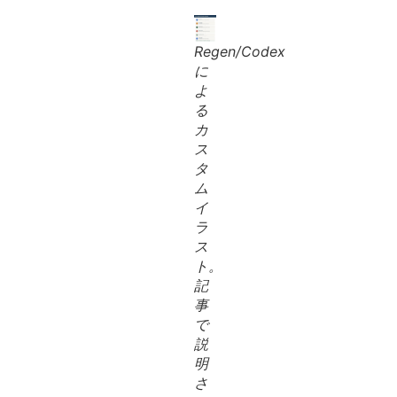
Regen/Codex
に
よ
る
カ
ス
タ
ム
イ
ラ
ス
ト。
記
事
で
説
明
さ