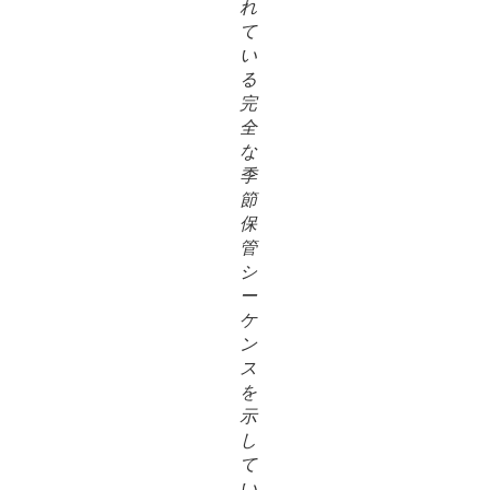
れ
て
い
る
完
全
な
季
節
保
管
シ
ー
ケ
ン
ス
を
示
し
て
い