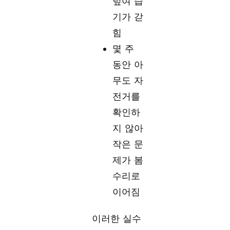
덮여 습
기가 갇
힘
몇 주
동안 아
무도 자
전거를
확인하
지 않아
작은 문
제가 봄
수리로
이어짐
이러한 실수