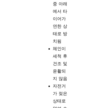
중 아래
에서 타
이어가
연한 상
태로 방
치됨
체인이
세척 후
건조 및
윤활되
지 않음
자전거
가 젖은
상태로