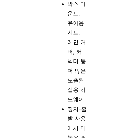
박스 마
운트,
유아용
시트,
레인 커
버, 커
넥터 등
더 많은
노출된
실용 하
드웨어
정지-출
발 사용
에서 더
높은 배