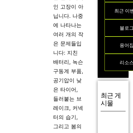
인 고장이 아
최근 이
닙니다. 나중
에 나타나는
블로
여러 개의 작
은 문제들입
용어
니다: 지친
배터리, 녹슨
리소
구동계 부품,
공기압이 낮
은 타이어,
최근 게
들러붙는 브
시물
레이크, 커넥
터의 습기,
그리고 봄의