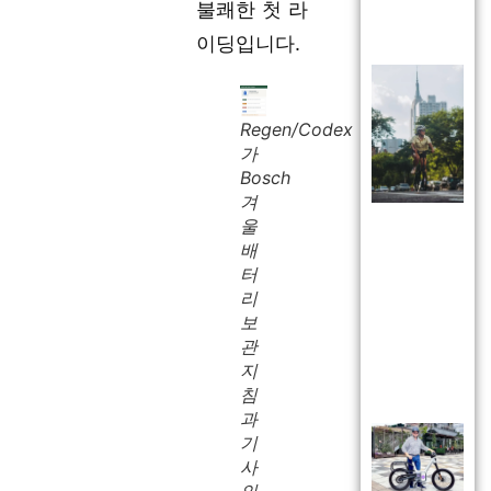
불쾌한 첫 라
이딩입니다.
Regen/Codex
가
Bosch
겨
울
배
터
리
보
관
지
침
과
기
사