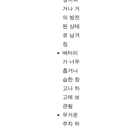
거나 거
의 방전
된 상태
로 남겨
짐
배터리
가 너무
춥거나
습한 창
고나 차
고에 보
관됨
무거운
주차 하