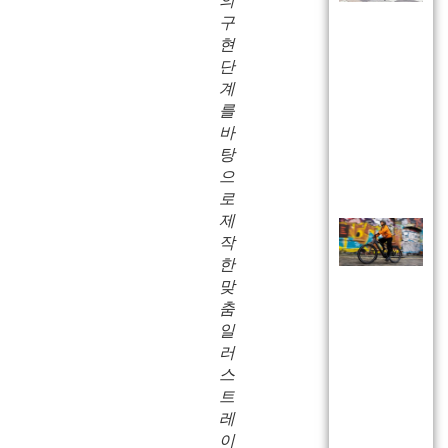
의
구
현
단
계
를
바
탕
으
로
제
작
한
맞
춤
일
러
스
트
레
이