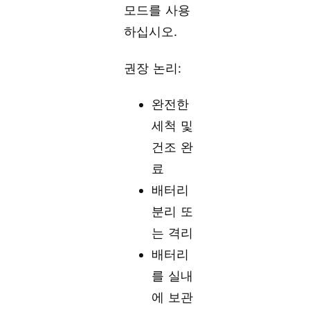
모드를 사용
하십시오.
권장 논리:
완전한
세척 및
건조 완
료
배터리
분리 또
는 격리
배터리
를 실내
에 보관