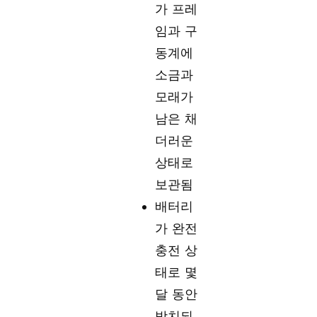
가 프레
임과 구
동계에
소금과
모래가
남은 채
더러운
상태로
보관됨
배터리
가 완전
충전 상
태로 몇
달 동안
방치되