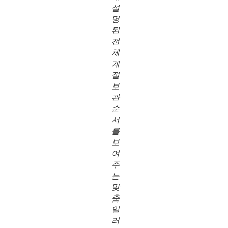
설
명
된
전
체
계
절
보
관
순
서
를
보
여
주
는
맞
춤
일
러