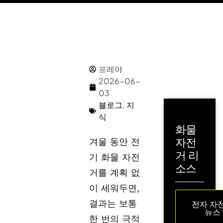
프레야
2026-06-
03
블로그
,
지
식
화물
자전
겨울 동안 전
거 리
기 화물 자전
소스
거를 계획 없
이 세워두면,
결과는 보통
전자 자
뉴스
한 번의 극적