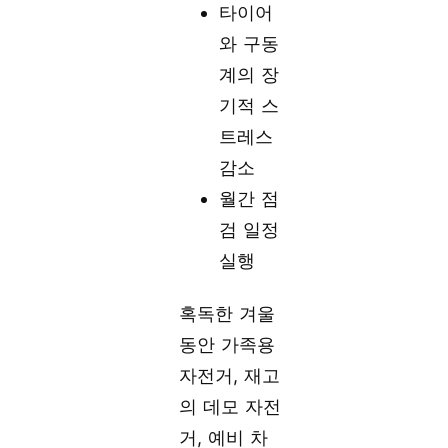
타이어
와 구동
계의 장
기적 스
트레스
감소
월간 점
검 일정
실행
혹독한 겨울
동안 가족용
자전거, 재고
의 데모 자전
거, 예비 차