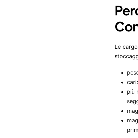
Per
Con
Le cargo
stoccagg
peso
cari
più 
segg
magg
magg
pri