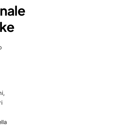
rnale
ike
o
i,
i
o
lla