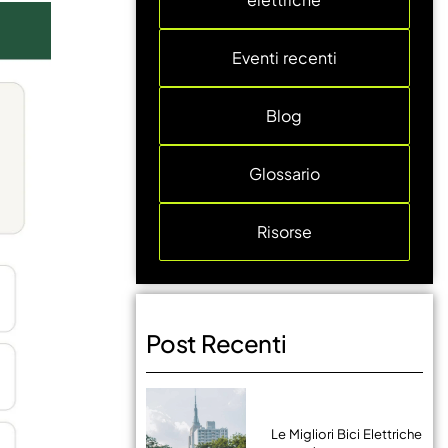
Eventi recenti
Blog
Glossario
Risorse
Post Recenti
Le Migliori Bici Elettriche