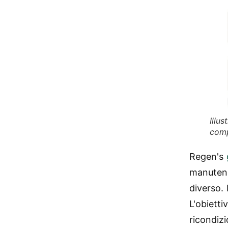
Illu
comp
Regen's
manutenz
diverso. 
L'obietti
ricondiz