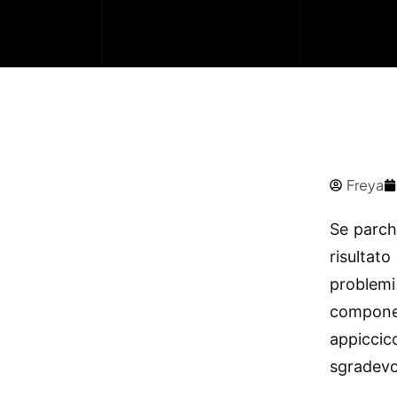
Freya
Se parche
risultat
problemi
componen
appiccic
sgradevo