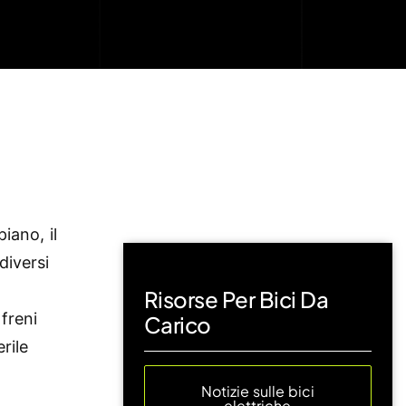
iano, il
diversi
Risorse Per Bici Da
freni
Carico
rile
Notizie sulle bici
elettriche