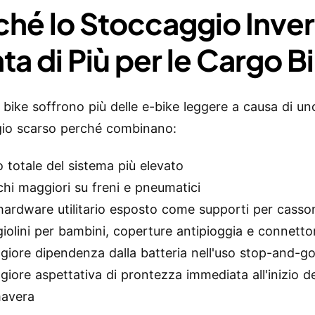
ché lo Stoccaggio Inve
ta di Più per le Cargo B
 bike soffrono più delle e-bike leggere a causa di un
io scarso perché combinano:
 totale del sistema più elevato
chi maggiori su freni e pneumatici
hardware utilitario esposto come supporti per casson
iolini per bambini, coperture antipioggia e connettor
iore dipendenza dalla batteria nell'uso stop-and-g
iore aspettativa di prontezza immediata all'inizio de
mavera