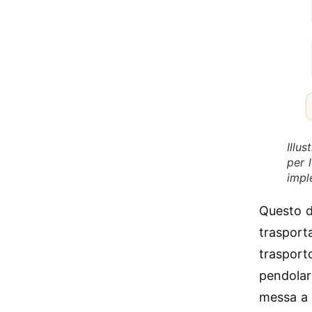
Illu
per 
impl
Questo d
trasport
trasport
pendolar
messa a 