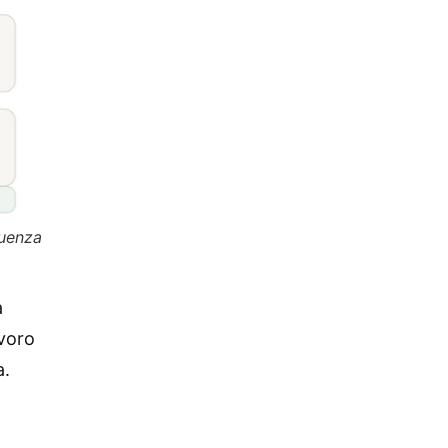
quenza
a
voro
a.