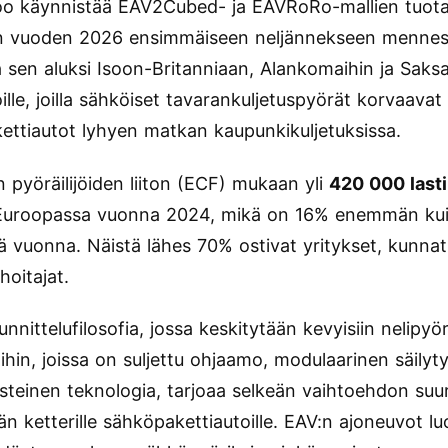
oo käynnistää EAV2Cubed- ja EAVRoRo-mallien tuot
n vuoden 2026 ensimmäiseen neljännekseen mennes
 sen aluksi Isoon-Britanniaan, Alankomaihin ja Saks
ille, joilla sähköiset tavarankuljetuspyörät korvaavat
kettiautot lyhyen matkan kaupunkikuljetuksissa.
 pyöräilijöiden liiton (ECF) mukaan yli
420 000 last
 Euroopassa vuonna 2024, mikä on 16% enemmän ku
nä vuonna. Näistä lähes 70% ostivat yritykset, kunnat
hoitajat.
nnittelufilosofia, jossa keskitytään kevyisiin nelipyör
ihin, joissa on suljettu ohjaamo, modulaarinen säilyty
usteinen teknologia, tarjoaa selkeän vaihtoehdon suu
 ketterille sähköpakettiautoille. EAV:n ajoneuvot luo