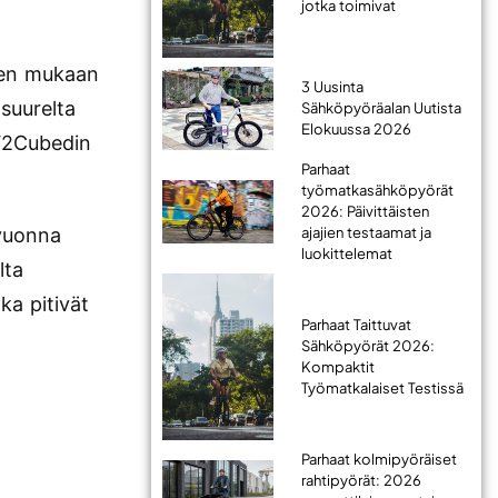
jotka toimivat
sen mukaan
3 Uusinta
 suurelta
Sähköpyöräalan Uutista
Elokuussa 2026
AV2Cubedin
Parhaat
työmatkasähköpyörät
2026: Päivittäisten
ajajien testaamat ja
 vuonna
luokittelemat
lta
ka pitivät
Parhaat Taittuvat
Sähköpyörät 2026:
Kompaktit
Työmatkalaiset Testissä
Parhaat kolmipyöräiset
rahtipyörät: 2026