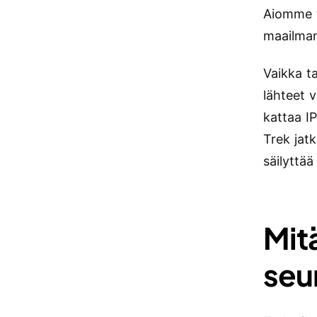
Aiomme t
maailman
Vaikka ta
lähteet 
kattaa IP
Trek jat
säilyttä
Mit
seu