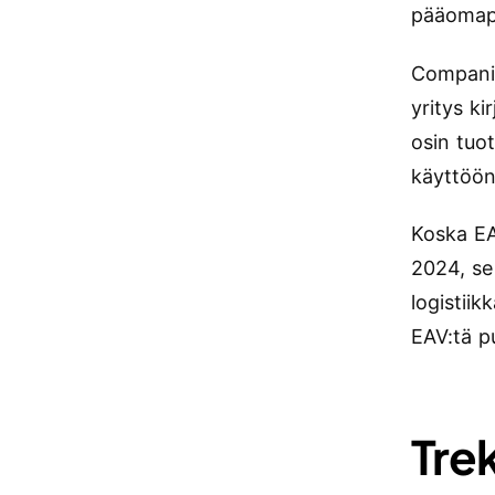
pääomapu
Companie
yritys ki
osin tuo
käyttöön
Koska EA
2024, se 
logistiik
EAV:tä p
Tre