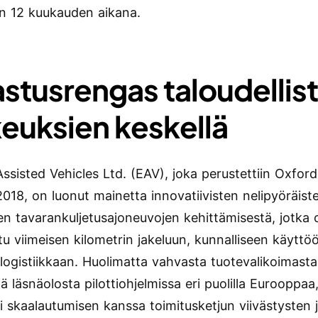
en 12 kuukauden aikana.
astusrengas taloudellis
keuksien keskellä
Assisted Vehicles Ltd. (EAV), joka perustettiin Oxfor
018, on luonut mainetta innovatiivisten nelipyöräist
en tavarankuljetusajoneuvojen kehittämisestä, jotka 
tu viimeisen kilometrin jakeluun, kunnalliseen käyttö
logistiikkaan. Huolimatta vahvasta tuotevalikoimasta
 läsnäolosta pilottiohjelmissa eri puolilla Eurooppaa,
i skaalautumisen kanssa toimitusketjun viivästysten 