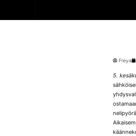
Freya
5. kesäk
sähköise
yhdysval
ostamaan
nelipyörä
Aikaisemm
käänneko