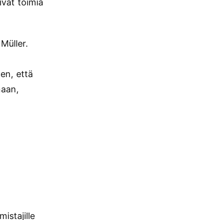
vat toimia
 Müller.
ten, että
naan,
istajille