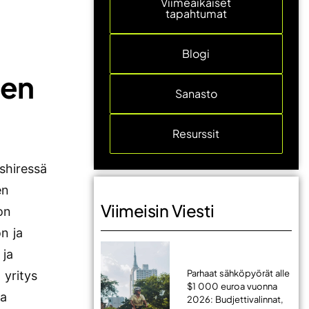
Viimeaikaiset
tapahtumat
Blogi
ten
Sanasto
Resurssit
dshiressä
en
Viimeisin Viesti
on
ön ja
 ja
Parhaat sähköpyörät alle
 yritys
$1 000 euroa vuonna
ja
2026: Budjettivalinnat,