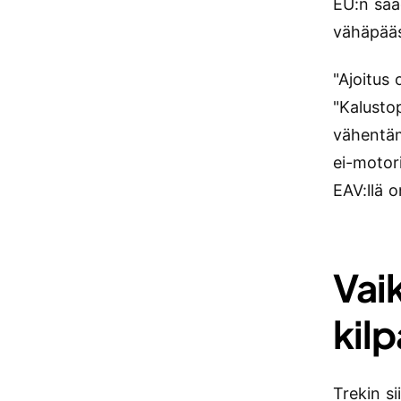
EU:n sää
vähäpääst
"Ajoitus 
"Kalustop
vähentämi
ei-motori
EAV:llä 
Vai
kilp
Trekin si