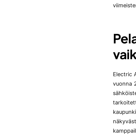
viimeist
Pel
vai
Electric 
vuonna 2
sähköist
tarkoitet
kaupunki
näkyvästä
kamppail