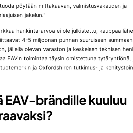
uoda pöytään mittakaavan, valmistusvakauden ja
laajuisen jakelun."
rkkaa hankinta-arvoa ei ole julkistettu, kauppaa lähe
viittaavat 4-5 miljoonan punnan suuruiseen summaan
:n, jäljellä olevan varaston ja keskeisen teknisen hen
kaa EAV:n toimintaa täysin omistettuna tytäryhtiönä,
ä tuotemerkin ja Oxfordshiren tutkimus- ja kehitystoi
ä EAV-brändille kuuluu
raavaksi?