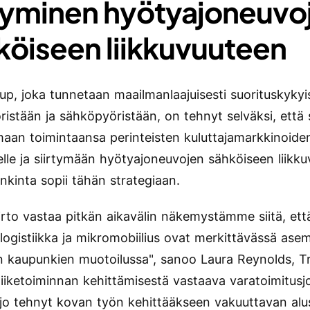
rtyminen hyötyajoneuvo
köiseen liikkuvuuteen
up, joka tunnetaan maailmanlaajuisesti suorituskykyi
ristään ja sähköpyöristään, on tehnyt selväksi, että 
maan toimintaansa perinteisten kuluttajamarkkinoide
elle ja siirtymään hyötyajoneuvojen sähköiseen liikk
nkinta sopii tähän strategiaan.
irto vastaa pitkän aikavälin näkemystämme siitä, ett
logistiikka ja mikromobiilius ovat merkittävässä ase
n kaupunkien muotoilussa", sanoo Laura Reynolds, T
liiketoiminnan kehittämisestä vastaava varatoimitusjo
jo tehnyt kovan työn kehittääkseen vakuuttavan alu