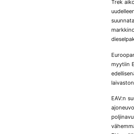
Trek aik
uudellee
suunnata
markkino
dieselpa
Euroopan
myytiin
edellise
laivaston
EAV:n suu
ajoneuvo
poljinav
vähemmän