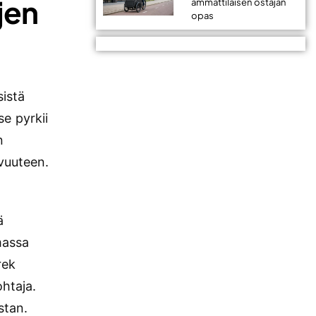
jen
ammattilaisen ostajan
opas
sistä
se pyrkii
n
uvuuteen.
ä
massa
rek
htaja.
stan.