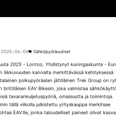
2025-06-06
Sähköpyöräuutiset
uuta 2025 - Lontoo, Yhdistynyt kuningaskunta
- Eu
n liikkuvuuden kannalta merkittävässä kehityksessä
talainen polkupyöräalan jättiläinen Trek Group on ry
 brittiläisen EAV Bikesin, joka valmistaa sähkökäyttö
isiä tavarankuljetuspyöriä, omaisuutta ja toimintoja.
in tällä viikolla julkistettu yrityskauppa merkitsee
htaa EAV:lle, jonka taloudelliset paineet olivat kasv