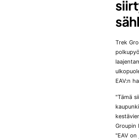
sii
säh
Trek Gro
polkupyö
laajenta
ulkopuol
EAV:n ha
"Tämä si
kaupunki
kestävie
Groupin 
"EAV on 