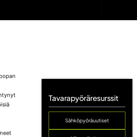
roopan
htynyt
Tavarapyöräresurssit
isiä
Sähköpyöräuutiset
aneet