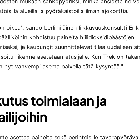
dösten mukaan sähköpyöriksi, minkä ansiosta ne voi
öisillä alueilla ja pyöräkaistoilla ilman ajokorttia.
on oikea", sanoo berliiniläinen liikkuvuuskonsultti Erik
äälliköihin kohdistuu paineita hiilidioksidipäästöjen
seksi, ja kaupungit suunnittelevat tilaa uudelleen si
soitu liikenne asetetaan etusijalle. Kun Trek on taka
on nyt vahvempi asema palvella tätä kysyntää."
kutus toimialaan ja
ailijoihin
irto asettaa paineita sekä perinteisille tavarapyörävalm