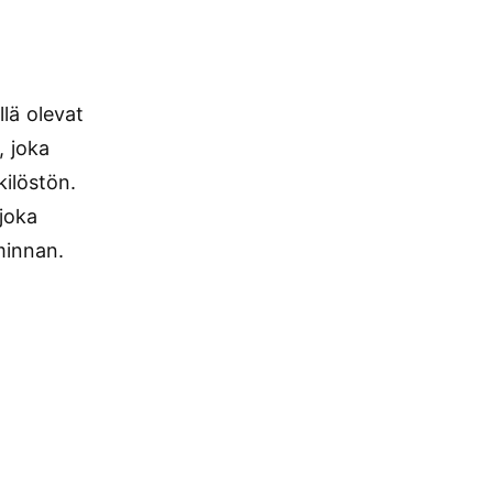
llä olevat
, joka
kilöstön.
 joka
minnan.