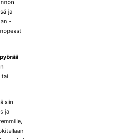
annon
sä ja
aan -
 nopeasti
ipyörää
in
 tai
äisiin
s ja
remmille,
kitellaan