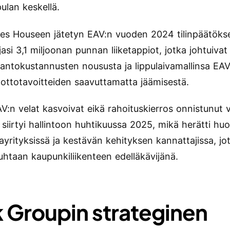
lan keskellä.
s Houseen jätetyn EAV:n vuoden 2024 tilinpäätök
rjasi 3,1 miljoonan punnan liiketappiot, jotka johtuivat
tantokustannusten noususta ja lippulaivamallinsa E
ottotavoitteiden saavuttamatta jäämisestä.
V:n velat kasvoivat eikä rahoituskierros onnistunut
siirtyi hallintoon huhtikuussa 2025, mikä herätti huo
kayrityksissä ja kestävän kehityksen kannattajissa, jot
uhtaan kaupunkiliikenteen edelläkävijänä.
k Groupin strateginen