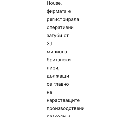
House,
фирмата е
регистрирала
оперативни
загуби от
3,1
милиона
британски
лири,
дължащи
се главно
на
нарастващите
производствени
разходи и