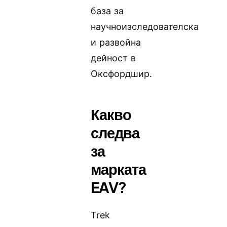
база за
научноизследователска
и развойна
дейност в
Оксфордшир.
Какво
следва
за
марката
EAV?
Trek