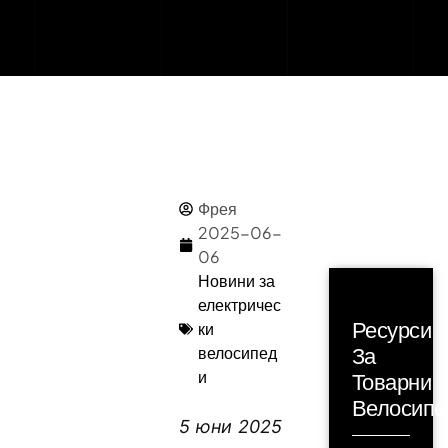
Фрея
2025-06-
06
Новини за
електричес
Ресурси
ки
За
велосипед
и
Товарни
Велосипе
5 юни 2025