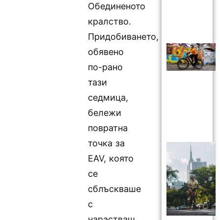
Обединеното
кралство.
Придобиването,
обявено
по-рано
тази
седмица,
бележи
повратна
точка за
EAV, която
се
сблъскваше
с
нарастващ