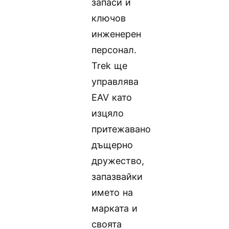
запаси и
ключов
инженерен
персонал.
Trek ще
управлява
EAV като
изцяло
притежавано
дъщерно
дружество,
запазвайки
името на
марката и
своята