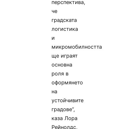
перспектива,
че
градската
логистика
и
микромобилността
ще играят
основна
роля в
оформянето
на
устойчивите
градове“,
каза Лора
Рейнолдс,