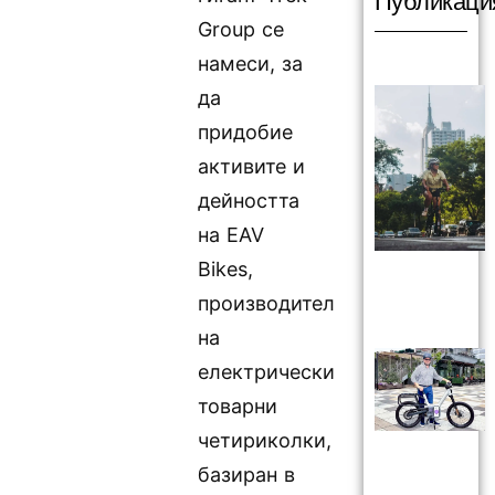
Публикаци
Group се
намеси, за
да
придобие
активите и
дейността
на EAV
Bikes,
производител
на
електрически
товарни
четириколки,
базиран в