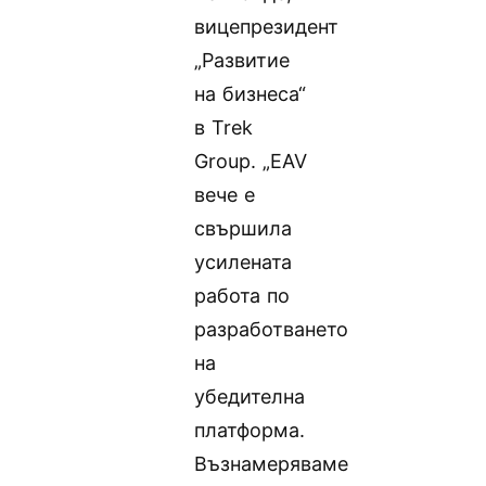
вицепрезидент
„Развитие
на бизнеса“
в Trek
Group. „EAV
вече е
свършила
усилената
работа по
разработването
на
убедителна
платформа.
Възнамеряваме