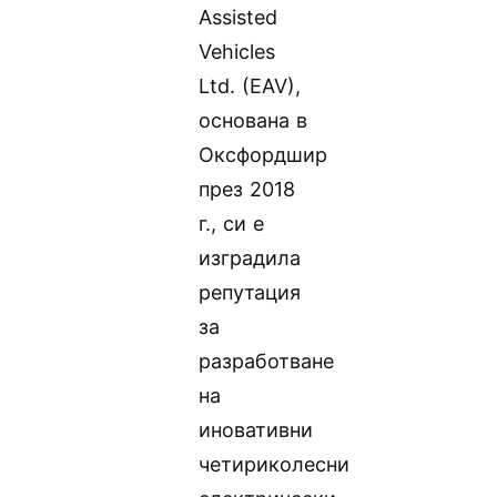
Assisted
Vehicles
Ltd. (EAV),
основана в
Оксфордшир
през 2018
г., си е
изградила
репутация
за
разработване
на
иновативни
четириколесни