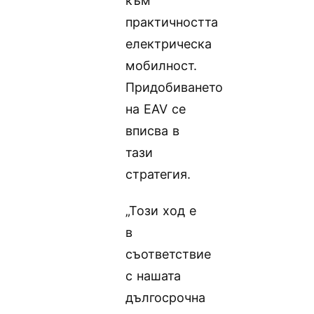
към
практичността
електрическа
мобилност.
Придобиването
на EAV се
вписва в
тази
стратегия.
„Този ход е
в
съответствие
с нашата
дългосрочна