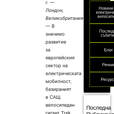
г. —
Новини
Лондон,
електрич
велосип
Великобритания
— В
Послед
значимо
събит
развитие
за
Блог
европейския
Речни
сектор на
електрическата
Ресур
мобилност,
базираният
в САЩ
велосипеден
Последна
гигант Trek