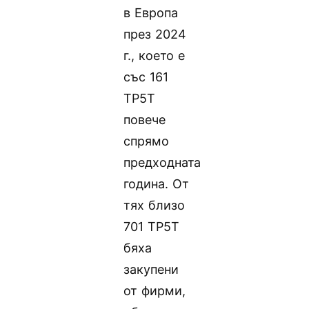
в Европа
през 2024
г., което е
със 161
TP5T
повече
спрямо
предходната
година. От
тях близо
701 TP5T
бяха
закупени
от фирми,