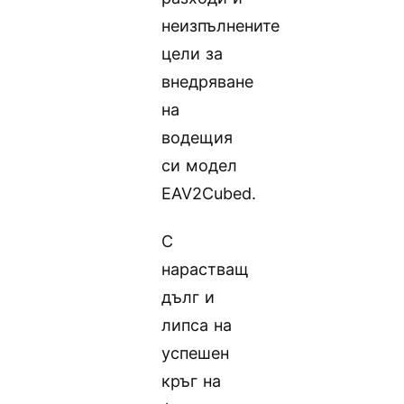
неизпълнените
цели за
внедряване
на
водещия
си модел
EAV2Cubed.
С
нарастващ
дълг и
липса на
успешен
кръг на