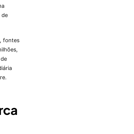
ma
e de
, fontes
ilhões,
 de
iária
re.
rca