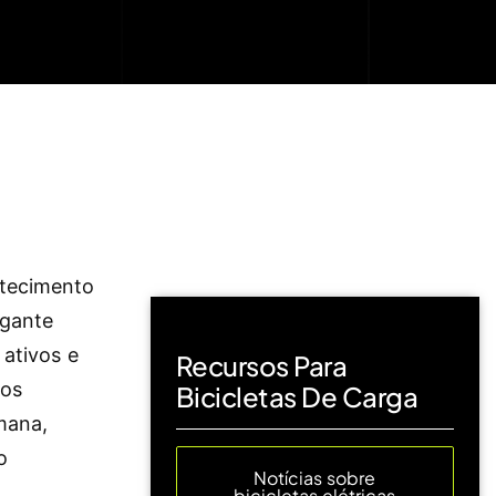
tecimento
igante
 ativos e
Recursos Para
los
Bicicletas De Carga
emana,
o
Notícias sobre
bicicletas elétricas