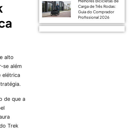
Melhores Bicicletas de
k
Carga de Três Rodas:
Guia do Comprador
Profissional 2026
ica
e alto
r-se além
 elétrica
tratégia.
o de que a
el
aura
 do Trek