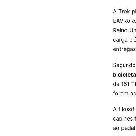
A Trek p
EAVRoRo 
Reino Un
carga el
entregas
Segundo 
biciclet
de 161 T
foram ad
A filoso
cabines 
ao pedal