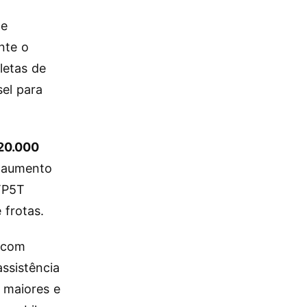
 e
nte o
letas de
sel para
20.000
 aumento
 TP5T
 frotas.
s com
ssistência
s maiores e