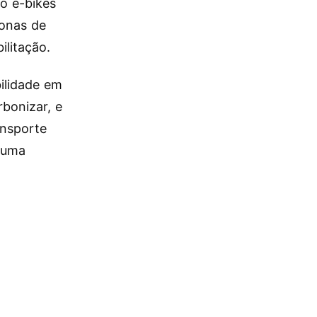
o e-bikes
zonas de
ilitação.
ilidade em
rbonizar, e
ansporte
 uma