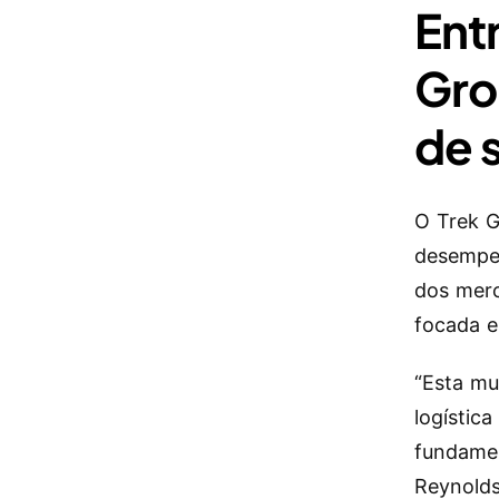
Ent
Gro
de 
O Trek G
desempen
dos merc
focada e
“Esta mu
logístic
fundamen
Reynolds