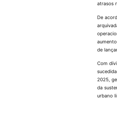
atrasos 
De acor
arquivad
operacio
aumento
de lança
Com dív
sucedida
2025, ge
da suste
urbano l