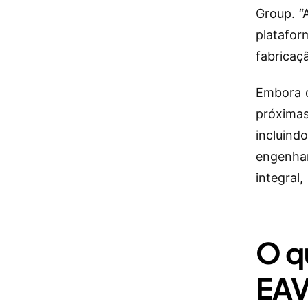
Group. “
platafor
fabricaç
Embora o
próximas
incluind
engenhar
integral
O q
EA