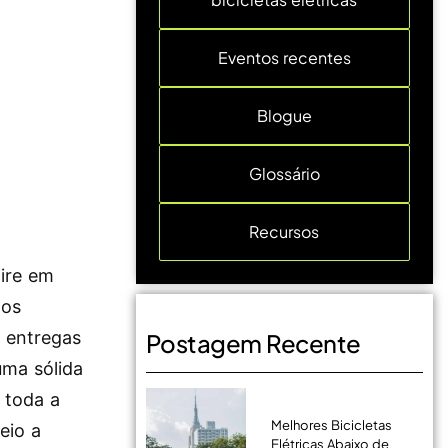
Eventos recentes
Blogue
Glossário
Recursos
hire em
los
a entregas
Postagem Recente
uma sólida
 toda a
Melhores Bicicletas
eio a
Elétricas Abaixo de