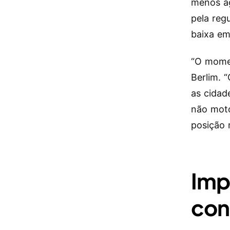
menos ág
pela reg
baixa em
“O momen
Berlim. 
as cidad
não moto
posição 
Imp
con