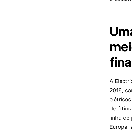
Uma
mei
fin
A Electr
2018, co
elétrico
de últim
linha de
Europa, 