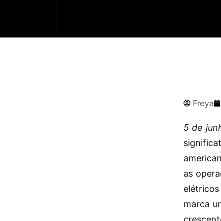
Freya
5 de jun
signific
american
as opera
elétrico
marca um
crescent