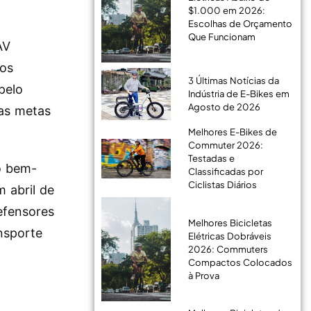
$1.000 em 2026:
Escolhas de Orçamento
Que Funcionam
AV
zos
3 Últimas Notícias da
pelo
Indústria de E-Bikes em
Agosto de 2026
as metas
Melhores E-Bikes de
Commuter 2026:
Testadas e
o bem-
Classificadas por
Ciclistas Diários
 abril de
efensores
Melhores Bicicletas
nsporte
Elétricas Dobráveis
2026: Commuters
Compactos Colocados
à Prova