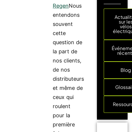
Regen
Nous
entendons
Actuali
sur le
souvent
vélos
électriq
cette
question de
Événeme
la part de
récent
nos clients,
de nos
Blog
distributeurs
Glossai
et même de
ceux qui
Ressour
roulent
pour la
première