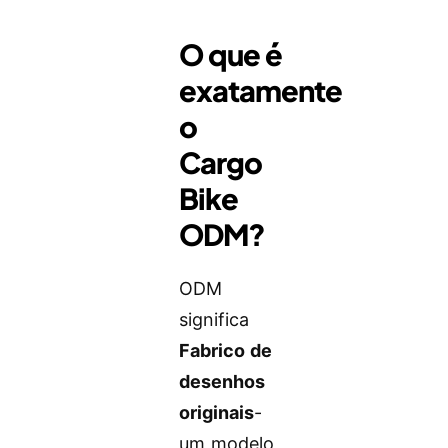
O que é
exatamente
o
Cargo
Bike
ODM?
ODM
significa
Fabrico de
desenhos
originais
-
um modelo