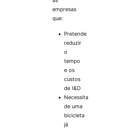
as
empresas
que:
Pretende
reduzir
o
tempo
e os
custos
de I&D
Necessita
de uma
bicicleta
já