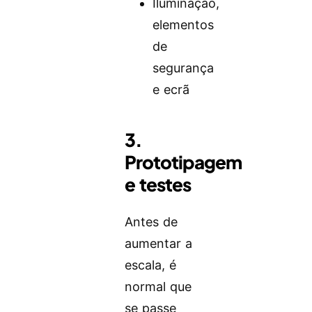
Iluminação,
elementos
de
segurança
e ecrã
3.
Prototipagem
e testes
Antes de
aumentar a
escala, é
normal que
se passe