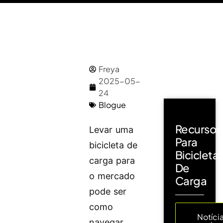
Freya
2025-05-
24
Blogue
Recursos
Levar uma
Para
bicicleta de
Bicicleta
carga para
De
o mercado
Carga
pode ser
como
Notíci
navegar