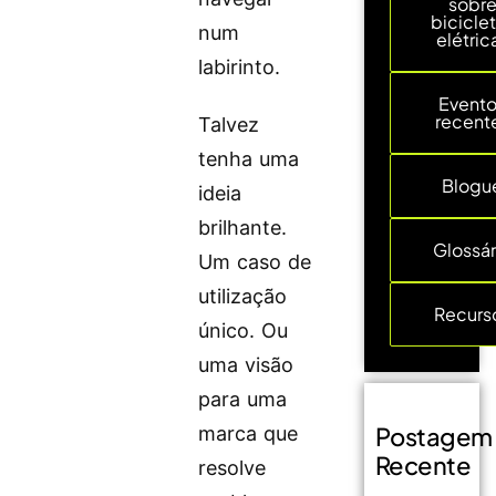
sobr
bicicle
num
elétric
labirinto.
Event
recent
Talvez
tenha uma
Blogu
ideia
brilhante.
Glossár
Um caso de
utilização
Recurs
único. Ou
uma visão
para uma
Postagem
marca que
Recente
resolve