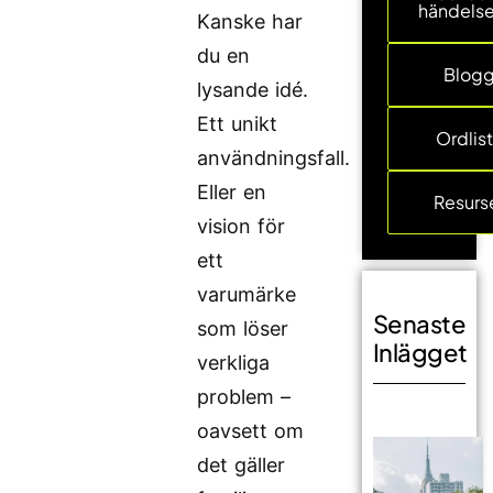
händelse
Kanske har
du en
Blog
lysande idé.
Ett unikt
Ordlis
användningsfall.
Eller en
Resurs
vision för
ett
varumärke
Senaste
som löser
Inlägget
verkliga
problem –
oavsett om
det gäller