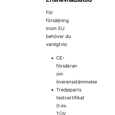
För
försäljning
inom EU
behöver du
vanligtvis:
CE-
försäkran
om
överensstämmelse
Tredjeparts
testcertifikat
(t.ex.
TÜV,