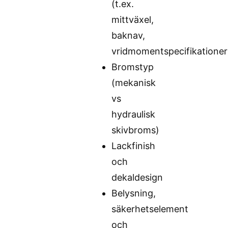
(t.ex.
mittväxel,
baknav,
vridmomentspecifikationer
Bromstyp
(mekanisk
vs
hydraulisk
skivbroms)
Lackfinish
och
dekaldesign
Belysning,
säkerhetselement
och