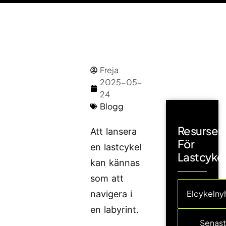
Freja
2025-05-
24
Blogg
Resurser
Att lansera
För
en lastcykel
Lastcyke
kan kännas
som att
Elcykelny
navigera i
en labyrint.
Senas