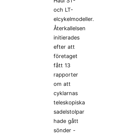
Haul ST-
och LT-
elcykelmodeller.
Återkallelsen
initierades
efter att
företaget
fått 13
rapporter
om att
cyklarnas
teleskopiska
sadelstolpar
hade gått
sönder -