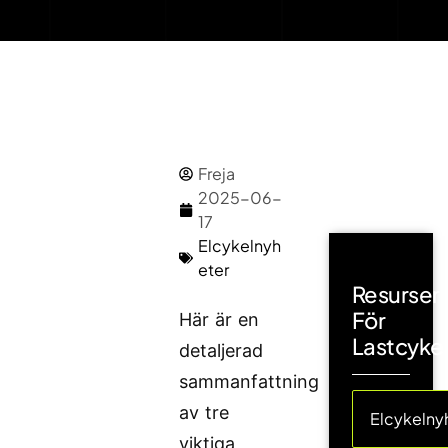
Freja
2025-06-
17
Elcykelnyh
eter
Resurser
För
Här är en
Lastcyke
detaljerad
sammanfattning
av tre
Elcykelny
viktiga