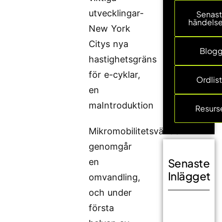
utvecklingar-
Senas
händelse
New York
Citys nya
Blog
hastighetsgräns
för e-cyklar,
Ordlis
en
maIntroduktion
Resurs
Mikromobilitetsvärlden
genomgår
Senaste
en
Inlägget
omvandling,
och under
första