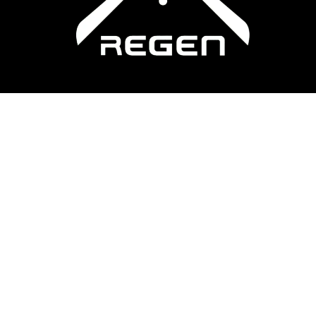
Имате Проект Наум?
Нека Обсъдим!
Товарен Велосипед На Едро