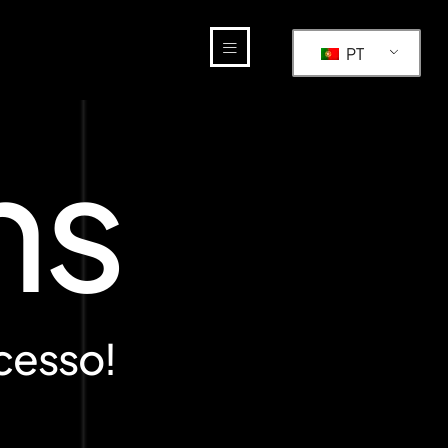
PT
ns
cesso!