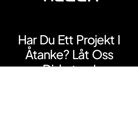
Har Du Ett Projekt I
Åtanke? Låt Oss
Diskutera!
Lastcykel Grossist
LongJohn Lastcykel