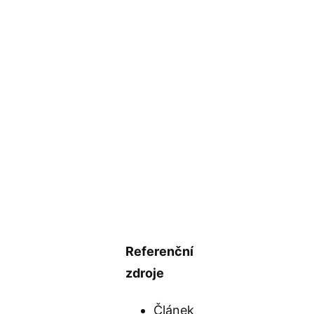
Referenční
zdroje
Článek