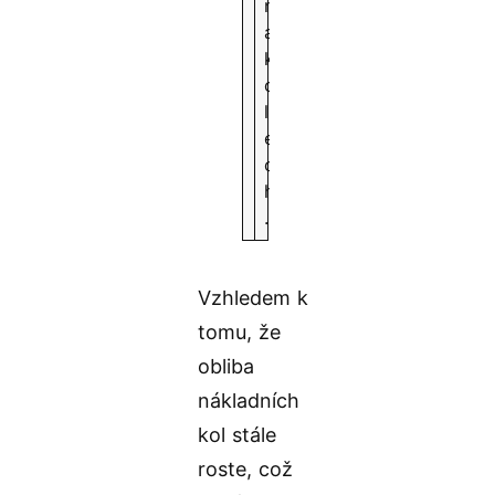
n
a
k
o
l
e
c
h
.
Vzhledem k
tomu, že
obliba
nákladních
kol stále
roste, což