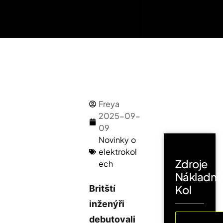
Freya
2025-09-
09
Novinky o
elektrokol
Zdroje
ech
Nákladní
Kol
Britští
inženýři
debutovali