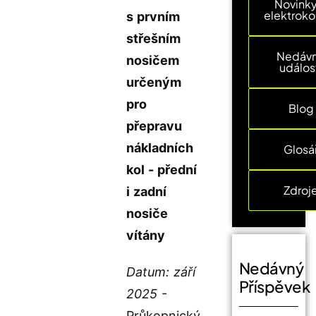
Novinky
elektroko
s prvním
střešním
Nedáv
nosičem
událos
určeným
pro
Blog
přepravu
nákladních
Glosá
kol - přední
Zdroj
i zadní
nosiče
vítány
Nedávný
Datum: září
Příspěvek
2025
-
Průkopnický