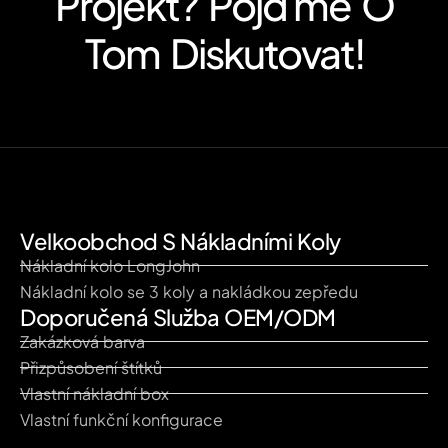
Projekt? Pojďme O
Tom Diskutovat!
Velkoobchod S Nákladními Koly
Nákladní kolo LongJohn
Nákladní kolo se 3 koly a nakládkou zepředu
Doporučená Služba OEM/ODM
Zakázková barva
Přizpůsobení štítků
Vlastní nákladní box
Vlastní funkční konfigurace