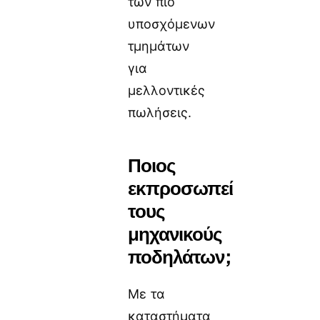
των πιο
υποσχόμενων
τμημάτων
για
μελλοντικές
πωλήσεις.
Ποιος
εκπροσωπεί
τους
μηχανικούς
ποδηλάτων;
Με τα
καταστήματα