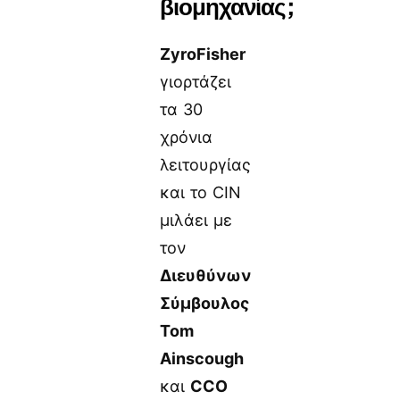
βιομηχανίας;
ZyroFisher
γιορτάζει
τα 30
χρόνια
λειτουργίας
και το CIN
μιλάει με
τον
Διευθύνων
Σύμβουλος
Tom
Ainscough
και
CCO