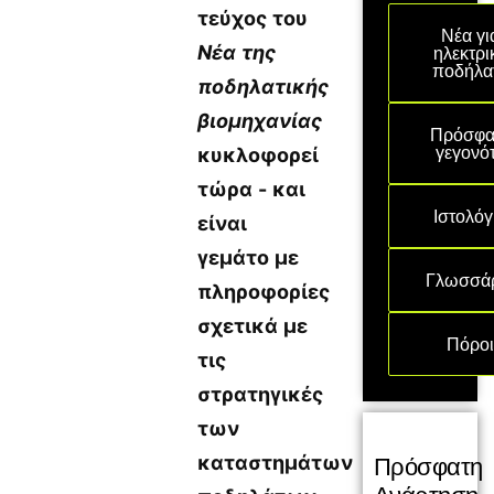
τεύχος του
Νέα γι
ηλεκτρι
Νέα της
ποδήλα
ποδηλατικής
βιομηχανίας
Πρόσφα
γεγονό
κυκλοφορεί
τώρα - και
Ιστολόγ
είναι
γεμάτο με
Γλωσσά
πληροφορίες
σχετικά με
Πόρο
τις
στρατηγικές
των
Πρόσφατη
καταστημάτων