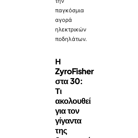
την
παγκόσμια
αγορά
ηλεκτρικών
ποδηλάτων.
Η
ZyroFisher
στα 30:
Τι
ακολουθεί
για τον
γίγαντα
της