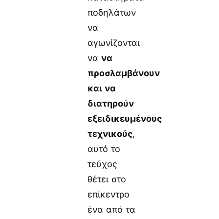
ποδηλάτων
να
αγωνίζονται
να
να
προσλαμβάνουν
και να
διατηρούν
εξειδικευμένους
τεχνικούς
,
αυτό το
τεύχος
θέτει στο
επίκεντρο
ένα από τα