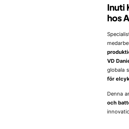
Inuti
hos 
Speciali
medarbe
produkti
VD Dani
globala 
för elcyk
Denna ar
och batt
innovati