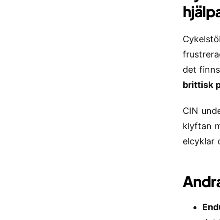
hjälp
Cykelstö
frustrer
det finn
brittisk 
CIN unde
klyftan m
elcyklar
Andra
End