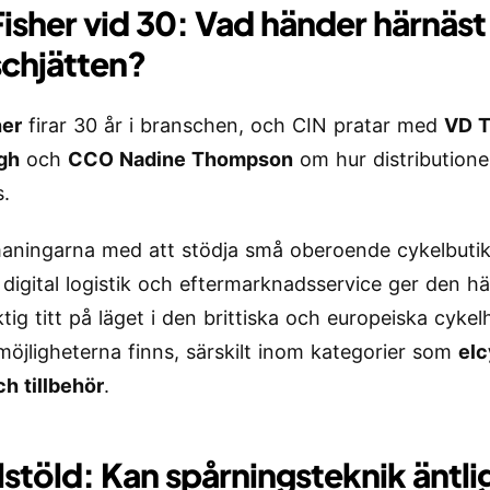
isher vid 30: Vad händer härnäst
chjätten?
her
firar 30 år i branschen, och CIN pratar med
VD 
gh
och
CCO Nadine Thompson
om hur distributione
s.
aningarna med att stödja små oberoende cykelbutiker
igital logistik och eftermarknadsservice ger den hä
tig titt på läget i den brittiska och europeiska cyke
möjligheterna finns, särskilt inom kategorier som
elc
ch tillbehör
.
stöld: Kan spårningsteknik äntli