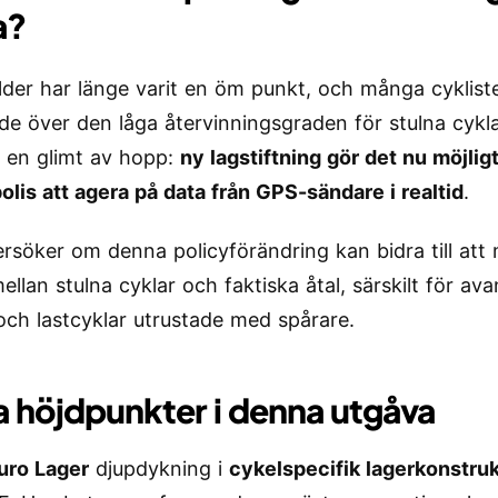
a?
lder har länge varit en öm punkt, och många cykliste
ade över den låga återvinningsgraden för stulna cykl
s en glimt av hopp:
ny lagstiftning gör det nu möjligt
polis att agera på data från GPS-sändare i realtid
.
rsöker om denna policyförändring kan bidra till att
ellan stulna cyklar och faktiska åtal, särskilt för av
 och lastcyklar utrustade med spårare.
 höjdpunkter i denna utgåva
uro Lager
djupdykning i
cykelspecifik lagerkonstru