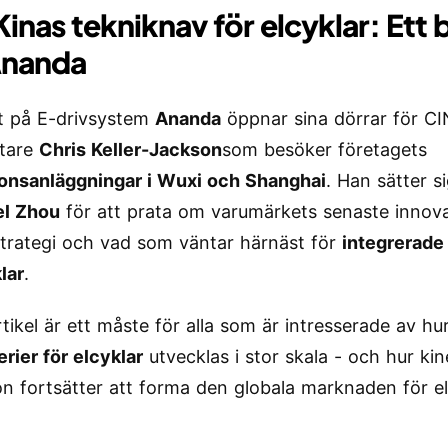
 Kinas tekniknav för elcyklar: Ett
Ananda
st på E-drivsystem
Ananda
öppnar sina dörrar för CI
tare
Chris Keller-Jackson
som besöker företagets
onsanläggningar i Wuxi och Shanghai
. Han sätter s
el Zhou
för att prata om varumärkets senaste innova
strategi och vad som väntar härnäst för
integrerade
lar
.
tikel är ett måste för alla som är intresserade av hu
erier för elcyklar
utvecklas i stor skala - och hur kin
on fortsätter att forma den globala marknaden för el