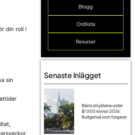
Blogg
Ordlista
 din roll i
Resurser
Senaste Inlägget
na sin
ttider
Bästa elcyklarna under
$1 000 kronor 2026:
Budgetval som fungerar
tat,
garsveckor.