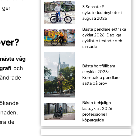
3 Senaste E-
t ger
cykelindustrinyheter i
augusti 2026
Bästa pendlarelektriska
cyklar 2026: Dagliga
över?
cyklister testade och
rankade
 nästa våg
Bästa hopfällbara
grafi
och
elcyklar 2026:
örändrade
Kompakta pendlare
satta på prov
n ökande
Bästa trehjuliga
lastcyklar: 2026
knaden,
professionell
köparguide
era de