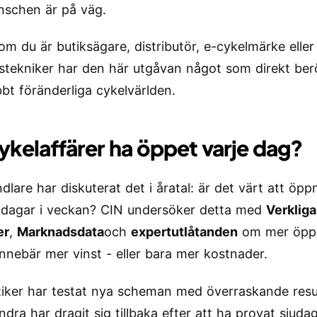
nschen är på väg.
om du är butiksägare, distributör, e-cykelmärke eller
stekniker har den här utgåvan något som direkt berör
bt föränderliga cykelvärlden.
ykelaffärer ha öppet varje dag?
dlare har diskuterat det i åratal: är det värt att öpp
u dagar i veckan? CIN undersöker detta med
Verkliga
er
,
Marknadsdata
och
expertutlåtanden
om mer öppe
 innebär mer vinst - eller bara mer kostnader.
tiker har testat nya scheman med överraskande resul
dra har dragit sig tillbaka efter att ha provat sjuda