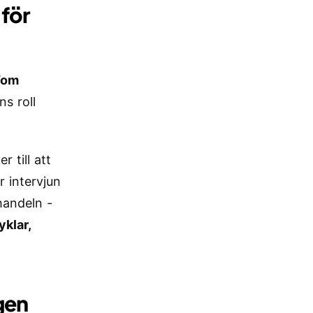
 för
Tom
ns roll
 till att
r intervjun
lhandeln -
yklar,
gen