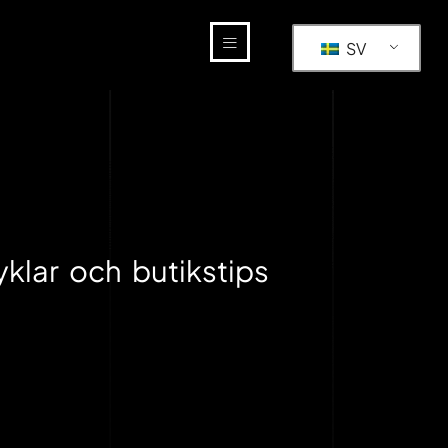
SV
yklar och butikstips