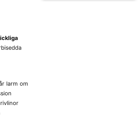
ickliga
örbisedda
år larm om
ssion
ivlinor
n