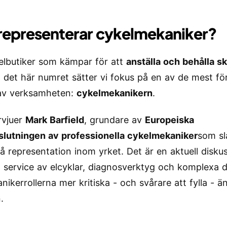
representerar cykelmekaniker?
lbutiker som kämpar för att
anställa och behålla sk
I det här numret sätter vi fokus på en av de mest f
 av verksamheten:
cykelmekanikern
.
rvjuer
Mark Barfield
, grundare av
Europeiska
lutningen av professionella cykelmekaniker
som sl
på representation inom yrket. Det är en aktuell disku
 service av elcyklar, diagnosverktyg och komplexa dr
ikerrollerna mer kritiska - och svårare att fylla - ä
.