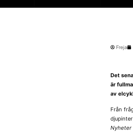
Freja
Det sen
är fullm
av elcyk
Från frå
djupinte
Nyheter 