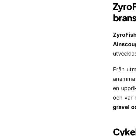
ZyroF
brans
ZyroFis
Ainscou
utveckla
Från utm
anamma d
en upprik
och var 
gravel o
Cykel