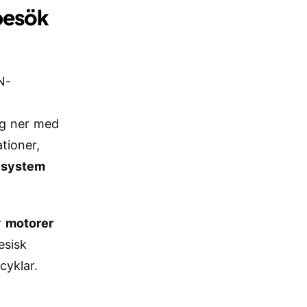
 besök
N-
ig ner med
tioner,
 system
r
motorer
esisk
cyklar.