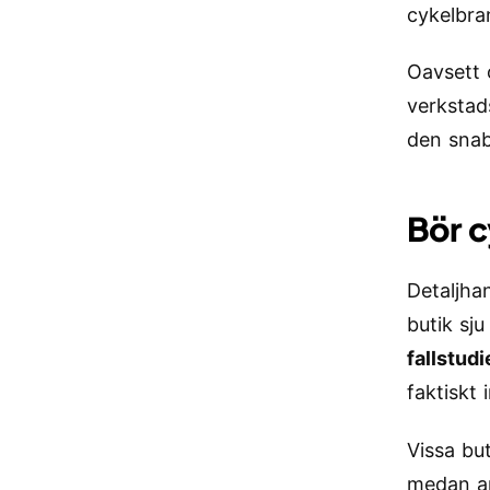
cykelbra
Oavsett 
verkstad
den snab
Bör c
Detaljhan
butik sj
fallstudi
faktiskt
Vissa bu
medan an