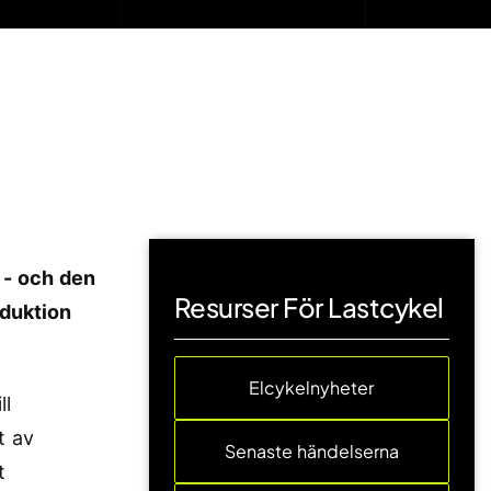
 - och den
Resurser För Lastcykel
oduktion
Elcykelnyheter
ll
t av
Senaste händelserna
t