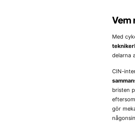
Vem 
Med cyke
tekniker
delarna
CIN-inte
sammans
bristen 
eftersom
gör mekan
någonsin