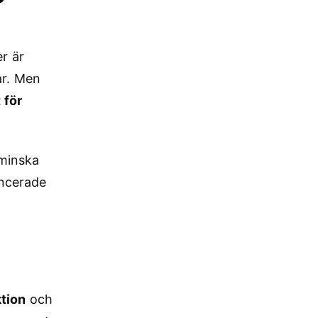
r är
ar. Men
 för
 minska
ancerade
ktion
och