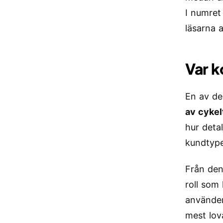
I numret 
läsarna 
Var k
En av de
av cykelt
hur detal
kundtype
Från den
roll som
använder
mest lov