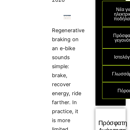
Νέα γι
ηλεκτρι
ποδήλα
Regenerative
Πρόσφα
braking on
γεγονό
an e-bike
Ιστολόγ
sounds
simple:
Γλωσσά
brake,
recover
Πόρο
energy, ride
farther. In
practice, it
is more
Πρόσφατη
limited.