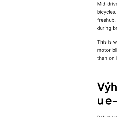
Mid-driv
bicycles
freehub.
during b
This is 
motor bi
than on 
Výh
u e