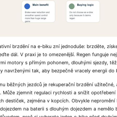
tivní brzdění na e-biku zní jednoduše: brzděte, získe
jeďte dál. V praxi je to omezenější. Regen funguje nej
mi motory s přímým pohonem, dlouhými sjezdy, těžš
ry navrženými tak, aby bezpečně vracely energii do b
inu běžných jezdců je rekuperační brzdění užitečné, 
. Může zjemnit regulaci rychlosti a snížit opotřebení
h destiček, zejména v kopcích. Obvykle nepromění b
dojezdem na baterii s dlouhým dojezdem a nemělo 
důvodem, proč si vyberete jeden e-bike před druhý