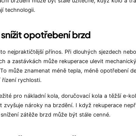
ční brzdění může být stále užitečné, když kolo a tr
í technologii.
snížit opotřebení brzd
sto nejpraktičtější přínos. Při dlouhých sjezdech neb
ch a zastávkách může rekuperace ulevit mechanick
To může znamenat méně tepla, méně opotřebení de
í řízení rychlosti.
ežité pro nákladní kola, doručovací kola a těžší e-ko
 zvyšuje nároky na brzdění. I když rekuperace nep
 snížení zátěže brzd může být stále cenné.