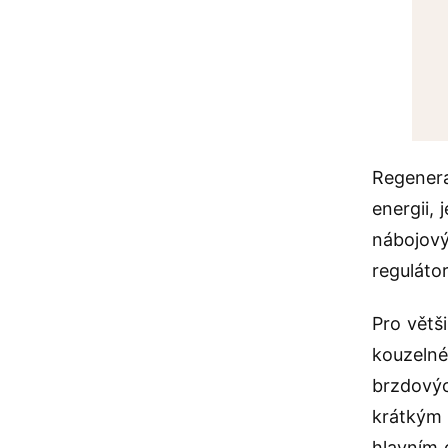
Regenera
energii, 
nábojový
reguláto
Pro větš
kouzelné
brzdovýc
krátkým 
hlavním 