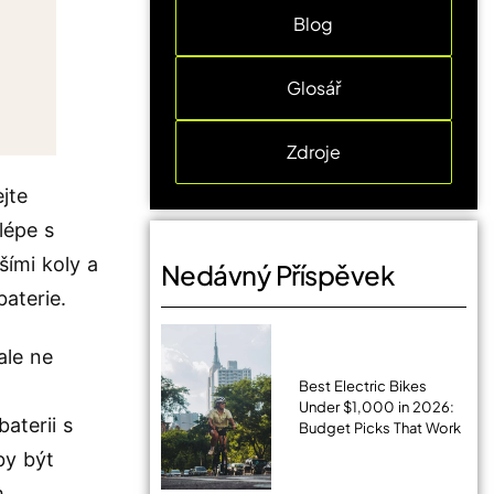
Blog
Glosář
Zdroje
jte
lépe s
ími koly a
Nedávný Příspěvek
aterie.
ale ne
Best Electric Bikes
Under $1,000 in 2026:
aterii s
Budget Picks That Work
by být
m.