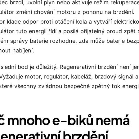
ec brzdí, uvolní plyn nebo aktivuje režim rekuperace
ulátor změní chování motoru z pohonu na brzdění.
r klade odpor proti otáčení kola a vytváří elektricko
látor tuto energii řídí a posílá přijatelný proud zpět 
tém správy baterie rozhodne, zda může baterie bez
mout nabíjení.
slední bod je důležitý. Regenerativní brzdění není je
Vyžaduje motor, regulátor, kabeláž, brzdový signál a
které všechny zvládnou bezpečně zpětný tok energi
č mnoho e-biků nemá
enerativní brzdění