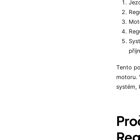
Jezd
Reg
Moto
Regu
Sys
přij
Tento po
motoru. 
systém, 
Pro
Reg