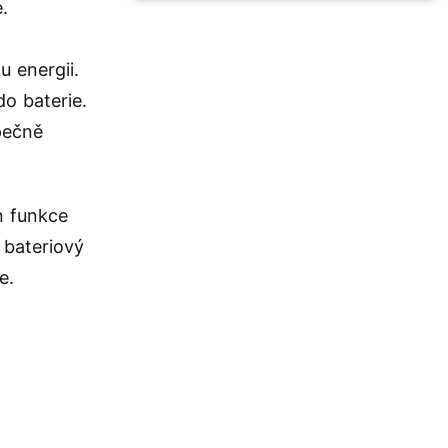
.
u energii.
do baterie.
pečně
n funkce
 bateriový
e.