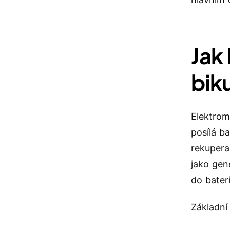
Jak
bik
Elektrom
posílá b
rekupera
jako gen
do bateri
Základní 