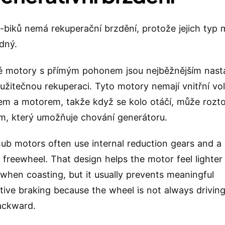
biků nemá rekuperační brzdění, protože jejich typ 
dný.
é motory s přímým pohonem jsou nejběžnějším nast
 užitečnou rekuperaci. Tyto motory nemají vnitřní v
em a motorem, takže když se kolo otáčí, může rozt
, který umožňuje chování generátoru.
ub motors often use internal reduction gears and 
r freewheel. That design helps the motor feel lighte
t when coasting, but it usually prevents meaningful
tive braking because the wheel is not always drivin
ackward.