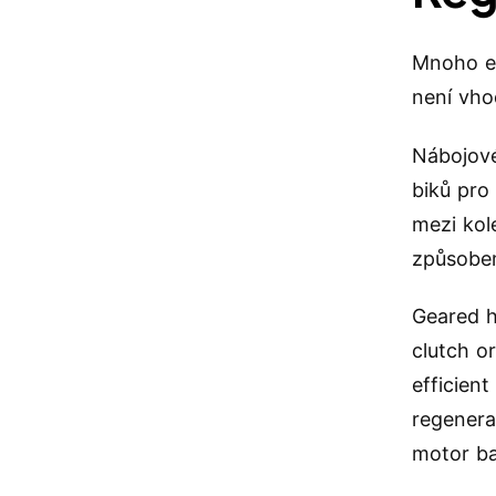
Mnoho e-
není vho
Nábojov
biků pro
mezi kol
způsobem
Geared h
clutch o
efficien
regenera
motor b