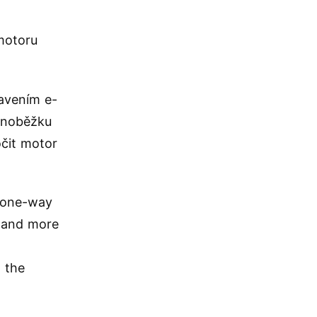
motoru
avením e-
olnoběžku
očit motor
a one-way
r and more
g the