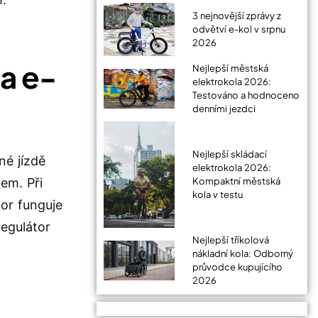
3 nejnovější zprávy z
odvětví e-kol v srpnu
2026
na e-
Nejlepší městská
elektrokola 2026:
Testováno a hodnoceno
denními jezdci
Nejlepší skládací
né jízdě
elektrokola 2026:
Kompaktní městská
lem. Při
kola v testu
or funguje
regulátor
Nejlepší tříkolová
nákladní kola: Odborný
průvodce kupujícího
2026