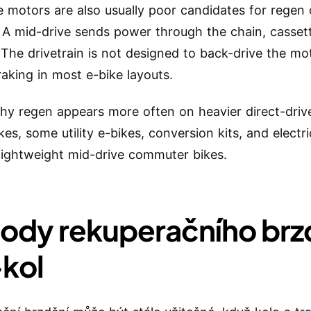
e motors are also usually poor candidates for regen
. A mid-drive sends power through the chain, casset
 The drivetrain is not designed to back-drive the mo
raking in most e-bike layouts.
why regen appears more often on heavier direct-driv
kes, some utility e-bikes, conversion kits, and elect
lightweight mid-drive commuter bikes.
ody rekuperačního brz
-kol