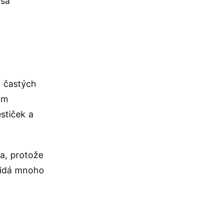
asa
o častých
ým
stiček a
la, protože
řidá mnoho