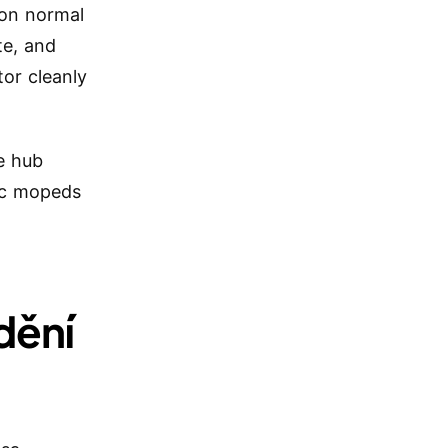
 on normal
te, and
tor cleanly
e hub
ric mopeds
dění