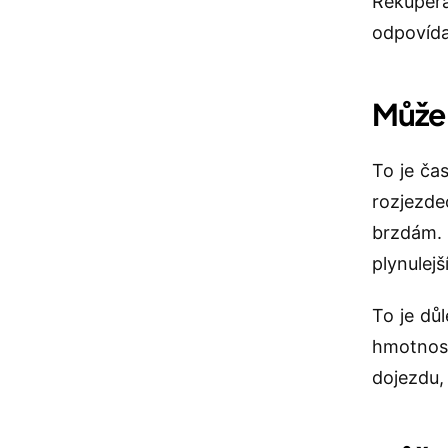
Rekupera
odpovídaj
Může 
To je ča
rozjezde
brzdám. 
plynulejš
To je důl
hmotnost
dojezdu,