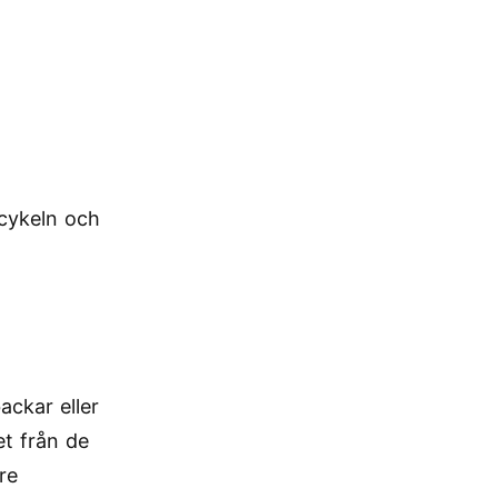
cykeln och
ackar eller
et från de
re