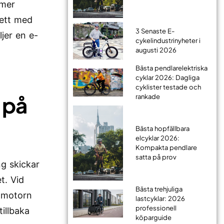
mmer
l ett med
3 Senaste E-
ljer en e-
cykelindustrinyheter i
augusti 2026
Bästa pendlarelektriska
cyklar 2026: Dagliga
cyklister testade och
 på
rankade
Bästa hopfällbara
elcyklar 2026:
Kompakta pendlare
satta på prov
ng skickar
t. Vid
Bästa trehjuliga
h motorn
lastcyklar: 2026
professionell
illbaka
köparguide