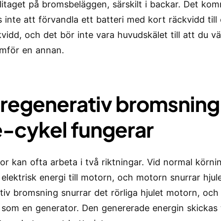
litaget på bromsbeläggen, särskilt i backar. Det ko
s inte att förvandla ett batteri med kort räckvidd til
vidd, och det bör inte vara huvudskälet till att du vä
amför en annan.
 regenerativ bromsning
e-cykel fungerar
or kan ofta arbeta i två riktningar. Vid normal körni
 elektrisk energi till motorn, och motorn snurrar hjule
tiv bromsning snurrar det rörliga hjulet motorn, oc
 som en generator. Den genererade energin skickas t