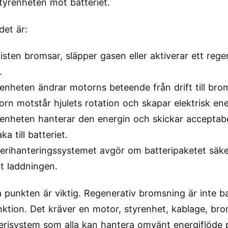
yrenheten mot batteriet.
det är:
isten bromsar, släpper gasen eller aktiverar ett rege
.
enheten ändrar motorns beteende från drift till bro
rn motstår hjulets rotation och skapar elektrisk ene
renheten hanterar den energin och skickar acceptab
aka till batteriet.
terihanteringssystemet avgör om batteripaketet säke
t laddningen.
a punkten är viktig. Regenerativ bromsning är inte b
ktion. Det kräver en motor, styrenhet, kablage, bro
erisystem som alla kan hantera omvänt energiflöde 