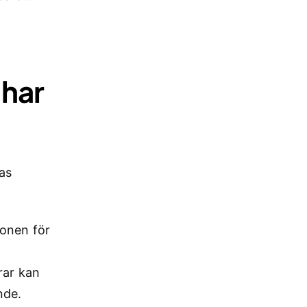
 har
as
ionen för
rar kan
nde.