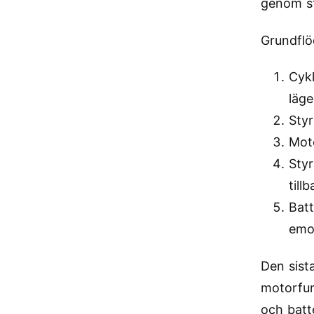
genom st
Grundflö
Cykl
läge
Styr
Moto
Sty
tillb
Bat
emo
Den sist
motorfun
och batt