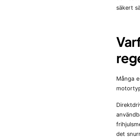
säkert sä
Var
reg
Många e-
motortyp
Direktdr
användba
frihjuls
det snur