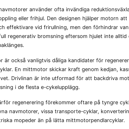
navmotorer använder ofta invändiga reduktionsväxl
ppling eller frihjul. Den designen hjälper motorn at
ch effektivare vid frirullning, men den förhindrar vanl
ull regenerativ bromsning eftersom hjulet inte alltid 
aklänges.
r är också vanligtvis dåliga kandidater för regenere
cyklar. En mittmotor skickar kraft genom kedjan, ka
avet. Drivlinan är inte utformad för att backdriva mo
sning i de flesta e-cykelupplägg.
ärför regenerering förekommer oftare på tyngre cyk
ivna navmotorer, vissa transporte-cyklar, konverteri
triska mopeder än på lätta mittmotorpendlarcyklar.