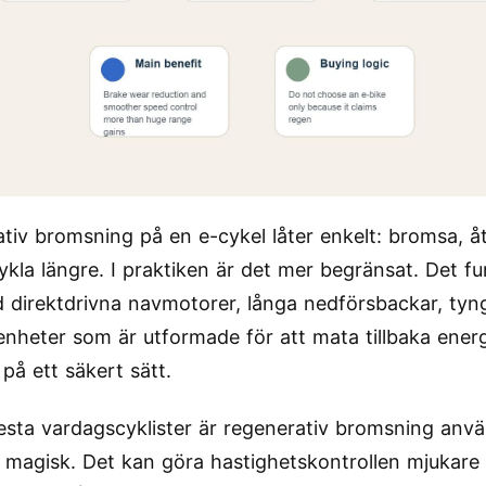
tiv bromsning på en e-cykel låter enkelt: bromsa, å
cykla längre. I praktiken är det mer begränsat. Det f
 direktdrivna navmotorer, långa nedförsbackar, tyng
enheter som är utformade för att mata tillbaka energi 
 på ett säkert sätt.
lesta vardagscyklister är regenerativ bromsning anv
 magisk. Det kan göra hastighetskontrollen mjukare