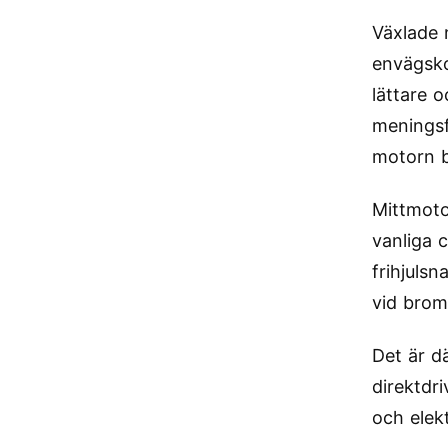
Växlade 
envägsko
lättare o
meningsf
motorn b
Mittmoto
vanliga 
frihjulsn
vid brom
Det är d
direktdr
och elek