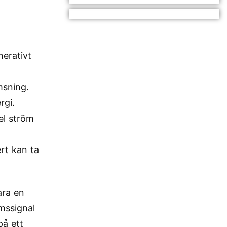
nerativt
msning.
rgi.
el ström
rt kan ta
ara en
mssignal
på ett