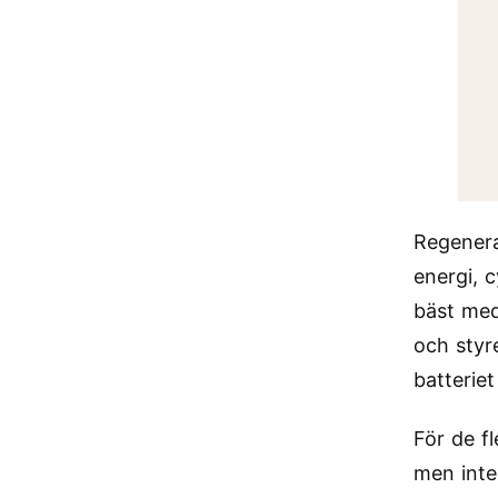
Regenera
energi, 
bäst med
och styr
batteriet
För de f
men inte