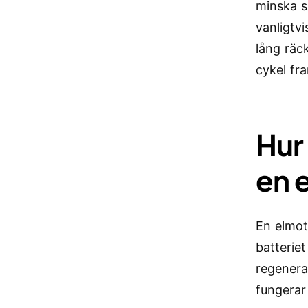
minska s
vanligtvi
lång räck
cykel fr
Hur
en 
En elmot
batteriet
regenera
fungerar