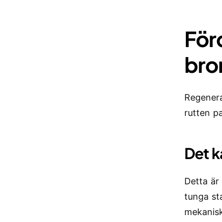
För
bro
Regenera
rutten p
Det k
Detta är
tunga st
mekanisk