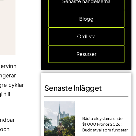
Senaste händelserna
Blogg
Ordlista
Resurser
tervinn
ungerar
re cyklar
Senaste Inlägget
till
Bästa elcyklarna under
ändbar
$1 000 kronor 2026:
 och
Budgetval som fungerar