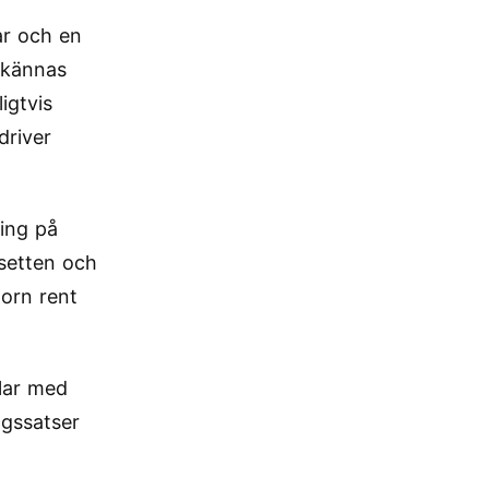
ar och en
t kännas
igtvis
driver
ring på
ssetten och
torn rent
lar med
ngssatser