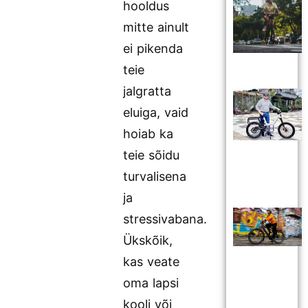
hooldus
mitte ainult
ei pikenda
teie
jalgratta
eluiga, vaid
hoiab ka
teie sõidu
turvalisena
ja
stressivabana.
Ükskõik,
kas veate
oma lapsi
kooli või