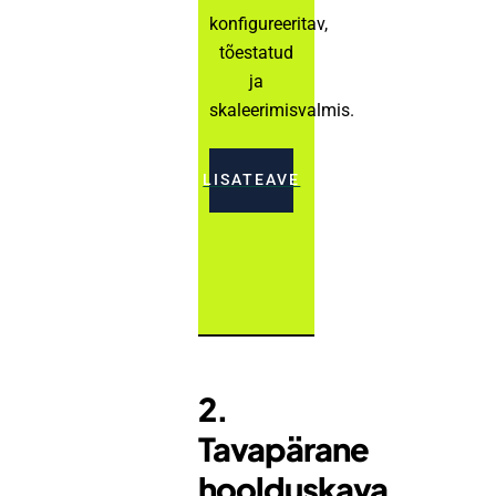
konfigureeritav,
tõestatud
ja
skaleerimisvalmis.
LISATEAVE
2.
Tavapärane
hoolduskava