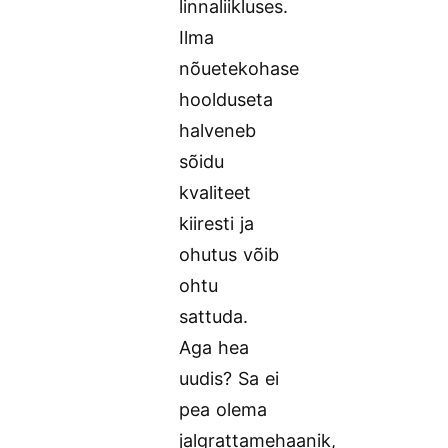
linnaliikluses.
Ilma
nõuetekohase
hoolduseta
halveneb
sõidu
kvaliteet
kiiresti ja
ohutus võib
ohtu
sattuda.
Aga hea
uudis? Sa ei
pea olema
jalgrattamehaanik,