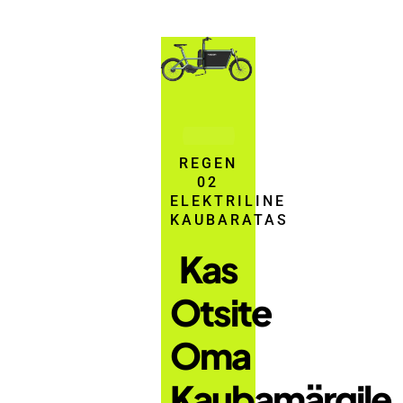
REGEN
02
ELEKTRILINE
KAUBARATAS
Kas
Otsite
Oma
Kaubamärgile