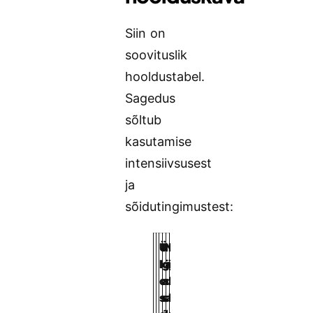
Siin on
soovituslik
hooldustabel.
Sagedus
sõltub
kasutamise
intensiivsusest
ja
sõidutingimustest:
Ü
I
N
I
K
l
g
ä
g
o
e
a
d
a
r
s
s
a
k
d