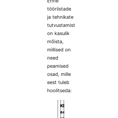
Enne
tööriistade
ja tehnikate
tutvustamist
on kasulik
mõista,
millised on
need
peamised
osad, mille
eest tuleb
hoolitseda:
K
E
o
e