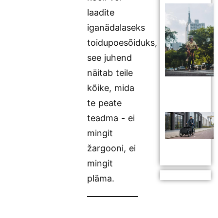
laadite
iganädalaseks
toidupoesõiduks,
see juhend
näitab teile
kõike, mida
te peate
teadma - ei
mingit
žargooni, ei
mingit
pläma.