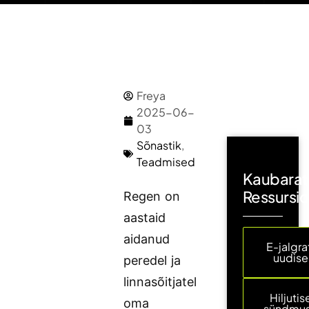
Freya
2025-06-
03
Sõnastik
,
Teadmised
Kaubarat
Ressursi
Regen on
aastaid
aidanud
E-jalgra
uudis
peredel ja
linnasõitjatel
Hiljuti
oma
sündmu