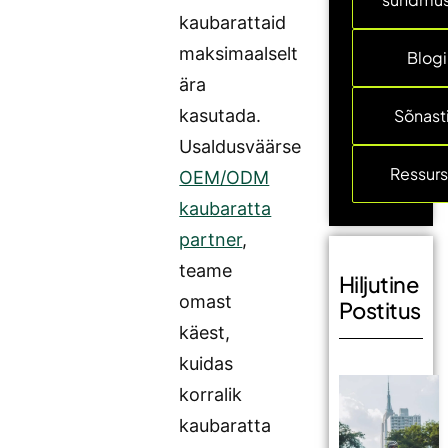
kaubarattaid
maksimaalselt
Blogi
ära
kasutada.
Sõnast
Usaldusväärse
Ressurs
OEM/ODM
kaubaratta
partner
,
teame
Hiljutine
omast
Postitus
käest,
kuidas
korralik
kaubaratta