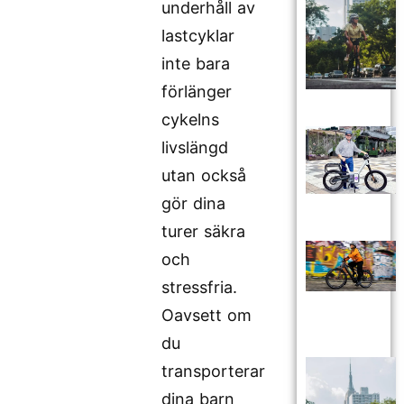
underhåll av
lastcyklar
inte bara
förlänger
cykelns
livslängd
utan också
gör dina
turer säkra
och
stressfria.
Oavsett om
du
transporterar
dina barn