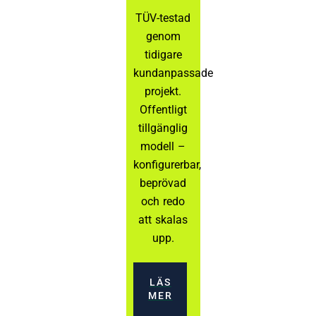
TÜV-testad
genom
tidigare
kundanpassade
projekt.
Offentligt
tillgänglig
modell –
konfigurerbar,
beprövad
och redo
att skalas
upp.
LÄS
MER