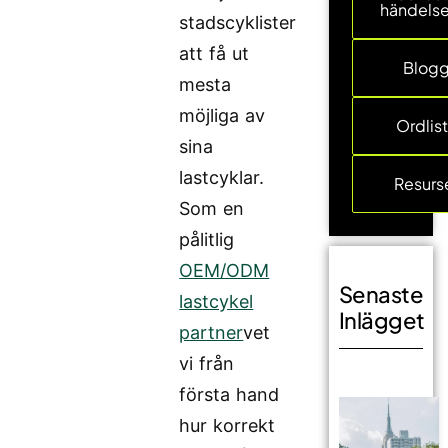
händelse
stadscyklister
att få ut
Blog
mesta
möjliga av
Ordlis
sina
lastcyklar.
Resurs
Som en
pålitlig
OEM/ODM
Senaste
lastcykel
Inlägget
partner
vet
vi från
första hand
hur korrekt