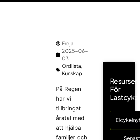
Freja
2025-06-
03
Ordlista
,
Kunskap
Resurser
För
På Regen
Lastcyke
har vi
tillbringat
åratal med
Elcykelny
att hjälpa
familjer och
Senas