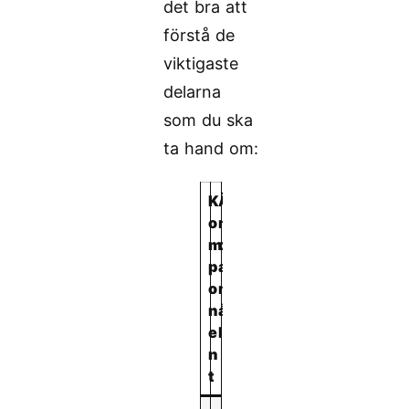
det bra att
förstå de
viktigaste
delarna
som du ska
ta hand om:
K
Ä
o
n
m
d
p
a
o
m
n
å
e
l
n
t