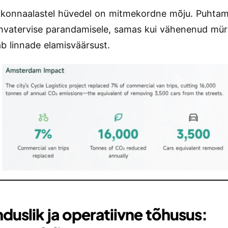
kkonnaalastel hüvedel on mitmekordne mõju. Puhtam
hvatervise parandamisele, samas kui vähenenud mü
b linnade elamisväärsust.
duslik ja operatiivne tõhusus: