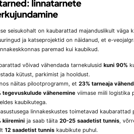
tarned: linnatarnete
rkujundamine
use seisukohalt on kaubarattad majanduslikult väga k
uringud ja katseprojektid on näidanud, et e-veojalg
linnakeskkonnas paremad kui kaubikud.
barattad võivad vähendada tarnekulusid
kuni 90%
ku
stada kütust, parkimist ja hooldust.
anos näitas pilootprogramm, et
23% tarneaja vähen
 tegevuskulude vähenemine
viimase miili logistika 
eldes kaubikutega.
easustusega linnakeskustes toimetavad kaubarattad 
 kiiremini
ja saab täita
20-25 saadetist tunnis
, võr
lt
12 saadetist tunnis
kaubikute puhul.