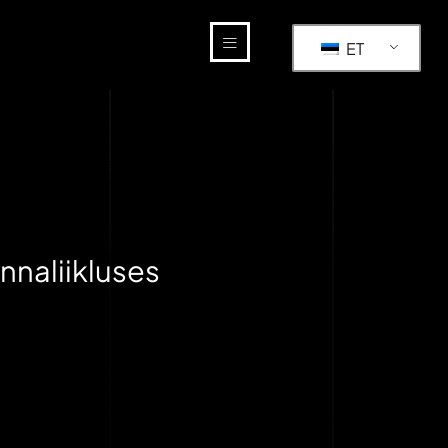
ET
nnaliikluses