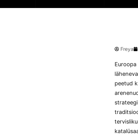
Freya
Euroopa 
lähenevad
peetud ka
arenenud
strateegi
traditsi
tervisli
katalüsaa