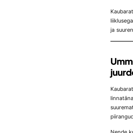
Kaubarat
liikluse
ja suuren
Ummi
juurd
Kaubarat
linnatäna
suuremat
piirangu
Nende ko