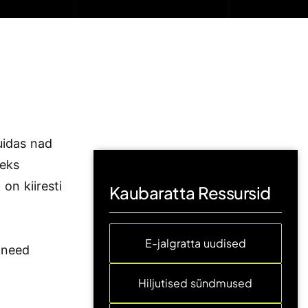
uidas nad
seks
 on kiiresti
Kaubaratta Ressursid
E-jalgratta uudised
n need
Hiljutised sündmused