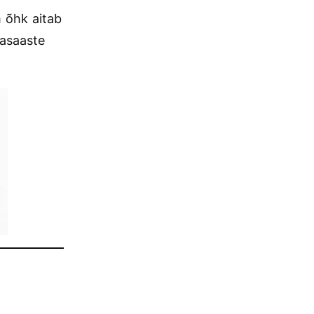
 õhk aitab
rasaaste