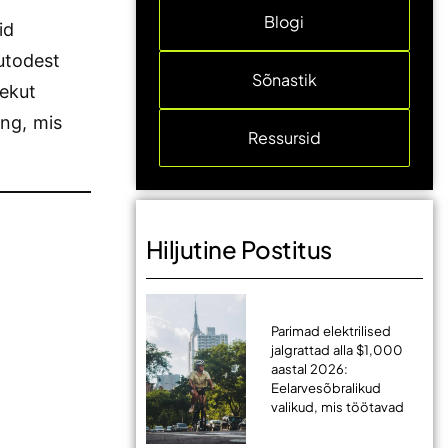
Blogi
id
utodest
Sõnastik
nekut
eng, mis
Ressursid
Hiljutine Postitus
Parimad elektrilised
jalgrattad alla $1,000
aastal 2026:
Eelarvesõbralikud
valikud, mis töötavad