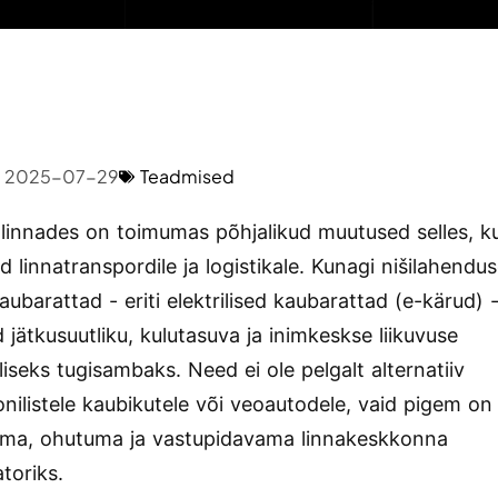
2025-07-29
Teadmised
linnades on toimumas põhjalikud muutused selles, k
 linnatranspordile ja logistikale. Kunagi nišilahendu
ubarattad - eriti elektrilised kaubarattad (e-kärud) -
 jätkusuutliku, kulutasuva ja inimkeskse liikuvuse
liseks tugisambaks. Need ei ole pelgalt alternatiiv
oonilistele kaubikutele või veoautodele, vaid pigem o
kuma, ohutuma ja vastupidavama linnakeskkonna
toriks.