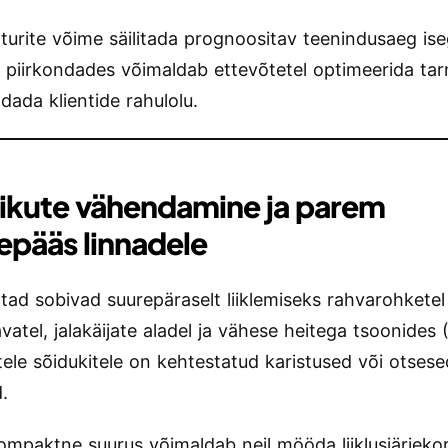
turite võime säilitada prognoositav teenindusaeg ise
ga piirkondades võimaldab ettevõtetel optimeerida ta
dada klientide rahulolu.
kute vähendamine ja parem
epääs linnadele
tad sobivad suurepäraselt liiklemiseks rahvarohketel
vatel, jalakäijate aladel ja vähese heitega tsoonides 
ele sõidukitele on kehtestatud karistused või otsese
d.
mpaktne suurus võimaldab neil mööda liiklusjärjeko