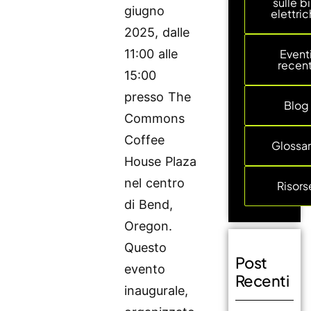
sulle bi
giugno
elettri
2025, dalle
11:00 alle
Event
recent
15:00
presso The
Blog
Commons
Coffee
Glossar
House Plaza
nel centro
Risors
di Bend,
Oregon.
Questo
Post
evento
Recenti
inaugurale,