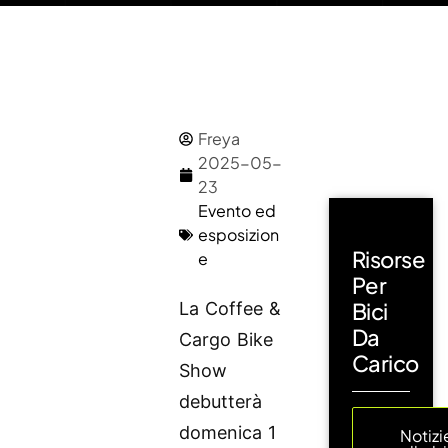
Freya
2025-05-
23
Evento ed
esposizion
Risorse
e
Per
Bici
La Coffee &
Da
Cargo Bike
Carico
Show
debutterà
domenica 1
Notizi