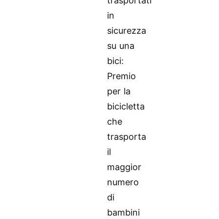
trasportati
in
sicurezza
su una
bici:
Premio
per la
bicicletta
che
trasporta
il
maggior
numero
di
bambini