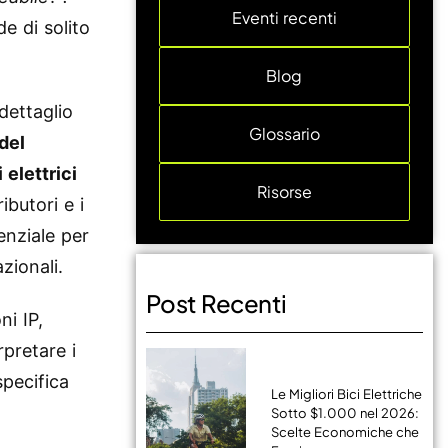
Eventi recenti
 di solito
Blog
 dettaglio
Glossario
del
 elettrici
Risorse
ributori e i
enziale per
zionali.
Post Recenti
ni IP,
rpretare i
specifica
Le Migliori Bici Elettriche
Sotto $1.000 nel 2026:
Scelte Economiche che