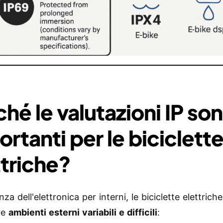
ché le valutazioni IP so
rtanti per le biciclett
ttriche?
nza dell'elettronica per interni, le biciclette elettric
re
ambienti esterni variabili e difficili
: