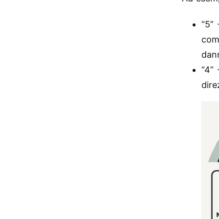
“5” 
comp
dan
“4” 
dire