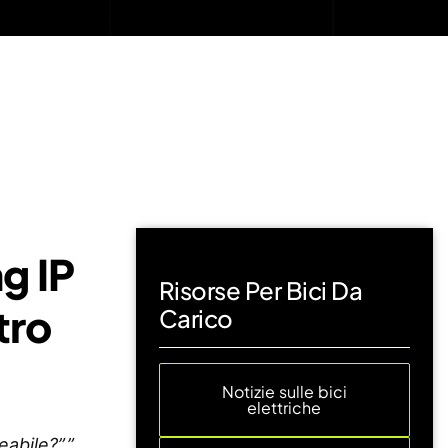
g IP
Risorse Per Bici Da
tro
Carico
Notizie sulle bici
elettriche
abile?”.”