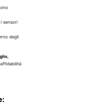
sono
i sensori
erno degli
glio,
'affidabilità
e: