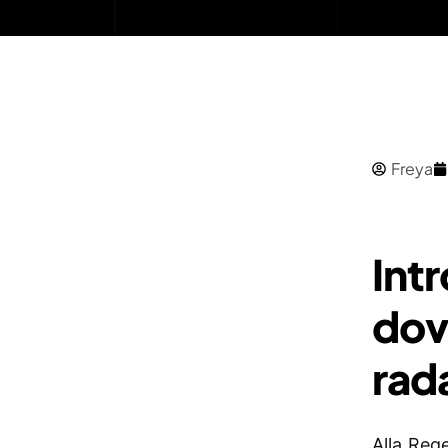
Freya
Intr
dov
rad
Alla Reg