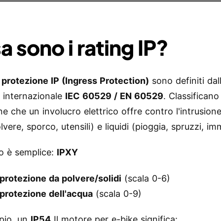
a sono i rating IP?
 protezione IP (Ingress Protection)
sono definiti dal
 internazionale
IEC 60529 / EN 60529
. Classificano
e che un involucro elettrico offre contro l'intrusione
olvere, sporco, utensili) e liquidi (pioggia, spruzzi, i
to è semplice:
IPXY
protezione da polvere/solidi
(scala 0-6)
 protezione dell'acqua
(scala 0-9)
pio, un
IP54
Il motore per e-bike significa: