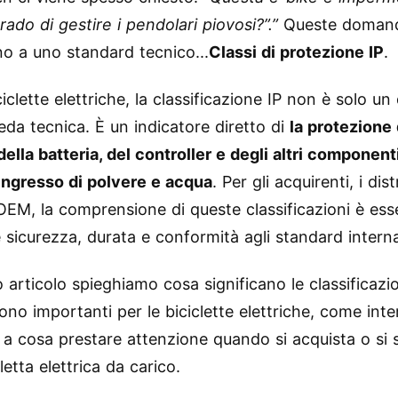
grado di gestire i pendolari piovosi?”.”
Queste domande
o a uno standard tecnico...
Classi di protezione IP
.
ciclette elettriche, la classificazione IP non è solo un
eda tecnica. È un indicatore diretto di
la protezione 
ella batteria, del controller e degli altri componenti
'ingresso di polvere e acqua
. Per gli acquirenti, i dist
OEM, la comprensione di queste classificazioni è ess
 sicurezza, durata e conformità agli standard interna
 articolo spieghiamo cosa significano le classificazio
no importanti per le biciclette elettriche, come inte
 a cosa prestare attenzione quando si acquista o si 
letta elettrica da carico.