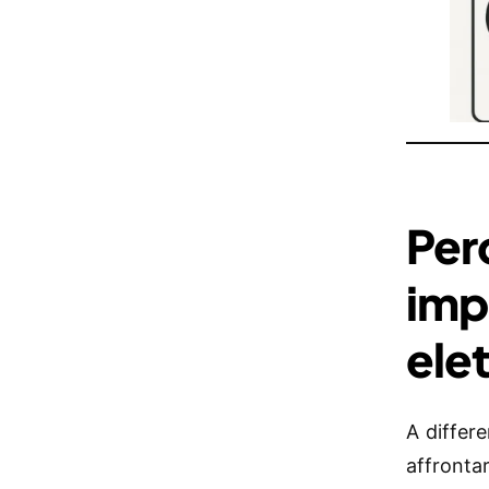
Per
impo
ele
A differe
affronta