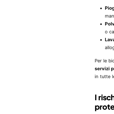
Pio
mand
Pol
o c
Lav
allo
Per le bi
servizi p
in tutte
I ris
prote