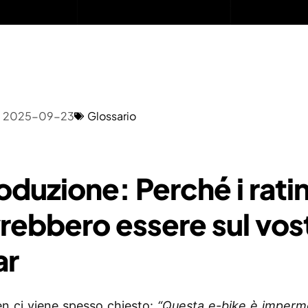
2025-09-23
Glossario
oduzione: Perché i ratin
rebbero essere sul vos
ar
en ci viene spesso chiesto:
“Questa e-bike è imperme