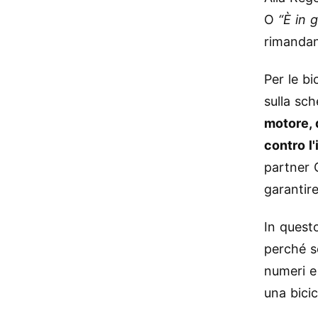
O
“È in 
rimandan
Per le bi
sulla sch
motore, d
contro l
partner 
garantire
In questo
perché so
numeri e
una bicic