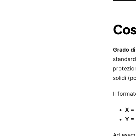
Cos
Grado di
standard
protezion
solidi (p
Il forma
X = 
Y =
Ad esem