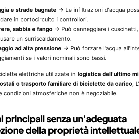
ggia e strade bagnate
→ Le infiltrazioni d'acqua pos
are in cortocircuito i controllori.
vere, sabbia e fango
→ Può danneggiare i cuscinetti, 
ausare un surriscaldamento.
aggio ad alta pressione
→ Può forzare l'acqua all'int
ggiamenti se i valori nominali sono bassi.
ciclette elettriche utilizzate in
logistica dell'ultimo mi
ostali o trasporto familiare di biciclette da carico
, L
 le condizioni atmosferiche non è negoziabile.
chi principali senza un'adeguata
zione della proprietà intellettual