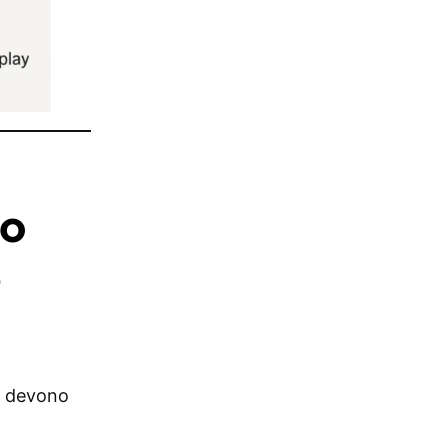
no
e
he devono