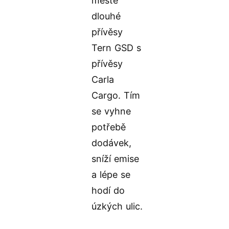
městě
dlouhé
přívěsy
Tern GSD s
přívěsy
Carla
Cargo. Tím
se vyhne
potřebě
dodávek,
sníží emise
a lépe se
hodí do
úzkých ulic.