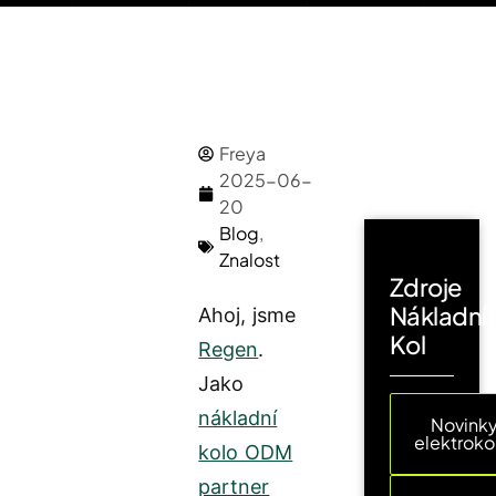
Freya
2025-06-
20
Blog
,
Znalost
Zdroje
Nákladní
Ahoj, jsme
Kol
Regen
.
Jako
nákladní
Novinky
elektroko
kolo ODM
partner