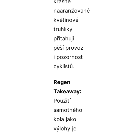
krásně
naaranžované
květinové
truhlíky
přitahují
pěší provoz
i pozornost
cyklistů.
Regen
Takeaway
:
Použití
samotného
kola jako
výlohy je