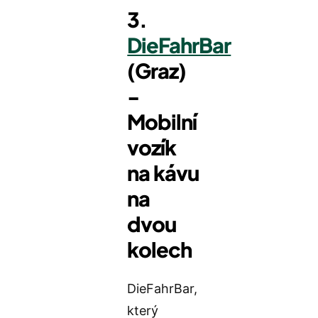
3.
DieFahrBar
(Graz)
-
Mobilní
vozík
na kávu
na
dvou
kolech
DieFahrBar,
který