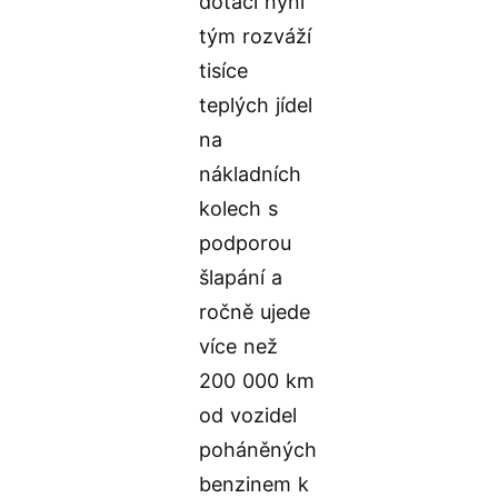
dotací nyní
tým rozváží
tisíce
teplých jídel
na
nákladních
kolech s
podporou
šlapání a
ročně ujede
více než
200 000 km
od vozidel
poháněných
benzinem k