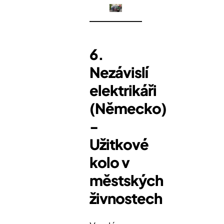
6.
Nezávislí
elektrikáři
(Německo)
-
Užitkové
kolo v
městských
živnostech