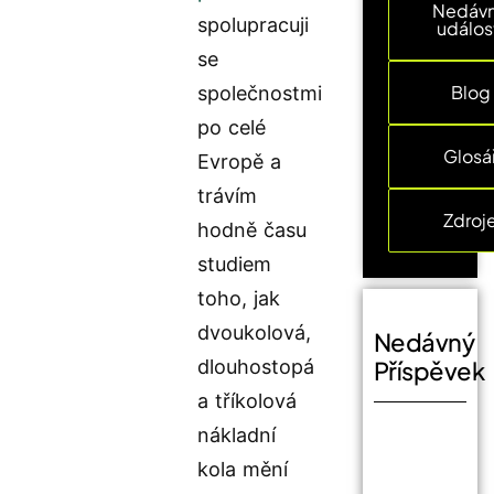
Nedáv
spolupracuji
událos
se
Blog
společnostmi
po celé
Glosá
Evropě a
trávím
Zdroj
hodně času
studiem
toho, jak
dvoukolová,
Nedávný
dlouhostopá
Příspěvek
a tříkolová
nákladní
kola mění