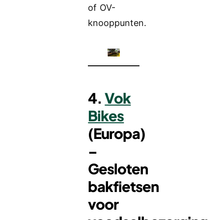
of OV-
knooppunten.
4.
Vok
Bikes
(Europa)
–
Gesloten
bakfietsen
voor