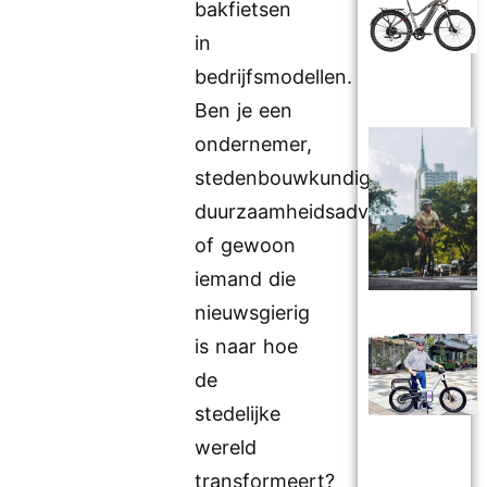
bakfietsen
in
bedrijfsmodellen.
Ben je een
ondernemer,
stedenbouwkundige,
duurzaamheidsadviseur
of gewoon
iemand die
nieuwsgierig
is naar hoe
de
stedelijke
wereld
transformeert?