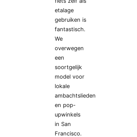
fiets zelf als
etalage
gebruiken is
fantastisch.
We
overwegen
een
soortgelijk
model voor
lokale
ambachtslieden
en pop-
upwinkels
in San
Francisco.