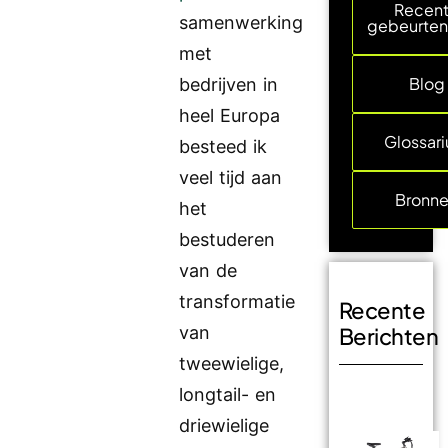
Recen
samenwerking
gebeurten
met
Blog
bedrijven in
heel Europa
Glossar
besteed ik
veel tijd aan
Bronn
het
bestuderen
van de
transformatie
Recente
van
Berichten
tweewielige,
longtail- en
driewielige