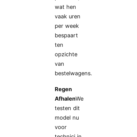
wat hen
vaak uren
per week
bespaart
ten
opzichte
van
bestelwagens.
Regen
Afhalen
We
testen dit
model nu
voor
technici in