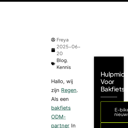
Freya
2025-06-
20
Blog
,
Kennis
Hulpmidd
Voor
Hallo, wij
Bakfiets
zijn
Regen
.
Als een
bakfiets
E-bik
nieuw
ODM-
partner
In