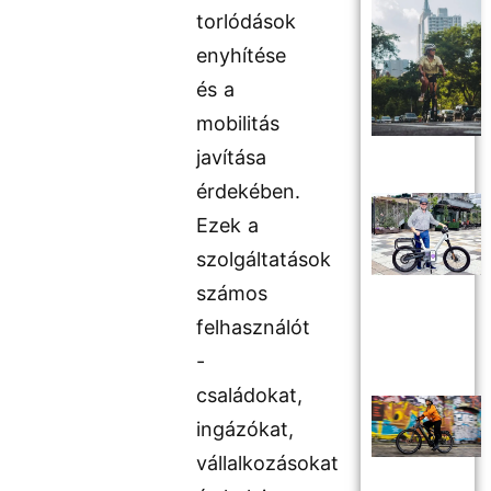
torlódások
enyhítése
és a
mobilitás
javítása
érdekében.
Ezek a
szolgáltatások
számos
felhasználót
-
családokat,
ingázókat,
vállalkozásokat