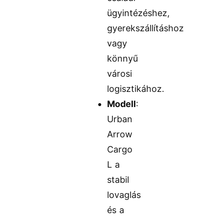
ügyintézéshez,
gyerekszállításhoz
vagy
könnyű
városi
logisztikához.
Modell
:
Urban
Arrow
Cargo
L a
stabil
lovaglás
és a