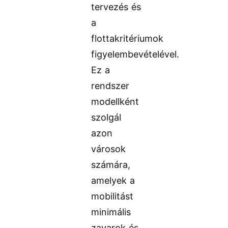
tervezés és
a
flottakritériumok
figyelembevételével.
Ez a
rendszer
modellként
szolgál
azon
városok
számára,
amelyek a
mobilitást
minimális
zavarok és