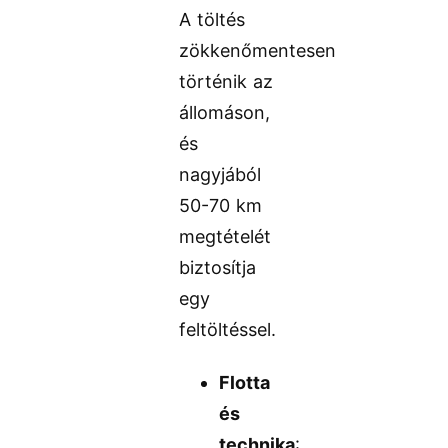
A töltés
zökkenőmentesen
történik az
állomáson,
és
nagyjából
50-70 km
megtételét
biztosítja
egy
feltöltéssel.
Flotta
és
technika
: