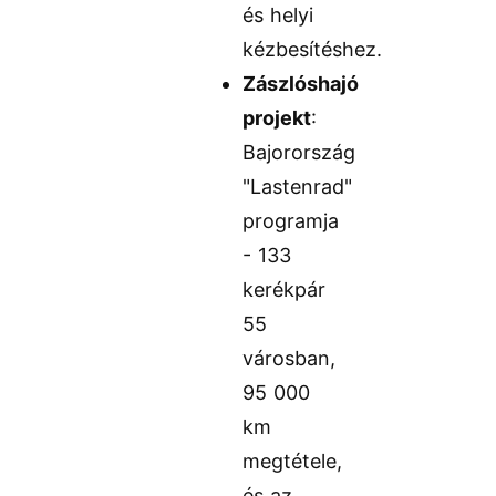
és helyi
kézbesítéshez.
Zászlóshajó
projekt
:
Bajorország
"Lastenrad"
programja
- 133
kerékpár
55
városban,
95 000
km
megtétele,
és az