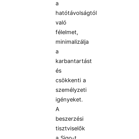
a
hatótávolságtól
való
félelmet,
minimalizálja
a
karbantartást
és
csökkenti a
személyzeti
igényeket.
A
beszerzési
tisztviselők
a Sigo-t