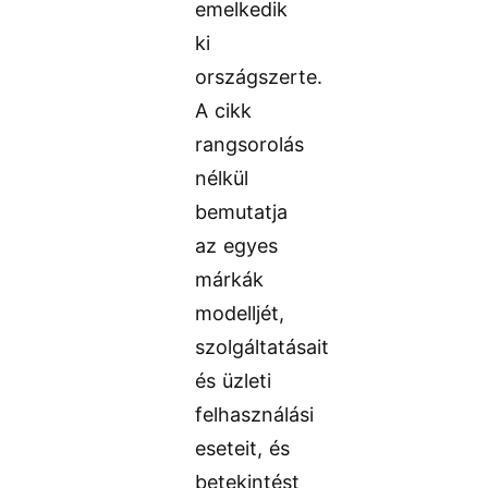
emelkedik
ki
országszerte.
A cikk
rangsorolás
nélkül
bemutatja
az egyes
márkák
modelljét,
szolgáltatásait
és üzleti
felhasználási
eseteit, és
betekintést