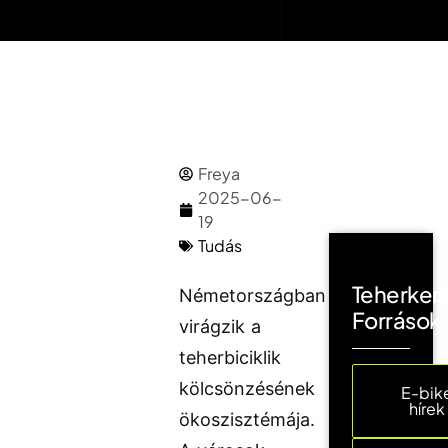
Freya
2025-06-
19
Tudás
Teherker
Németországban
Források
virágzik a
teherbiciklik
kölcsönzésének
E-bik
hírek
ökoszisztémája.