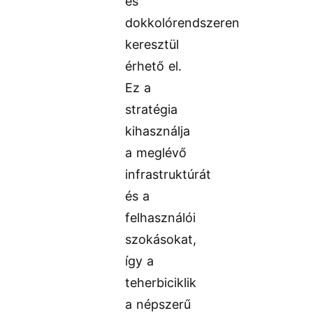
és
dokkolórendszeren
keresztül
érhető el.
Ez a
stratégia
kihasználja
a meglévő
infrastruktúrát
és a
felhasználói
szokásokat,
így a
teherbiciklik
a népszerű