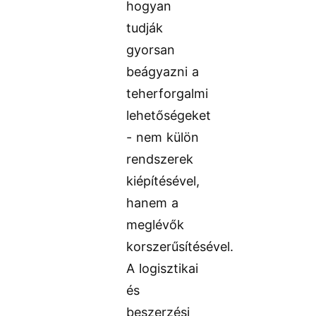
hogyan
tudják
gyorsan
beágyazni a
teherforgalmi
lehetőségeket
- nem külön
rendszerek
kiépítésével,
hanem a
meglévők
korszerűsítésével.
A logisztikai
és
beszerzési