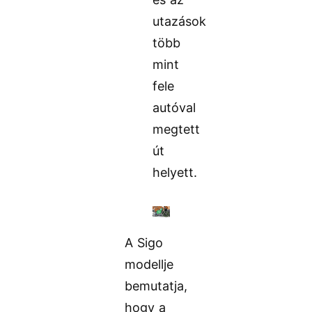
utazások
több
mint
fele
autóval
megtett
út
helyett.
A Sigo
modellje
bemutatja,
hogy a