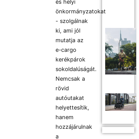
és helyi
önkormányzatokat
- szolgálnak
ki, ami jól
mutatja az
e-cargo
kerékpárok
sokoldalúságát.
Nemcsak a
rövid
autóutakat
helyettesítik,
hanem
hozzájárulnak
a