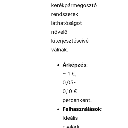
kerékpármegosztó
rendszerek
láthatóságot
növelő
kiterjesztéseivé
válnak.
Árképzés
:
~ 1 €,
0,05-
0,10 €
percenként.
Felhasználások
:
Ideális
családi