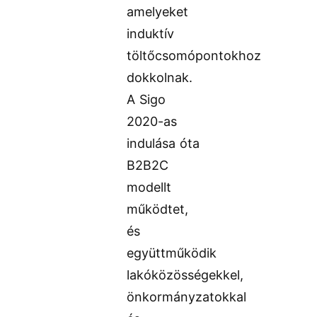
amelyeket
induktív
töltőcsomópontokhoz
dokkolnak.
A Sigo
2020-as
indulása óta
B2B2C
modellt
működtet,
és
együttműködik
lakóközösségekkel,
önkormányzatokkal