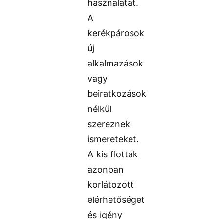
használatát.
A
kerékpárosok
új
alkalmazások
vagy
beiratkozások
nélkül
szereznek
ismereteket.
A kis flották
azonban
korlátozott
elérhetőséget
és igény