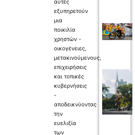
αυτές
εξυπηρετούν
μια
ποικιλία
χρηστών -
οικογένειες,
μετακινούμενους,
επιχειρήσεις
και τοπικές
κυβερνήσεις
-
αποδεικνύοντας
την
ευελιξία
των