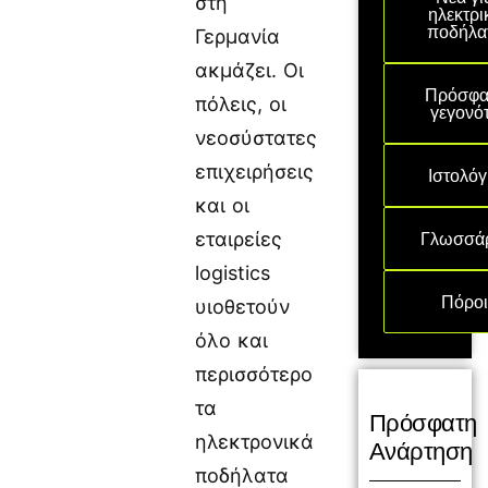
στη
ηλεκτρι
ποδήλα
Γερμανία
ακμάζει. Οι
Πρόσφα
πόλεις, οι
γεγονό
νεοσύστατες
επιχειρήσεις
Ιστολόγ
και οι
Γλωσσά
εταιρείες
logistics
Πόρο
υιοθετούν
όλο και
περισσότερο
τα
Πρόσφατη
ηλεκτρονικά
Ανάρτηση
ποδήλατα