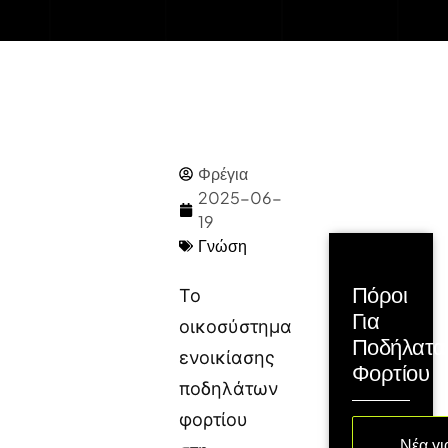
Φρέγια
2025-06-
19
Γνώση
Πόροι
Το
Για
οικοσύστημα
Ποδήλατα
ενοικίασης
Φορτίου
ποδηλάτων
φορτίου
Νέα γι