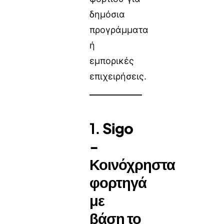
δημόσια
προγράμματα
ή
εμπορικές
επιχειρήσεις.
1.
Sigo
-
Κοινόχρηστα
φορτηγά
με
βάση το