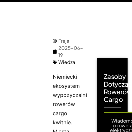
Freja
2025-06-
19
Wiedza
Zasoby
Niemiecki
Dotyczą
ekosystem
Rowerów
wypożyczalni
Cargo
rowerów
cargo
Wiadomo
kwitnie.
o rower
elektrycz
Miasta,