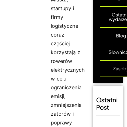
startupy i
Ostatn
firmy
wydarze
logistyczne
coraz
Blog
częściej
Słownic
korzystają z
rowerów
Zasob
elektrycznych
w celu
ograniczenia
emisji,
Ostatni
zmniejszenia
Post
zatorów i
poprawy