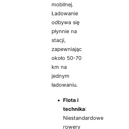
mobilnej.
Ładowanie
odbywa się
płynnie na
stacji,
zapewniając
około 50-70
km na
jednym
ładowaniu.
Flota i
technika
:
Niestandardowe
rowery