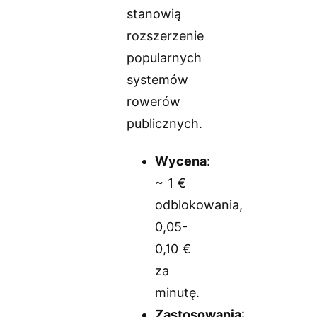
stanowią
rozszerzenie
popularnych
systemów
rowerów
publicznych.
Wycena
:
~ 1 €
odblokowania,
0,05-
0,10 €
za
minutę.
Zastosowania
: