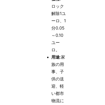
ロック
解除1ユ
ーロ、1
分0.05
～0.10
ユー
ロ。
用途
:家
族の用
事、子
供の送
迎、軽
い都市
物流に