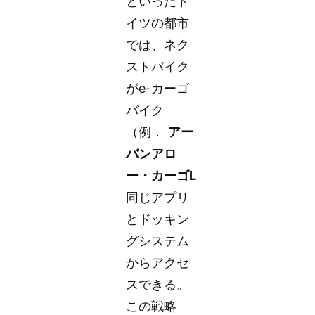
といったド
イツの都市
では、ネク
ストバイク
がe-カーゴ
バイク
（例．
アー
バンアロ
ー・カーゴL
同じアプリ
とドッキン
グシステム
からアクセ
スできる。
この戦略