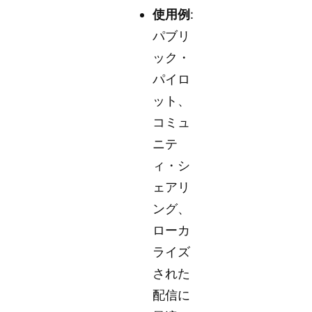
使用例
:
パブリ
ック・
パイロ
ット、
コミュ
ニテ
ィ・シ
ェアリ
ング、
ローカ
ライズ
された
配信に