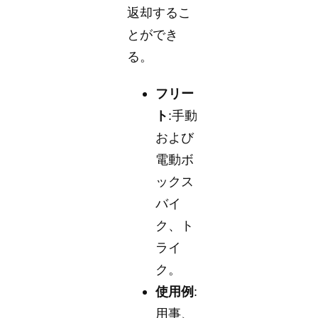
返却するこ
とができ
る。
フリー
ト
:手動
および
電動ボ
ックス
バイ
ク、ト
ライ
ク。
使用例
:
用事、