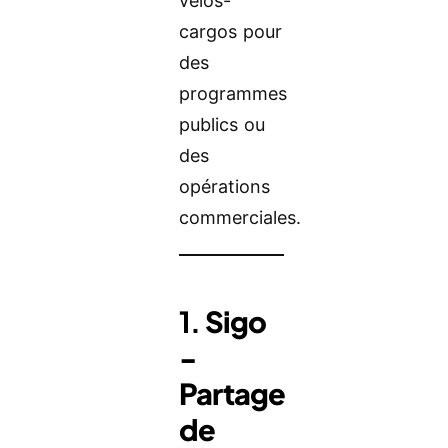
vélos-
cargos pour
des
programmes
publics ou
des
opérations
commerciales.
1.
Sigo
-
Partage
de