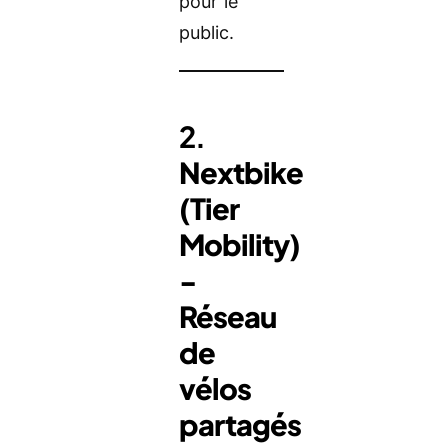
pour le
public.
2.
Nextbike
(Tier
Mobility)
-
Réseau
de
vélos
partagés