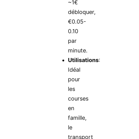
~1€
débloquer,
€0.05-
0.10
par
minute.
Utilisations
:
Idéal
pour
les
courses
en
famille,
le
transport