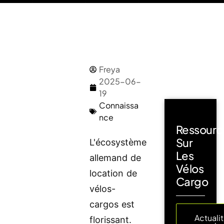
Freya
2025-06-
19
Connaissa
nce
Ressourc
Sur
L'écosystème
Les
allemand de
Vélos
location de
Cargo
vélos-
cargos est
Actuali
florissant.