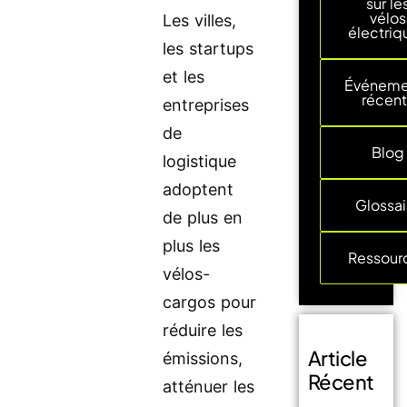
sur le
vélos
Les villes,
électriq
les startups
et les
Événeme
récent
entreprises
de
Blog
logistique
adoptent
Glossai
de plus en
plus les
Ressour
vélos-
cargos pour
réduire les
Article
émissions,
Récent
atténuer les