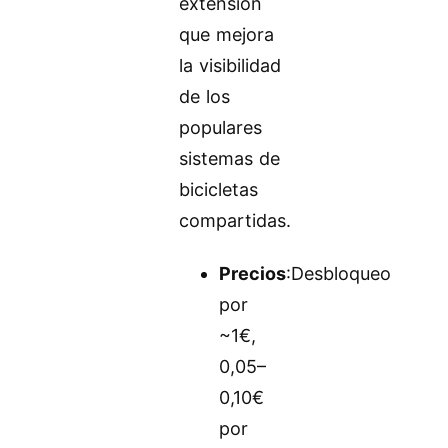
extensión
que mejora
la visibilidad
de los
populares
sistemas de
bicicletas
compartidas.
Precios
:Desbloqueo
por
~1€,
0,05–
0,10€
por