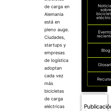
Notici
de carga en
sobr
bicicle
Alemania
eléctri
está en
pleno auge.
Event
recient
Ciudades,
startups y
Blog
empresas
de logística
Glosar
adoptan
cada vez
Recurs
más
bicicletas
de carga
Publicació
eléctricas