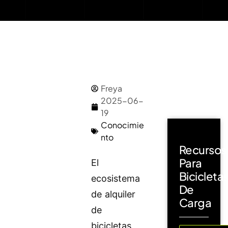
Freya
2025-06-
19
Conocimie
nto
Recursos
Para
El
Bicicleta
ecosistema
De
de alquiler
Carga
de
bicicletas