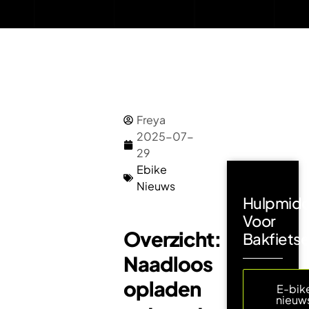
Freya
2025-07-
29
Ebike
Nieuws
Hulpmidd
Voor
Overzicht:
Bakfiets
Naadloos
opladen
E-bik
nieuw