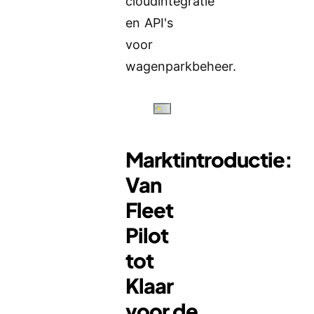
cloudintegratie
en API's
voor
wagenparkbeheer.
Marktintroductie:
Van
Fleet
Pilot
tot
Klaar
voor de