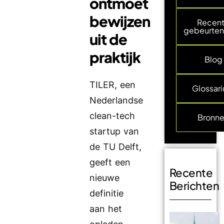
ontmoet
bewijzen
Recen
gebeurten
uit de
praktijk
Blog
TILER, een
Glossar
Nederlandse
clean-tech
Bronn
startup van
de TU Delft,
geeft een
Recente
nieuwe
Berichten
definitie
aan het