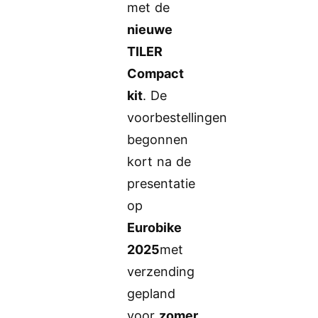
met de
nieuwe
TILER
Compact
kit
. De
voorbestellingen
begonnen
kort na de
presentatie
op
Eurobike
2025
met
verzending
gepland
voor
zomer