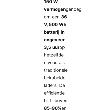
150 W
vermogen
genoeg
om een
36
V, 500 Wh
batterij in
ongeveer
3,5 uur
op
hetzelfde
niveau als
traditionele
bekabelde
laders. De
efficiëntie
blijft boven
85-90%
en