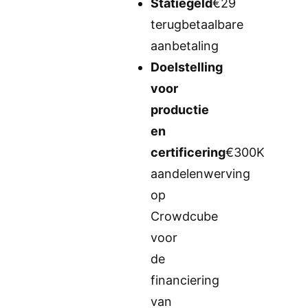
Statiegeld
€29
terugbetaalbare
aanbetaling
Doelstelling
voor
productie
en
certificering
€300K
aandelenwerving
op
Crowdcube
voor
de
financiering
van