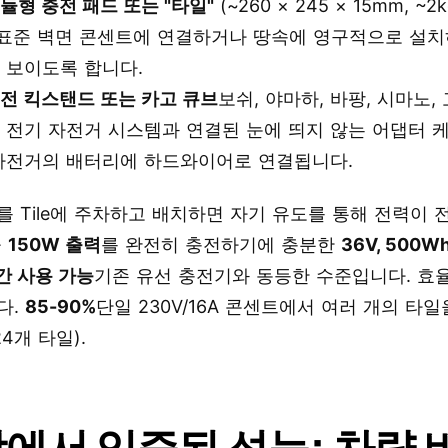
듈형 충전 패드 또는 "타일"
(~260 × 245 × 15mm, ~2k
 표준 벽면 콘센트에 연결하거나 땅속에 영구적으로 설치
 보이도록 합니다.
전 킥스탠드 또는 카고 큐브
보쉬, 야마하, 바팡, 시마노,
 전기 자전거 시스템과 연결된 눈에 띄지 않는 어댑터 
자전거의 배터리에 하드와이어로 연결됩니다.
 Tile에 주차하고 배치하면 자기 유도를 통해 전력이 
율
150W 출력
를 완전히 충전하기에 충분한
36V, 500
시간 사용 가능
기존 유선 충전기와 동등한 수준입니다. 효
다.
85-90%
단일 230V/16A 콘센트에서 여러 개의 타
4개 타일).
에서 입증된 성능: 차량 