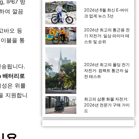
g, IP67 방
2026년 8월 최신 E-바이
하여 깔끔
크 업계 뉴스 3선
 고바오 등
2026년 최고의 통근용 전
기 자전거: 일상 라이더 테
케이블을 통
스트 및 순위
2026년 최고의 폴딩 전기
전송됩니다.
자전거: 컴팩트 통근자 실
Wh 배터리로
전 테스트
율성은 위를
일을 지원합니
최고의 삼륜 화물 자전거:
2026년 전문가 구매 가이
드
비용