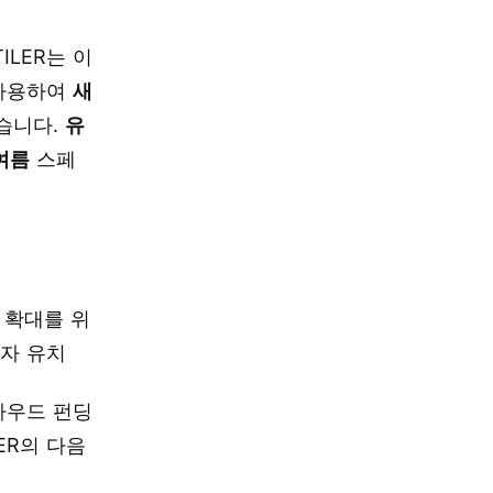
LER는 이
사용하여
새
습니다.
유
 여름
스페
모 확대를 위
투자 유치
크라우드 펀딩
ER의 다음