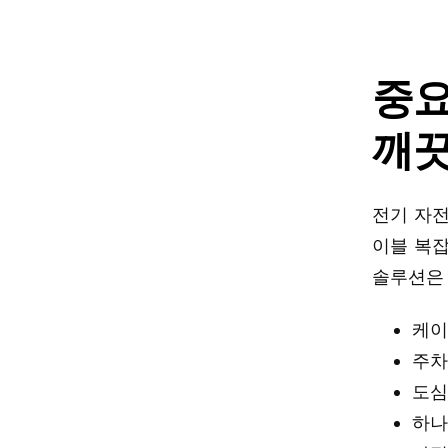
중요
깨끗
전기 자전
이블 복잡
솔루션은
케이
주차
도심
하나