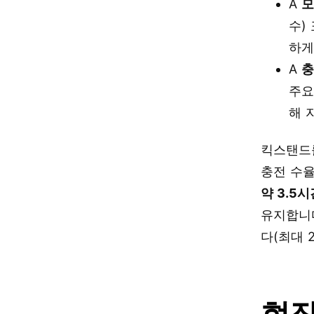
A
모
수)
하게
A
충
주요
해 
킥스탠드를
충전 수
약 3.5
유지합니
다(최대 2
현장