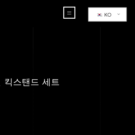
KO
전 킥스탠드 세트