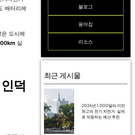
블로그
도 배터리에
용어집
같은 도시에
리소스
000km
실
최근 게시물
 인덕
2026년 1,000달러 미만
최고의 전기 자전거: 실제
로 작동하는 예산 추천