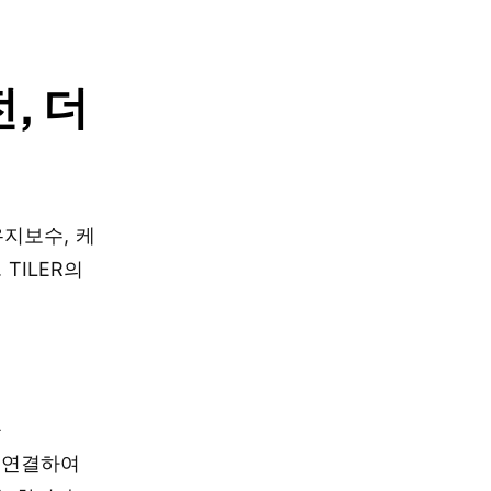
, 더
유지보수, 케
TILER의
공
 연결하여