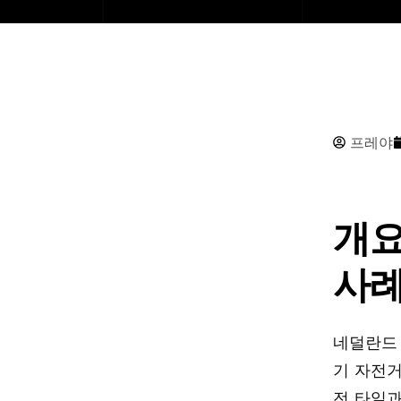
프레야
개요
사례
네덜란드 
기 자전거
전 타일